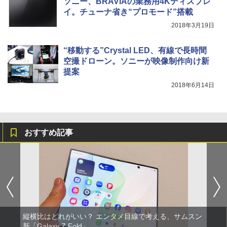
ソニー、BRAVIAの業務用4Kディスプレ
イ。チューナ省き“プロモード”搭載
2018年3月19日
“移動する”Crystal LED、有線で長時間
空撮ドローン。ソニーが映像制作向け新
提案
2018年6月14日
おすすめ記事
縦横比はどれがいい？ エンタメ目線で考える、サムスン
新「Galaxy Z Fold」