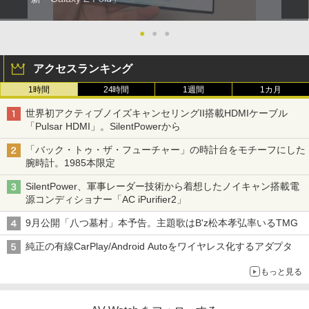
●
●
●
アクセスランキング
1時間
24時間
1週間
1カ月
世界初アクティブノイズキャンセリングII搭載HDMIケーブル
「Pulsar HDMI」。SilentPowerから
「バック・トゥ・ザ・フューチャー」の時計台をモチーフにした
腕時計。1985本限定
SilentPower、軍事レーダー技術から着想したノイキャン搭載電
源コンディショナー「AC iPurifier2」
9月公開「八つ墓村」本予告。主題歌はB'z松本孝弘率いるTMG
純正の有線CarPlay/Android Autoをワイヤレス化するアダプタ
もっと見る