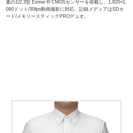
素の1/2.3型 Exmor R CMOSセンサーを搭載し、1,920×1,
080ドット/30fps動画撮影に対応。記録メディアはSDカ
ード/メモリースティックPROデュオ。