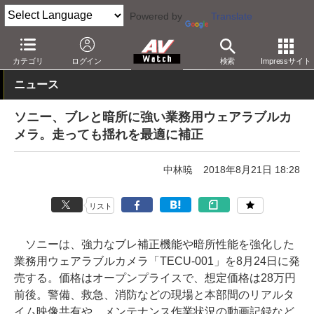
Powered by
Translate
AV Watch
製品
ビデオカメラ
ソニー
カテゴリ
ログイン
検索
Impressサイト
ニュース
ソニー、ブレと暗所に強い業務用ウェアラブルカ
メラ。走っても揺れを最適に補正
中林暁
2018年8月21日 18:28
リスト
ソニーは、強力なブレ補正機能や暗所性能を強化した
業務用ウェアラブルカメラ「TECU-001」を8月24日に発
売する。価格はオープンプライスで、想定価格は28万円
前後。警備、救急、消防などの現場と本部間のリアルタ
イム映像共有や、メンテナンス作業状況の動画記録など