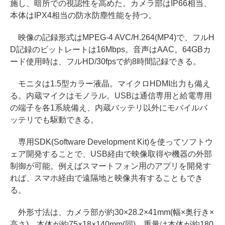
施し、暗所での視認性を高めた。カメラ部はIP66相当、
本体はIPX4相当の防水防塵性能を持つ。
映像の記録形式はMPEG-4 AVC/H.264(MP4)で、フルH
D記録のビットレートは16Mbps。音声はAAC。64GBカ
ード使用時は、フルHD/30fpsで約8時間記録できる。
モニタは1.5型カラー液晶。マイクロHDMI出力も備え
る。内蔵マイクはモノラル。USBは通信専用と給電専用
の端子を各1系統備え、内蔵バッテリ以外にモバイルバ
ッテリでも駆動できる。
専用SDK(Software Development Kit)を使ってソフトウ
ェア開発することで、USB経由で映像取得や機器の外部
制御が可能。例えばスマートフォン用のアプリを開発す
れば、スマホ経由で遠隔地と映像共有することもでき
る。
外形寸法は、カメラ部が約30×28.2×41mm(幅×奥行き×
高さ)、本体が約75×18×140mm(同)、重量は本体が約180