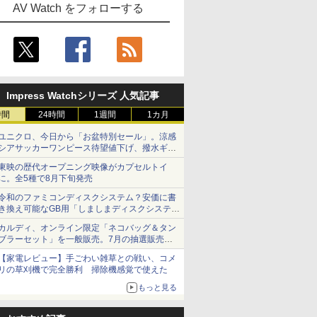
AV Watch をフォローする
Impress Watchシリーズ 人気記事
時間
24時間
1週間
1カ月
ユニクロ、今日から「お盆特別セール」。涼感
シアサッカーワンピース待望値下げ、撥水ギア
ショーツは1990円に
東映の歴代オープニング映像がカプセルトイ
に。全5種で8月下旬発売
令和のファミコンディスクシステム？安価に書
き換え可能なGB用「しましまディスクシステ
ム」
カルディ、オンライン限定「ネコバッグ＆タン
ブラーセット」を一般販売。7月の抽選販売の
当選無効分
【家電レビュー】手ごわい雑草との戦い、コメ
リの草刈機で完全勝利 掃除機感覚で使えた
もっと見る