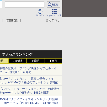
ログイン
Impress サイト
全カテゴリ
音楽配信
アクセスランキング
時間
24時間
1週間
1カ月
東映の歴代オープニング映像がカプセルトイ
に。全5種で8月下旬発売
金ロー「ナウシカ」、「真夏の怪奇ファイ
ル」、ABEMAで「葬送のフリーレン」無料配信
など。夏の特番・配信情報
「バック・トゥ・ザ・フューチャー」の時計台
をモチーフにした腕時計。1985本限定
世界初アクティブノイズキャンセリングII搭載
HDMIケーブル「Pulsar HDMI」。SilentPower
から