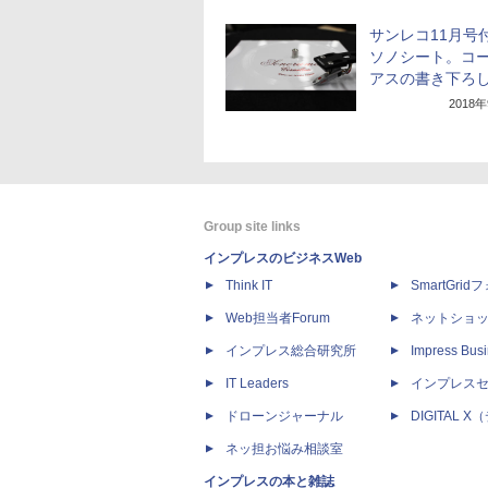
サンレコ11月号
ソノシート。コ
アスの書き下ろ
2018
Group site links
インプレスのビジネスWeb
Think IT
SmartGri
Web担当者Forum
ネットショ
インプレス総合研究所
Impress Busi
IT Leaders
インプレス
ドローンジャーナル
DIGITAL
ネッ担お悩み相談室
インプレスの本と雑誌