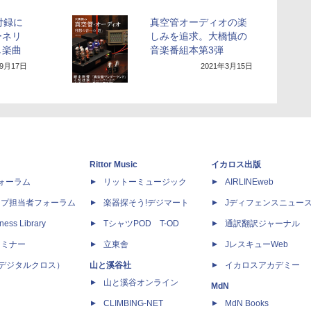
付録に
真空管オーディオの楽
ーネリ
しみを追求。大橋慎の
し楽曲
音楽番組本第3弾
年9月17日
2021年3月15日
Rittor Music
イカロス出版
dフォーラム
リットーミュージック
AIRLINEweb
ップ担当者フォーラム
楽器探そう!デジマート
Jディフェンスニュー
ness Library
TシャツPOD T-OD
通訳翻訳ジャーナル
セミナー
立東舎
JレスキューWeb
 X（デジタルクロス）
山と溪谷社
イカロスアカデミー
山と溪谷オンライン
MdN
CLIMBING-NET
MdN Books