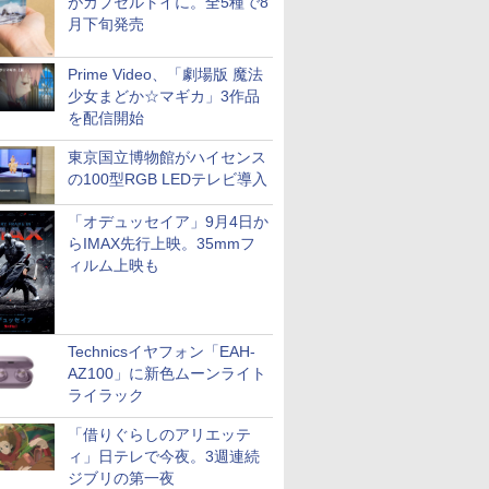
がカプセルトイに。全5種で8
月下旬発売
Prime Video、「劇場版 魔法
少女まどか☆マギカ」3作品
を配信開始
東京国立博物館がハイセンス
の100型RGB LEDテレビ導入
「オデュッセイア」9月4日か
らIMAX先行上映。35mmフ
ィルム上映も
Technicsイヤフォン「EAH-
AZ100」に新色ムーンライト
ライラック
「借りぐらしのアリエッテ
ィ」日テレで今夜。3週連続
ジブリの第一夜