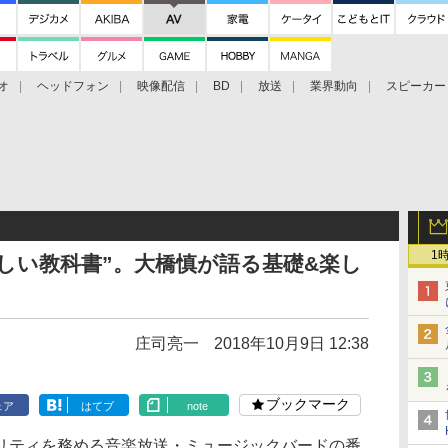
オ
ヘッドフォン
映像配信
BD
放送
業界動向
スピーカー
ェクタ
PS4
BDプレーヤー
映像配信
BD
1
しい教科書”。大橋慎が語る基礎&楽し
庄司亮一
2018年10月9日 12:38
ブックマーク
ェア
はてブ
note
リティを務める音楽放送・ミュージックバードの番