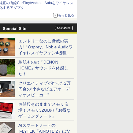
純正の有線CarPlay/Android Autoをワイヤレス
化するアダプタ
もっと見る
Special Site
エントリーなのに脅威の実
力!「Osprey」Noble Audioワ
イヤレスイヤフォン4機種を
一気に聴く
鳥肌ものの「DENON
HOME」サウンドを体感し
た！
クリエイティブが作った2万
円台の“小さなピュアオーデ
ィオスピーカー”
お値段そのままでメモリ倍
増！メモリ32GBの「お得な
ゲーミングノート」
AIスマートノートの
iFLYTEK「AINOTE 2」はな