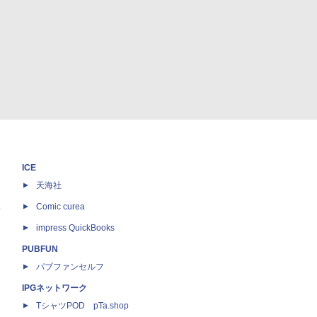
ICE
天海社
ス
Comic curea
impress QuickBooks
PUBFUN
パブファンセルフ
IPGネットワーク
TシャツPOD pTa.shop