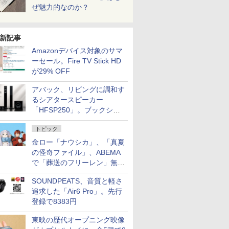
ぜ魅力的なのか？
新記事
Amazonデバイス対象のサマ
ーセール。Fire TV Stick HD
が29% OFF
アバック、リビングに調和す
るシアタースピーカー
「HFSP250」。ブックシェ
ルフはペア3万円以下
トピック
金ロー「ナウシカ」、「真夏
の怪奇ファイル」、ABEMA
で「葬送のフリーレン」無料
配信など。夏の特番・配信情
SOUNDPEATS、音質と軽さ
報
追求した「Air6 Pro」。先行
登録で8383円
東映の歴代オープニング映像