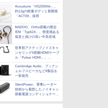
Acoustune「HS2000Air」。
約13gの軽量ボディと新開発
「ACT09」採用
MADOO、Ortho搭載の限定
IEM「Typ624」。密度感ある
低音と抜けの良い中高音域
世界初アクティブノイズキャ
ンセリングII搭載HDMIケーブ
ル「Pulsar HDMI」。
SilentPowerから
Cambridge Audio、ブックシ
ェルフスピーカなど8製品を
一挙発売
SilentPower、軍事レーダー
技術から着想したノイキャン
搭載電源コンディショナー
「AC iPurifier2」