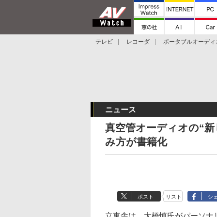
テレビ
レコーダ
ポータブルオーディ
スマートスピーカー
デジカメ
プロジ
ニュース
真空管オーディオの“新
み方が書籍化
ポスト
リスト
シ
立東舎は、大橋慎氏がパーソナ