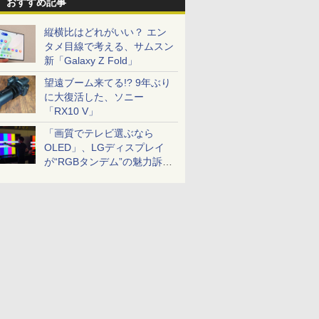
おすすめ記事
縦横比はどれがいい？ エン
タメ目線で考える、サムスン
新「Galaxy Z Fold」
望遠ブーム来てる!? 9年ぶり
に大復活した、ソニー
「RX10 V」
「画質でテレビ選ぶなら
OLED」、LGディスプレイ
が“RGBタンデム”の魅力訴
求。液晶とのガチ比較も