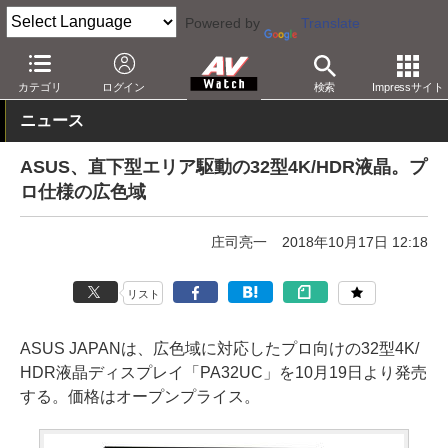
Powered by
Translate
AV Watch
製品
ディスプレイ
カテゴリ
ログイン
検索
Impressサイト
ニュース
ASUS、直下型エリア駆動の32型4K/HDR液晶。プ
ロ仕様の広色域
庄司亮一
2018年10月17日 12:18
リスト
ASUS JAPANは、広色域に対応したプロ向けの32型4K/
HDR液晶ディスプレイ「PA32UC」を10月19日より発売
する。価格はオープンプライス。