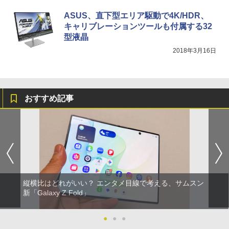
ASUS、直下型エリア駆動で4K/HDR、
キャリブレーションツールも付属する32
型液晶
2018年3月16日
おすすめ記事
縦横比はどれがいい？ エンタメ目線で考える、サムスン
新「Galaxy Z Fold」
●
●
●