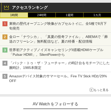
アクセスランキング
1時間
24時間
1週間
1カ月
東映の歴代オープニング映像がカプセルトイに。全5種で8月下
旬発売
金ロー「ナウシカ」、「真夏の怪奇ファイル」、ABEMAで「葬
送のフリーレン」無料配信など。夏の特番・配信情報
世界初アクティブノイズキャンセリングII搭載HDMIケーブル
「Pulsar HDMI」。SilentPowerから
「バック・トゥ・ザ・フューチャー」の時計台をモチーフにした
腕時計。1985本限定
Amazonデバイス対象のサマーセール。Fire TV Stick HDが29%
OFF
もっと見る
AV Watch をフォローする