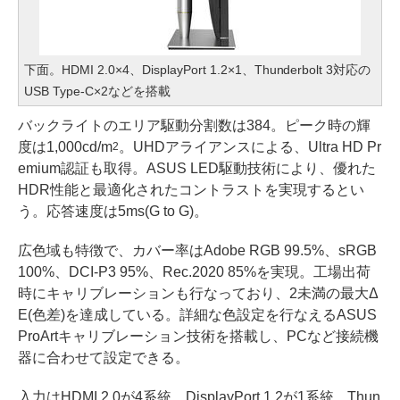
下面。HDMI 2.0×4、DisplayPort 1.2×1、Thunderbolt 3対応の
USB Type-C×2などを搭載
バックライトのエリア駆動分割数は384。ピーク時の輝
度は1,000cd/m
。UHDアライアンスによる、Ultra HD Pr
2
emium認証も取得。ASUS LED駆動技術により、優れた
HDR性能と最適化されたコントラストを実現するとい
う。応答速度は5ms(G to G)。
広色域も特徴で、カバー率はAdobe RGB 99.5%、sRGB
100%、DCI-P3 95%、Rec.2020 85%を実現。工場出荷
時にキャリブレーションも行なっており、2未満の最大Δ
E(色差)を達成している。詳細な色設定を行なえるASUS
ProArtキャリブレーション技術を搭載し、PCなど接続機
器に合わせて設定できる。
入力はHDMI 2.0が4系統、DisplayPort 1.2が1系統。Thun