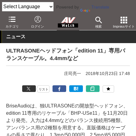
Powered by
Translate
AV Watch
製品
オーディオアクセサリ
カテゴリ
ログイン
検索
Impressサイト
ニュース
ULTRASONEヘッドフォン「edition 11」専用バ
ランスケーブル。4.4mmなど
庄司亮一
2018年10月23日 17:48
リスト
BriseAudioは、独ULTRASONEの開放型ヘッドフォン、
edition 11専用のリケーブル「BHP-USe11」を11月20日
より発売。入力は4.4mmなどのバランス接続用5種類、
アンバランス用の2種類を用意する。直販価格はケーブ
ルの長さで異なり、1.3mが50,000円、2.5mが65,000円。