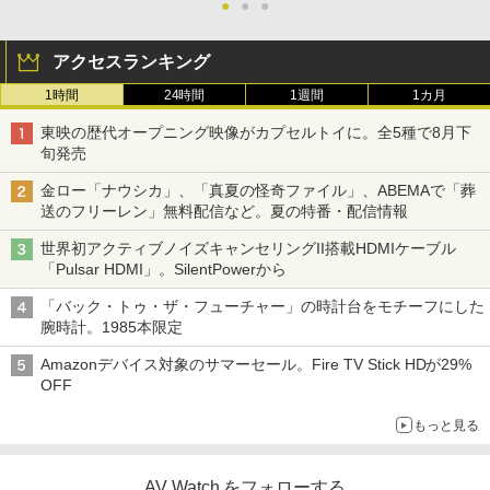
●
●
●
アクセスランキング
1時間
24時間
1週間
1カ月
東映の歴代オープニング映像がカプセルトイに。全5種で8月下
旬発売
金ロー「ナウシカ」、「真夏の怪奇ファイル」、ABEMAで「葬
送のフリーレン」無料配信など。夏の特番・配信情報
世界初アクティブノイズキャンセリングII搭載HDMIケーブル
「Pulsar HDMI」。SilentPowerから
「バック・トゥ・ザ・フューチャー」の時計台をモチーフにした
腕時計。1985本限定
Amazonデバイス対象のサマーセール。Fire TV Stick HDが29%
OFF
もっと見る
AV Watch をフォローする