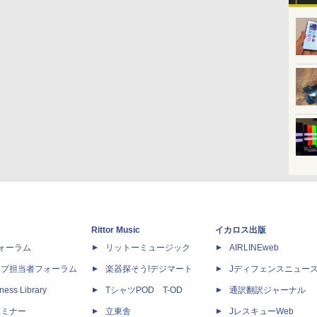
Rittor Music
イカロス出版
dフォーラム
リットーミュージック
AIRLINEweb
ップ担当者フォーラム
楽器探そう!デジマート
Jディフェンスニュー
ness Library
TシャツPOD T-OD
通訳翻訳ジャーナル
セミナー
立東舎
JレスキューWeb