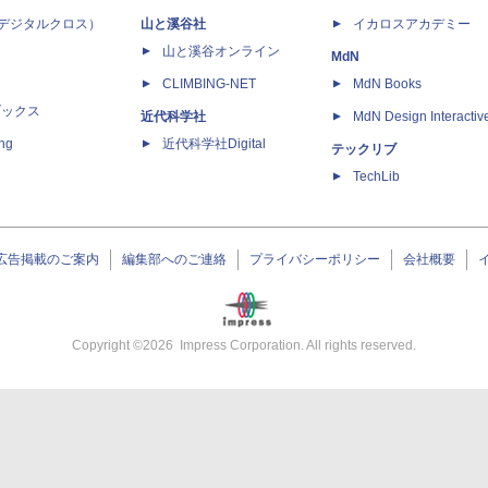
 X（デジタルクロス）
山と溪谷社
イカロスアカデミー
山と溪谷オンライン
MdN
CLIMBING-NET
MdN Books
ブックス
近代科学社
MdN Design Interactiv
ing
近代科学社Digital
テックリブ
TechLib
広告掲載のご案内
編集部へのご連絡
プライバシーポリシー
会社概要
Copyright ©
2026
Impress Corporation. All rights reserved.