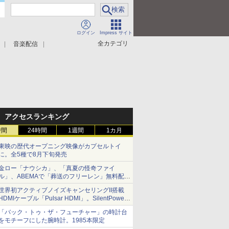
ログイン
Impress サイト
全カテゴリ
音楽配信
アクセスランキング
時間
24時間
1週間
1カ月
東映の歴代オープニング映像がカプセルトイ
に。全5種で8月下旬発売
金ロー「ナウシカ」、「真夏の怪奇ファイ
ル」、ABEMAで「葬送のフリーレン」無料配信
など。夏の特番・配信情報
世界初アクティブノイズキャンセリングII搭載
HDMIケーブル「Pulsar HDMI」。SilentPower
から
「バック・トゥ・ザ・フューチャー」の時計台
をモチーフにした腕時計。1985本限定