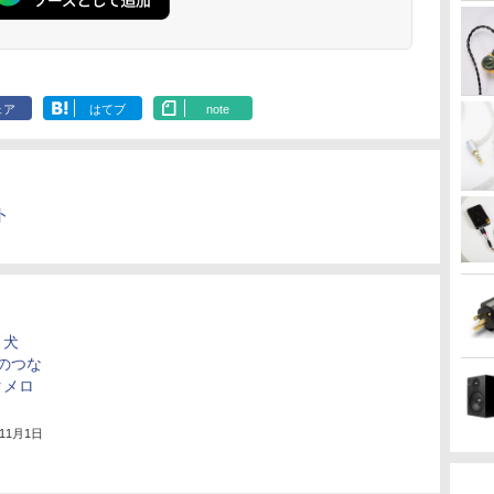
ェア
はてブ
note
ト
ト犬
心のつな
タメロ
年11月1日