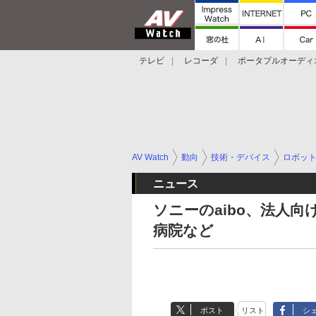
テレビ
レコーダ
ポータブルオーディ
スマートスピーカー
デジカメ
プロジ
AV Watch
動向
技術・デバイス
ロボッ
ニュース
ソニーのaibo、法人
病院など
ポスト
リスト
シ