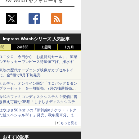
AV Watch をフォローする
Impress Watchシリーズ 人気記事
時間
24時間
1週間
1カ月
ユニクロ、今日から「お盆特別セール」。涼感
シアサッカーワンピース待望値下げ、撥水ギア
ショーツは1990円に
東映の歴代オープニング映像がカプセルトイ
に。全5種で8月下旬発売
カルディ、オンライン限定「ネコバッグ＆タン
ブラーセット」を一般販売。7月の抽選販売の
当選無効分
令和のファミコンディスクシステム？安価に書
き換え可能なGB用「しましまディスクシステ
ム」
はやぶさ50％オフの「新幹線eチケット（トク
だ値スペシャル28）」発売。秋冬乗車分、えき
ねっと限定
もっと見る
おすすめ記事