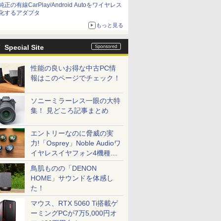
純正の有線CarPlay/Android Autoをワイヤレス
化するアダプタ
もっと見る
Special Site
性能の良いお得な中古PC情
報はこのページでチェック！
ソニーミラーレス一眼の大特
集！ 見どころ記事まとめ
エントリーなのに脅威の実
力!「Osprey」Noble Audioワ
イヤレスイヤフォン4機種を
一気に聴く
鳥肌ものの「DENON
HOME」サウンドを体感し
た！
マウス、RTX 5060 Ti搭載ゲ
ーミングPCが7万5,000円オ