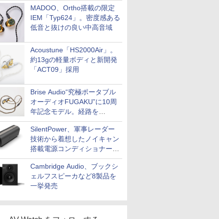
MADOO、Ortho搭載の限定
IEM「Typ624」。密度感ある
低音と抜けの良い中高音域
Acoustune「HS2000Air」。
約13gの軽量ボディと新開発
「ACT09」採用
Brise Audio“究極ポータブル
オーディオFUGAKU”に10周
年記念モデル。経路を
NISHIKIで統一。400万円
SilentPower、軍事レーダー
技術から着想したノイキャン
搭載電源コンディショナー
「AC iPurifier2」
Cambridge Audio、ブックシ
ェルフスピーカなど8製品を
一挙発売