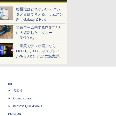
縦横比はどれがいい？ エン
タメ目線で考える、サムスン
新「Galaxy Z Fold」
望遠ブーム来てる!? 9年ぶり
に大復活した、ソニー
「RX10 V」
「画質でテレビ選ぶなら
OLED」、LGディスプレイ
が“RGBタンデム”の魅力訴
求。液晶とのガチ比較も
ICE
天海社
ス
Comic curea
impress QuickBooks
PUBFUN