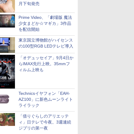
月下旬発売
Prime Video、「劇場版 魔法
少女まどか☆マギカ」3作品
を配信開始
東京国立博物館がハイセンス
の100型RGB LEDテレビ導入
「オデュッセイア」9月4日か
らIMAX先行上映。35mmフ
ィルム上映も
Technicsイヤフォン「EAH-
AZ100」に新色ムーンライト
ライラック
「借りぐらしのアリエッテ
ィ」日テレで今夜。3週連続
ジブリの第一夜