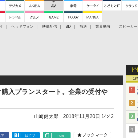
オ
ヘッドフォン
映像配信
BD
放送
業界動向
スピーカー
ェクタ
PS4
BDプレーヤー
映像配信
BD
ト
1
向け購入プランスタート。企業の受付や
山崎健太郎
2018年11月20日 14:42
ブックマーク
ェア
はてブ
note