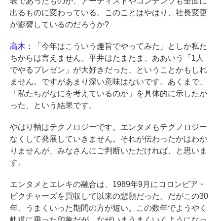
表であったものが、アーティストやコンテンツも全面に
出るものに変わっている。このことはやはり、社長変更
が影響しているのだろうか?
高木：
「今年はこういう趣旨でやってみた」としか私た
ちからは言えません。平井はたまたま、ああいう「1人
でやるプレゼン」が大好きだった、ということかもしれ
ません。ですがあまり深い意味はないです。あくまで、
「私たちがなにを考えているのか」を具体的に示したか
った、という結果です。
やはり軸はテクノロジーです。エンタメもテクノロジー
なくして発展していきません。それが伝わったかはわか
りませんが、みなさんにご判断いただければ、と思いま
す。
エンタメとエレキの融合は、1989年9月にコロンビア・
ピクチャーズを買収して以来の悲願だった。だがこの30
年、うまくいった期間の方が短い。この数年でようやく
軌道に乗った印象だが、なぜいまうまくいくようになっ