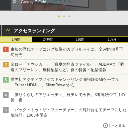
新「Galaxy Z Fold」
●
●
●
アクセスランキング
1時間
24時間
1週間
1カ月
東映の歴代オープニング映像がカプセルトイに。全5種で8月下
旬発売
金ロー「ナウシカ」、「真夏の怪奇ファイル」、ABEMAで「葬
送のフリーレン」無料配信など。夏の特番・配信情報
世界初アクティブノイズキャンセリングII搭載HDMIケーブル
「Pulsar HDMI」。SilentPowerから
「借りぐらしのアリエッティ」日テレで今夜。3週連続ジブリの
第一夜
「バック・トゥ・ザ・フューチャー」の時計台をモチーフにした
腕時計。1985本限定
もっと見る