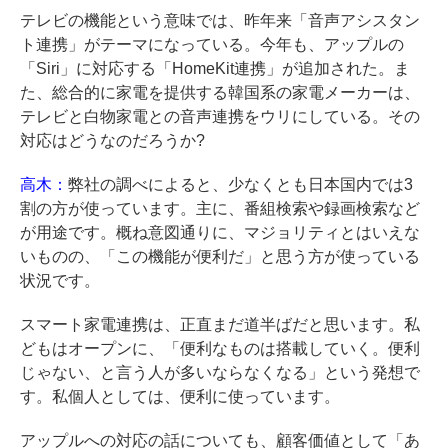
テレビの機能という意味では、昨年来「音声アシスタン
ト連携」がテーマになっている。今年も、アップルの
「Siri」に対応する「HomeKit連携」が追加された。ま
た、総合的に家電を提供する韓国系の家電メーカーは、
テレビと白物家電との音声連携をウリにしている。その
対応はどうなのだろうか?
高木：
弊社の調べによると、少なくとも日本国内では3
割の方が使っています。主に、番組検索や録画検索など
が用途です。概ね意図通りに、マジョリティとはいえな
いものの、「この機能が便利だ」と思う方が使っている
状況です。
スマート家電連携は、正直まだ道半ばだと思います。私
どもはオープンに、「便利なものは搭載していく。便利
じゃない、と言う人が多いならなくなる」という発想で
す。私個人としては、便利に使っています。
アップルへの対応の話についても、顧客価値として「あ