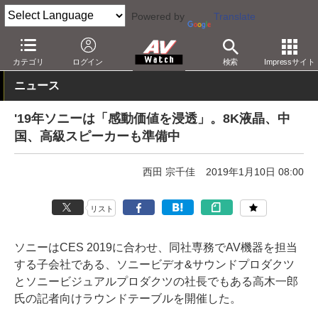
Powered by
Translate
AV Watch
イベント
CES
2019
カテゴリ
ログイン
検索
Impressサイト
ニュース
'19年ソニーは「感動価値を浸透」。8K液晶、中
国、高級スピーカーも準備中
西田 宗千佳
2019年1月10日 08:00
リスト
ソニーはCES 2019に合わせ、同社専務でAV機器を担当
する子会社である、ソニービデオ&サウンドプロダクツ
とソニービジュアルプロダクツの社長でもある高木一郎
氏の記者向けラウンドテーブルを開催した。