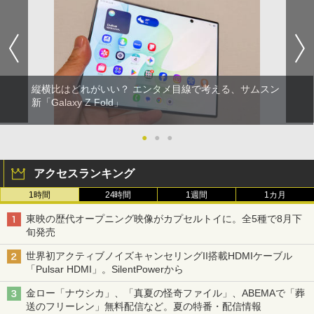
縦横比はどれがいい？ エンタメ目線で考える、サムスン
新「Galaxy Z Fold」
●
●
●
アクセスランキング
1時間
24時間
1週間
1カ月
東映の歴代オープニング映像がカプセルトイに。全5種で8月下
旬発売
世界初アクティブノイズキャンセリングII搭載HDMIケーブル
「Pulsar HDMI」。SilentPowerから
金ロー「ナウシカ」、「真夏の怪奇ファイル」、ABEMAで「葬
送のフリーレン」無料配信など。夏の特番・配信情報