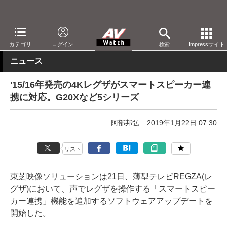
AV Watch
製品
テレビ
東芝
カテゴリ
ログイン
検索
Impressサイト
ニュース
'15/16年発売の4Kレグザがスマートスピーカー連
携に対応。G20Xなど5シリーズ
阿部邦弘
2019年1月22日 07:30
リスト
東芝映像ソリューションは21日、薄型テレビREGZA(レ
グザ)において、声でレグザを操作する「スマートスピー
カー連携」機能を追加するソフトウェアアップデートを
開始した。