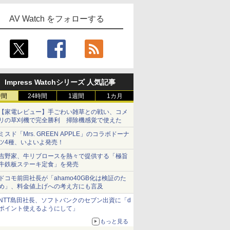
AV Watch をフォローする
Impress Watchシリーズ 人気記事
時間
24時間
1週間
1カ月
【家電レビュー】手ごわい雑草との戦い、コメ
リの草刈機で完全勝利 掃除機感覚で使えた
ミスド「Mrs. GREEN APPLE」のコラボドーナ
ツ4種、いよいよ発売！
吉野家、牛リブロースを熱々で提供する「極旨
牛鉄板ステーキ定食」を発売
ドコモ前田社長が「ahamo40GB化は検証のた
め」、料金値上げへの考え方にも言及
NTT島田社長、ソフトバンクのセブン出資に「d
ポイント使えるようにして」
もっと見る