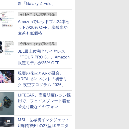
新「Galaxy Z Fold」
今日みつけたお買い得品
Amazonでレッドブル24本セ
ットが20% OFF。炭酸水や
麦茶も低価格
今日みつけたお買い得品
JBL最上位完全ワイヤレス
「TOUR PRO 3」、Amazon
限定モデルが25% OFF
現実の花火とARが融合、
XREALがイベント「初音ミ
ク 夜空プログラム 2026」
LIFEEAR、高透明度レジン採
用で、フェイスプレート着せ
替え可能なイヤフォン
「Nova Shell」
MSI、世界初インクジェット
印刷有機ELの27型4Kモニタ