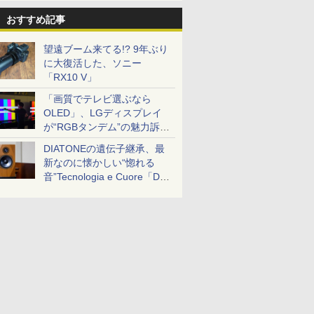
おすすめ記事
望遠ブーム来てる!? 9年ぶり
に大復活した、ソニー
「RX10 V」
「画質でテレビ選ぶなら
OLED」、LGディスプレイ
が“RGBタンデム”の魅力訴
求。液晶とのガチ比較も
DIATONEの遺伝子継承、最
新なのに懐かしい“惚れる
音”Tecnologia e Cuore「DS-
TC52B」を聴く