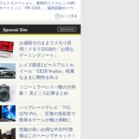
フェーズメーション、新時代リファレンスMC
カートリッジ「PP-2200」。磁気回路やハウジ
ングを根本から見直し
もっと見る
Special Site
お値段そのままでメモリ倍
増！メモリ32GBの「お得な
ゲーミングノート」
レイズ鍛造1ピースアルミホ
イール「CE28 N-plus」軽量
なままに剛性を向上
ソニーミラーレス一眼の大特
集！ 見どころ記事まとめ
ハイグレードテレビ「TCL
Q7D Pro」。圧巻の色彩美で
映画＆ゲームが極上体験に
性能の良いお得な中古PC情
報はこのページでチェック！