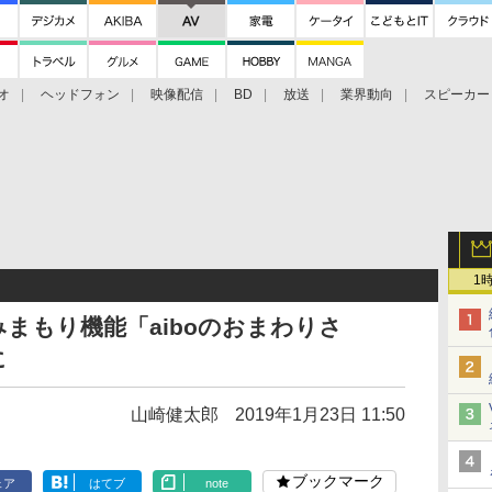
オ
ヘッドフォン
映像配信
BD
放送
業界動向
スピーカー
ェクタ
PS4
BDプレーヤー
映像配信
BD
1
みまもり機能「aiboのおまわりさ
に
山崎健太郎
2019年1月23日 11:50
ブックマーク
ェア
はてブ
note