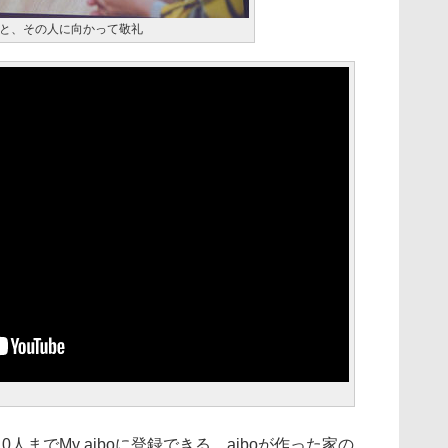
と、その人に向かって敬礼
人までMy aiboに登録できる。aiboが作った家の