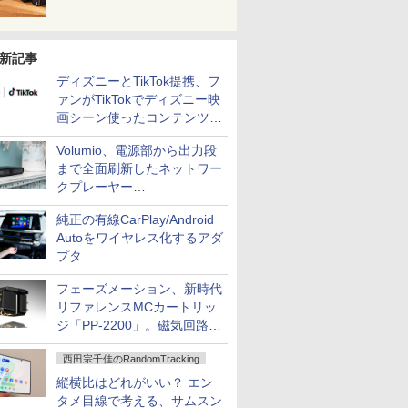
新記事
ディズニーとTikTok提携、フ
ァンがTikTokでディズニー映
画シーン使ったコンテンツ制
作、Disney+にも配信
Volumio、電源部から出力段
まで全面刷新したネットワー
クプレーヤー
「Primo（2026）」
純正の有線CarPlay/Android
Autoをワイヤレス化するアダ
プタ
フェーズメーション、新時代
リファレンスMCカートリッ
ジ「PP-2200」。磁気回路や
ハウジングを根本から見直し
西田宗千佳のRandomTracking
縦横比はどれがいい？ エン
タメ目線で考える、サムスン