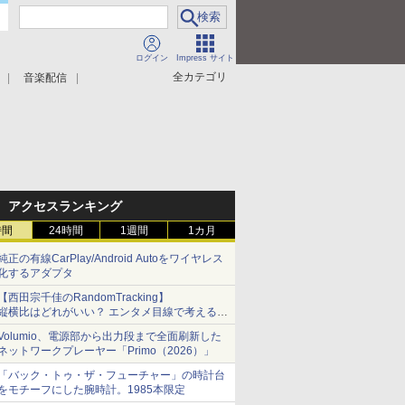
ログイン
Impress サイト
全カテゴリ
音楽配信
アクセスランキング
時間
24時間
1週間
1カ月
純正の有線CarPlay/Android Autoをワイヤレス
化するアダプタ
【西田宗千佳のRandomTracking】
縦横比はどれがいい？ エンタメ目線で考える、
サムスン新「Galaxy Z Fold」
Volumio、電源部から出力段まで全面刷新した
ネットワークプレーヤー「Primo（2026）」
「バック・トゥ・ザ・フューチャー」の時計台
をモチーフにした腕時計。1985本限定