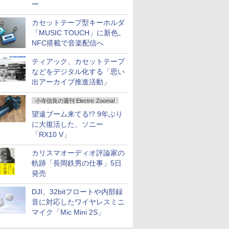
ー
カセットテープ型キーホルダ
「MUSIC TOUCH」に新色。
NFC搭載で音楽配信へ
ティアック、カセットテープ
などをデジタル化する「思い
出アーカイブ推進活動」
小寺信良の週刊 Electric Zooma!
望遠ブーム来てる!? 9年ぶり
に大復活した、ソニー
「RX10 V」
カリスマオーディオ評論家の
軌跡「長岡鉄男の仕事」5日
発売
DJI、32bitフロートや内部録
音に対応したワイヤレスミニ
マイク「Mic Mini 2S」