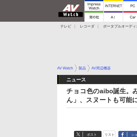
テレビ
レコーダ
ポータブルオーディ
スマートスピーカー
デジカメ
プロジ
AV Watch
製品
AV周辺機器
ニュース
チョコ色のaibo誕生。
ん」、スヌートも可能
ポスト
リスト
シ