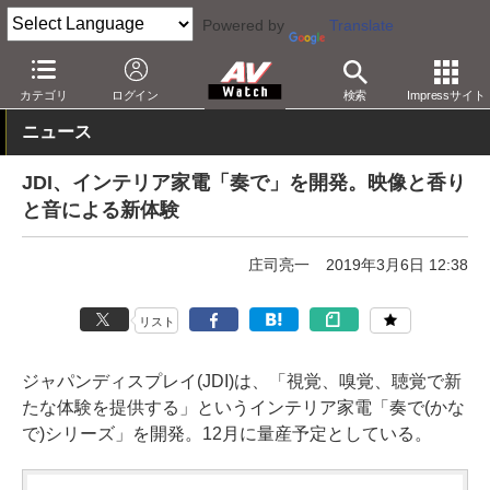
Powered by
Translate
AV Watch
製品
AV周辺機器
カテゴリ
ログイン
検索
Impressサイト
ニュース
JDI、インテリア家電「奏で」を開発。映像と香り
と音による新体験
庄司亮一
2019年3月6日 12:38
リスト
ジャパンディスプレイ(JDI)は、「視覚、嗅覚、聴覚で新
たな体験を提供する」というインテリア家電「奏で(かな
で)シリーズ」を開発。12月に量産予定としている。