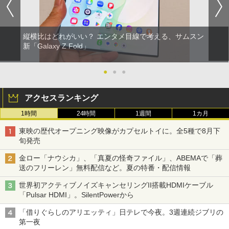
縦横比はどれがいい？ エンタメ目線で考える、サムスン
新「Galaxy Z Fold」
●
●
●
アクセスランキング
1時間
24時間
1週間
1カ月
東映の歴代オープニング映像がカプセルトイに。全5種で8月下
旬発売
金ロー「ナウシカ」、「真夏の怪奇ファイル」、ABEMAで「葬
送のフリーレン」無料配信など。夏の特番・配信情報
世界初アクティブノイズキャンセリングII搭載HDMIケーブル
「Pulsar HDMI」。SilentPowerから
「借りぐらしのアリエッティ」日テレで今夜。3週連続ジブリの
第一夜