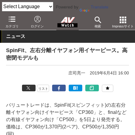
Powered by
Translate
AV Watch
製品
オーディオアクセサリ
カテゴリ
ログイン
検索
Impressサイト
ニュース
SpinFit、左右分離イヤフォン用イヤーピース。高
密閉モデルも
庄司亮一
2019年6月4日 16:00
リスト
バリュートレードは、SpinFit(スピンフィット)の左右分
離イヤフォン向けイヤーピース「CP360」と、finalなど
の有線イヤフォン向け「CP500」を5日より発売する。
価格は、CP360が1,370円(2ペア)、CP500が1,350円
(同)。