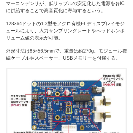
マーコンデンサが、低リップルの安定化した電源を各IC
に供給することで高音質化に寄与するという。
128×64ドットの1.3型モノクロ有機ELディスプレイモジ
ュールにより、入力サンプリングレートやヘッドホンボ
リューム値の表示が可能。
外形寸法は85×56.5mmで、重量は約270g。モジュール接
続ケーブルやスペーサー、USBメモリーを付属する。