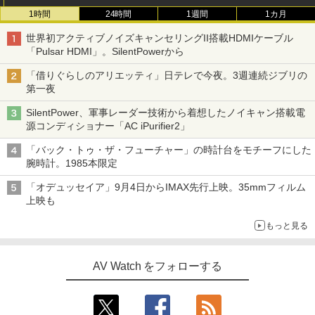
1時間
24時間
1週間
1カ月
世界初アクティブノイズキャンセリングII搭載HDMIケーブル
「Pulsar HDMI」。SilentPowerから
「借りぐらしのアリエッティ」日テレで今夜。3週連続ジブリの
第一夜
SilentPower、軍事レーダー技術から着想したノイキャン搭載電
源コンディショナー「AC iPurifier2」
「バック・トゥ・ザ・フューチャー」の時計台をモチーフにした
腕時計。1985本限定
「オデュッセイア」9月4日からIMAX先行上映。35mmフィルム
上映も
もっと見る
AV Watch をフォローする