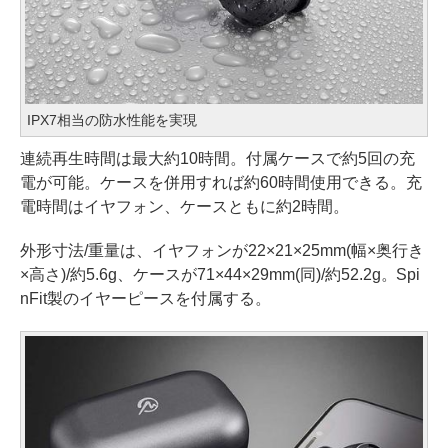
IPX7相当の防水性能を実現
連続再生時間は最大約10時間。付属ケースで約5回の充
電が可能。ケースを併用すれば約60時間使用できる。充
電時間はイヤフォン、ケースともに約2時間。
外形寸法/重量は、イヤフォンが22×21×25mm(幅×奥行き
×高さ)/約5.6g、ケースが71×44×29mm(同)/約52.2g。Spi
nFit製のイヤーピースを付属する。