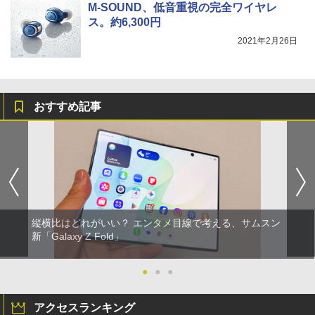
M-SOUND、低音重視の完全ワイヤレ
ス。約6,300円
2021年2月26日
おすすめ記事
縦横比はどれがいい？ エンタメ目線で考える、サムスン
新「Galaxy Z Fold」
●
●
●
アクセスランキング