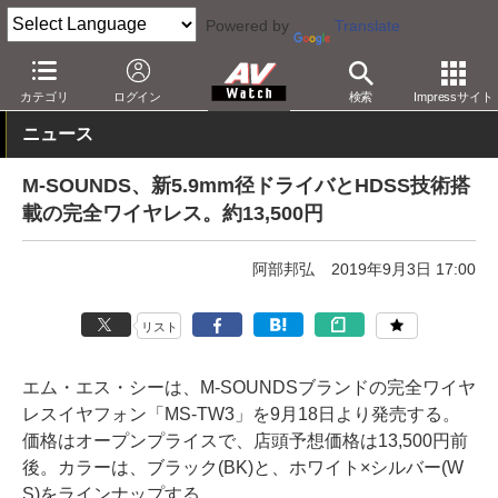
Powered by
Translate
AV Watch
製品
ヘッドフォン
カテゴリ
ログイン
検索
Impressサイト
ニュース
M-SOUNDS、新5.9mm径ドライバとHDSS技術搭
載の完全ワイヤレス。約13,500円
阿部邦弘
2019年9月3日 17:00
リスト
エム・エス・シーは、M-SOUNDSブランドの完全ワイヤ
レスイヤフォン「MS-TW3」を9月18日より発売する。
価格はオープンプライスで、店頭予想価格は13,500円前
後。カラーは、ブラック(BK)と、ホワイト×シルバー(W
S)をラインナップする。