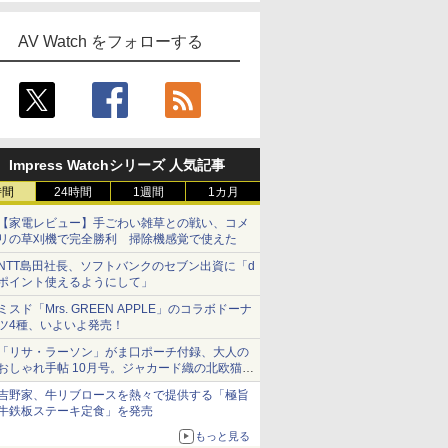
AV Watch をフォローする
Impress Watchシリーズ 人気記事
時間
24時間
1週間
1カ月
【家電レビュー】手ごわい雑草との戦い、コメ
リの草刈機で完全勝利 掃除機感覚で使えた
NTT島田社長、ソフトバンクのセブン出資に「d
ポイント使えるようにして」
ミスド「Mrs. GREEN APPLE」のコラボドーナ
ツ4種、いよいよ発売！
「リサ・ラーソン」がま口ポーチ付録、大人の
おしゃれ手帖 10月号。ジャカード織の北欧猫デ
ザイン
吉野家、牛リブロースを熱々で提供する「極旨
牛鉄板ステーキ定食」を発売
もっと見る