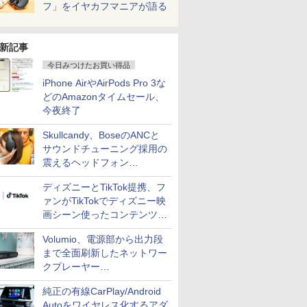
フ」をイヤカフマニアが語る
新記事
今日みつけたお買い得品
iPhone AirやAirPods Pro 3な
どのAmazonタイムセール、
今夜終了
Skullcandy、BoseのANCと
サウンドチューニング採用の
震えるヘッドフォン
「Crusher 1080 ANC」
ディズニーとTikTok提携、フ
ァンがTikTokでディズニー映
画シーン使ったコンテンツ制
作、Disney+にも配信
Volumio、電源部から出力段
まで全面刷新したネットワー
クプレーヤー
「Primo（2026）」
純正の有線CarPlay/Android
Autoをワイヤレス化するアダ