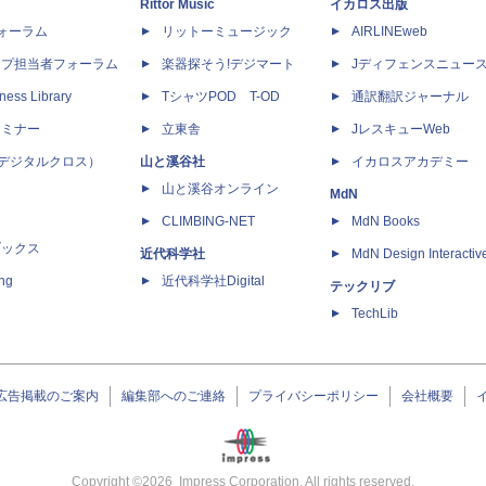
Rittor Music
イカロス出版
dフォーラム
リットーミュージック
AIRLINEweb
ップ担当者フォーラム
楽器探そう!デジマート
Jディフェンスニュー
ness Library
TシャツPOD T-OD
通訳翻訳ジャーナル
セミナー
立東舎
JレスキューWeb
 X（デジタルクロス）
山と溪谷社
イカロスアカデミー
山と溪谷オンライン
MdN
CLIMBING-NET
MdN Books
ブックス
近代科学社
MdN Design Interactiv
ing
近代科学社Digital
テックリブ
TechLib
広告掲載のご案内
編集部へのご連絡
プライバシーポリシー
会社概要
Copyright ©
2026
Impress Corporation. All rights reserved.