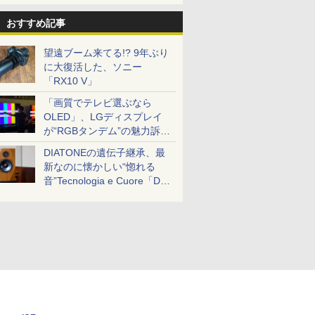
おすすめ記事
望遠ブーム来てる!? 9年ぶり
に大復活した、ソニー
「RX10 V」
「画質でテレビ選ぶなら
OLED」、LGディスプレイ
が“RGBタンデム”の魅力訴
求。液晶とのガチ比較も
DIATONEの遺伝子継承、最
新なのに懐かしい“惚れる
音”Tecnologia e Cuore「DS-
TC52B」を聴く