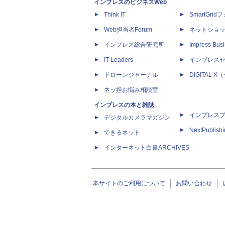
インプレスのビジネスWeb
Think IT
SmartGri
Web担当者Forum
ネットショ
インプレス総合研究所
Impress Busi
IT Leaders
インプレス
ドローンジャーナル
DIGITAL
ネッ担お悩み相談室
インプレスの本と雑誌
インプレス
デジタルカメラマガジン
NextPublish
できるネット
インターネット白書ARCHIVES
本サイトのご利用について
お問い合わせ