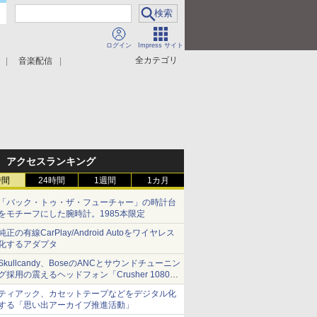
ログイン
Impress サイト
全カテゴリ
音楽配信
アクセスランキング
時間
24時間
1週間
1カ月
「バック・トゥ・ザ・フューチャー」の時計台
をモチーフにした腕時計。1985本限定
純正の有線CarPlay/Android Autoをワイヤレス
化するアダプタ
Skullcandy、BoseのANCとサウンドチューニン
グ採用の震えるヘッドフォン「Crusher 1080
ANC」
ティアック、カセットテープなどをデジタル化
する「思い出アーカイブ推進活動」