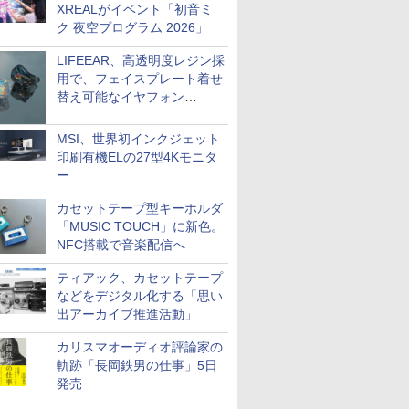
XREALがイベント「初音ミ
ク 夜空プログラム 2026」
LIFEEAR、高透明度レジン採
用で、フェイスプレート着せ
替え可能なイヤフォン
「Nova Shell」
MSI、世界初インクジェット
印刷有機ELの27型4Kモニタ
ー
カセットテープ型キーホルダ
「MUSIC TOUCH」に新色。
NFC搭載で音楽配信へ
ティアック、カセットテープ
などをデジタル化する「思い
出アーカイブ推進活動」
カリスマオーディオ評論家の
軌跡「長岡鉄男の仕事」5日
発売