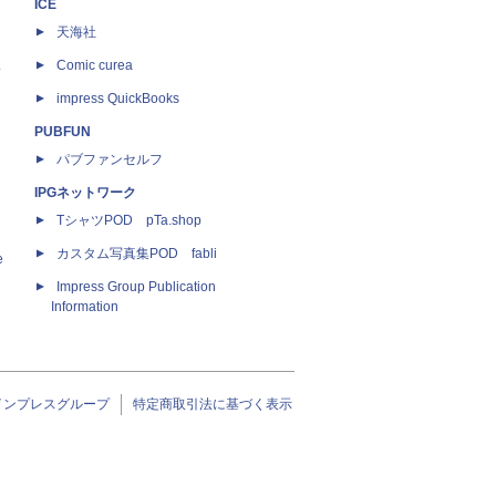
ICE
天海社
ス
Comic curea
impress QuickBooks
PUBFUN
パブファンセルフ
IPGネットワーク
TシャツPOD pTa.shop
カスタム写真集POD fabli
e
Impress Group Publication
Information
インプレスグループ
特定商取引法に基づく表示