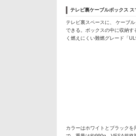
テレビ裏ケーブルボックス ス
テレビ裏スペースに、 ケーブ
できる。ボックスの中に収納す
く燃えにくい難燃グレード「UL9
カラーはホワイトとブラックを用意。
で、重量は約990g。VESA