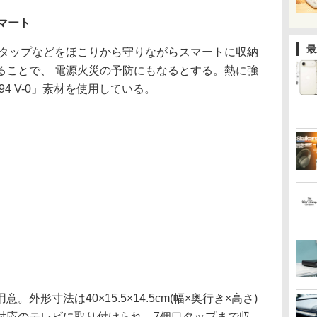
マート
最
ルタップなどをほこりから守りながらスマートに収納
ることで、 電源火災の予防にもなるとする。熱に強
4 V-0」素材を使用している。
外形寸法は40×15.5×14.5cm(幅×奥行き×高さ)
規格対応のテレビに取り付けられ、7個口タップまで収