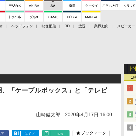
オ
ヘッドフォン
映像配信
BD
放送
業界動向
スピーカー
ェクタ
PS4
BDプレーヤー
映像配信
BD
1
用、「ケーブルボックス」と「テレビ
山崎健太郎
2020年4月17日 16:00
ブックマーク
ェア
はてブ
note