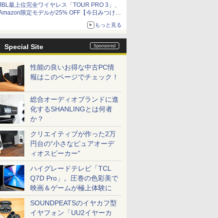
JBL最上位完全ワイヤレス「TOUR PRO 3」、
Amazon限定モデルが25% OFF【今日みつけた
お買い得品】
もっと見る
Special Site
性能の良いお得な中古PC情
報はこのページでチェック！
総合オーディオブランドに進
化するSHANLINGとは何者
か？
クリエイティブが作った2万
円台の“小さなピュアオーデ
ィオスピーカー”
ハイグレードテレビ「TCL
Q7D Pro」。圧巻の色彩美で
映画＆ゲームが極上体験に
SOUNDPEATSのイヤカフ型
イヤフォン「UU2イヤーカ