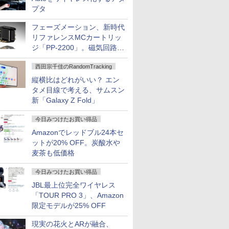
プタ
フェーズメーション、新時代
リファレンスMCカートリッ
ジ「PP-2200」。磁気回路や
ハウジングを根本から見直し
西田宗千佳のRandomTracking
縦横比はどれがいい？ エン
タメ目線で考える、サムスン
新「Galaxy Z Fold」
今日みつけたお買い得品
Amazonでレッドブル24本セ
ットが20% OFF。炭酸水や
麦茶も低価格
今日みつけたお買い得品
JBL最上位完全ワイヤレス
「TOUR PRO 3」、Amazon
限定モデルが25% OFF
現実の花火とARが融合、