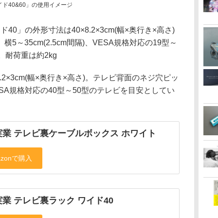
イド40&60」の使用イメージ
0」の外形寸法は40×8.2×3cm(幅×奥行き×高さ)
～35cm(2.5cm間隔)、VESA規格対応の19型～
。耐荷重は約2kg
.2×3cm(幅×奥行き×高さ)。テレビ背面のネジ穴ピッ
、VESA規格対応の40型～50型のテレビを目安としてい
実業 テレビ裏ケーブルボックス ホワイト
業 テレビ裏ラック ワイド40