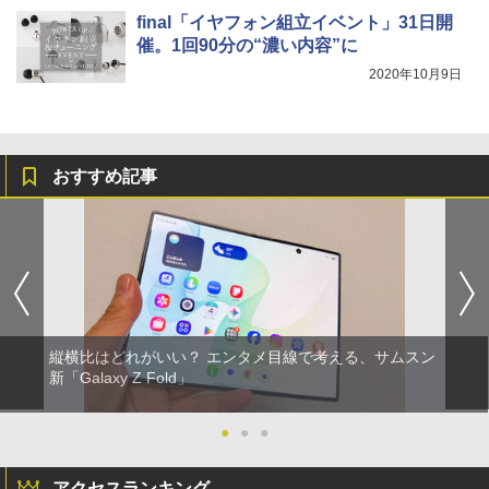
final「イヤフォン組立イベント」31日開
催。1回90分の“濃い内容”に
2020年10月9日
おすすめ記事
縦横比はどれがいい？ エンタメ目線で考える、サムスン
新「Galaxy Z Fold」
●
●
●
アクセスランキング