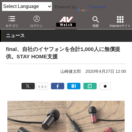
Powered by
Translate
AV Watch
製品
ヘッドフォン
final
カテゴリ
ログイン
検索
Impressサイト
ニュース
final、自社のイヤフォンを合計1,000人に無償提
供。STAY HOME支援
山崎健太郎
2020年4月27日 12:00
リスト