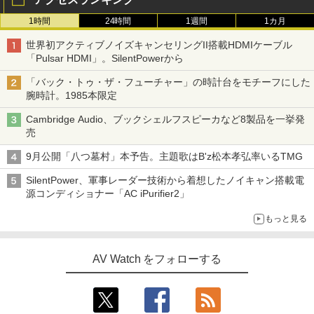
1時間
24時間
1週間
1カ月
世界初アクティブノイズキャンセリングII搭載HDMIケーブル
「Pulsar HDMI」。SilentPowerから
「バック・トゥ・ザ・フューチャー」の時計台をモチーフにした
腕時計。1985本限定
Cambridge Audio、ブックシェルフスピーカなど8製品を一挙発
売
9月公開「八つ墓村」本予告。主題歌はB'z松本孝弘率いるTMG
SilentPower、軍事レーダー技術から着想したノイキャン搭載電
源コンディショナー「AC iPurifier2」
もっと見る
AV Watch をフォローする