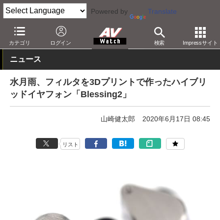
Powered by
Translate
AV Watch
製品
ヘッドフォン
その他
カテゴリ
ログイン
検索
Impressサイト
ニュース
水月雨、フィルタを3Dプリントで作ったハイブリ
ッドイヤフォン「Blessing2」
山崎健太郎
2020年6月17日 08:45
リスト