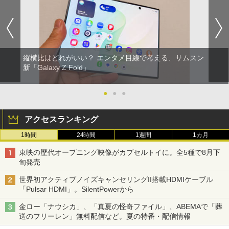
縦横比はどれがいい？ エンタメ目線で考える、サムスン
新「Galaxy Z Fold」
●
●
●
アクセスランキング
1時間
24時間
1週間
1カ月
東映の歴代オープニング映像がカプセルトイに。全5種で8月下
旬発売
世界初アクティブノイズキャンセリングII搭載HDMIケーブル
「Pulsar HDMI」。SilentPowerから
金ロー「ナウシカ」、「真夏の怪奇ファイル」、ABEMAで「葬
送のフリーレン」無料配信など。夏の特番・配信情報