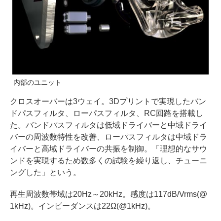
内部のユニット
クロスオーバーは3ウェイ。3Dプリントで実現したバン
ドパスフィルタ、ローパスフィルタ、RC回路を搭載し
た。バンドパスフィルタは低域ドライバーと中域ドライ
バーの周波数特性を改善、ローパスフィルタは中域ドラ
イバーと高域ドライバーの共振を制御。「理想的なサウ
ンドを実現するため数多くの試験を繰り返し、チューニ
ングした」という。
再生周波数帯域は20Hz～20kHz。感度は117dB/Vrms(@
1kHz)。インピーダンスは22Ω(@1kHz)。