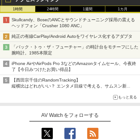
1時間
24時間
1週間
1カ月
Skullcandy、BoseのANCとサウンドチューニング採用の震える
ヘッドフォン「Crusher 1080 ANC」
純正の有線CarPlay/Android Autoをワイヤレス化するアダプタ
「バック・トゥ・ザ・フューチャー」の時計台をモチーフにした
腕時計。1985本限定
iPhone AirやAirPods Pro 3などのAmazonタイムセール、今夜終
了【今日みつけたお買い得品】
【西田宗千佳のRandomTracking】
縦横比はどれがいい？ エンタメ目線で考える、サムスン新
「Galaxy Z Fold」
もっと見る
AV Watch をフォローする