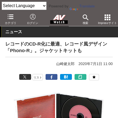
Powered by
Translate
AV Watch
製品
記録メディア
カテゴリ
ログイン
検索
Impressサイト
ニュース
レコードのCD-R化に最適、レコード風デザイン
「Phono-R」。ジャケットキットも
山崎健太郎
2020年7月1日 11:00
リスト