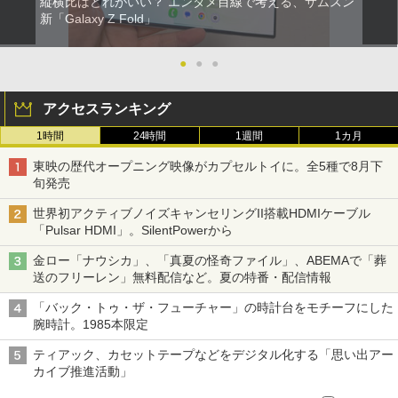
縦横比はどれがいい？ エンタメ目線で考える、サムスン
新「Galaxy Z Fold」
●
●
●
アクセスランキング
1時間
24時間
1週間
1カ月
東映の歴代オープニング映像がカプセルトイに。全5種で8月下
旬発売
世界初アクティブノイズキャンセリングII搭載HDMIケーブル
「Pulsar HDMI」。SilentPowerから
金ロー「ナウシカ」、「真夏の怪奇ファイル」、ABEMAで「葬
送のフリーレン」無料配信など。夏の特番・配信情報
「バック・トゥ・ザ・フューチャー」の時計台をモチーフにした
腕時計。1985本限定
ティアック、カセットテープなどをデジタル化する「思い出アー
カイブ推進活動」