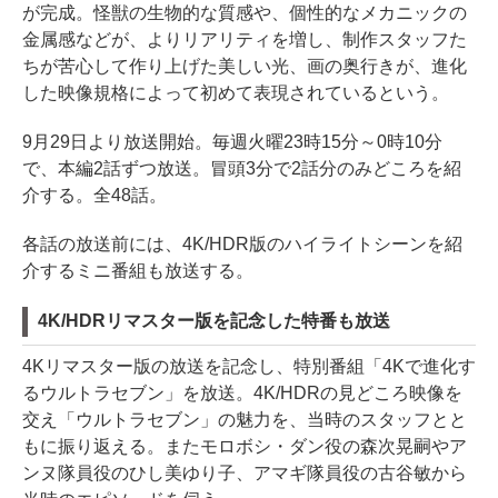
が完成。怪獣の生物的な質感や、個性的なメカニックの
金属感などが、よりリアリティを増し、制作スタッフた
ちが苦心して作り上げた美しい光、画の奥行きが、進化
した映像規格によって初めて表現されているという。
9月29日より放送開始。毎週火曜23時15分～0時10分
で、本編2話ずつ放送。冒頭3分で2話分のみどころを紹
介する。全48話。
各話の放送前には、4K/HDR版のハイライトシーンを紹
介するミニ番組も放送する。
4K/HDRリマスター版を記念した特番も放送
4Kリマスター版の放送を記念し、特別番組「4Kで進化す
るウルトラセブン」を放送。4K/HDRの見どころ映像を
交え「ウルトラセブン」の魅力を、当時のスタッフとと
もに振り返える。またモロボシ・ダン役の森次晃嗣やア
ンヌ隊員役のひし美ゆり子、アマギ隊員役の古谷敏から