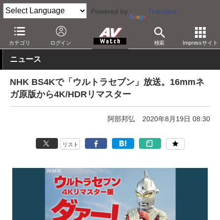
Powered by
Translate
AV Watch
コンテンツ・サービス
放送
4K
カテゴリ
ログイン
検索
Impressサイト
ニュース
NHK BS4Kで「ウルトラセブン」放送。16mmネ
ガ原版から4K/HDRリマスター
阿部邦弘
2020年8月19日 08:30
リスト