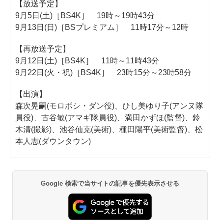
【放送予定】
9月5日(土)［BS4K］ 19時～19時43分
9月13日(日)［BSプレミアム］ 11時17分～12時
【再放送予定】
9月12日(土)［BS4K］ 11時～11時43分
9月22日(火・祝)［BS4K］ 23時15分～23時58分
【出演】
森次晃嗣(モロボシ・ダン役)、ひし美ゆり子(アンヌ隊
員役)、古谷敏(アマギ隊員役)、満田かずほ(監督)、鈴
木清(撮影)、池谷仙克(美術)、種田陽平(美術監督)、松
本人志(ダウンタウン)
Google 検索で当サイトの記事を優先表示させる