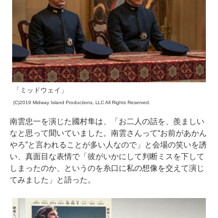
「ミッドウェイ」
(C)2019 Midway Island Productions, LLC All Rights Reserved.
南雲忠一を演じた國村隼は、「お二人の話を、羨ましい
なと思って聞いていました。南雲さんって“お前があかん
やろ”と言われることが多い人なので」と会場の笑いを誘
い、真面目な表情で「彼がいかにして判断ミスを下して
しまったのか、というのを糸口に私の想像を交えて演じ
てみました」と語った。