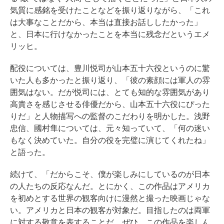
気質に感銘を受けたことなどを振り返りながら、「これ
は大事なことだから、本当は直接お話ししたかった」
と、日本に行けなかったことを本当に残念だというエメ
リッヒ。
配役については、豊川悦司が山本五十六役というのに驚
いた人も多かったと振り返り、「彼の素顔には軍人の雰
囲気はない。だが悦司には、とても知的な雰囲気があり
高貴さを感じさせる俳優だから、山本五十六役にぴった
りだ」と人物描写への監督のこだわりを明かした。浅野
忠信、國村隼については、元々知っていて、「何の迷い
もなく決めていた。自分の役を完璧に演じてくれたね」
と語った。
続けて、「だからこそ、僕が楽しみにしているのが日本
の人たちの反応なんだ。とにかく、この作品はアメリカ
を初めとする世界の観客向けに漫然と撮った映画じゃな
い。アメリカと日本の観客が対象だ。目指したのは両軍
に対する敬意を表することだ。ぜひ、この作品を楽しん