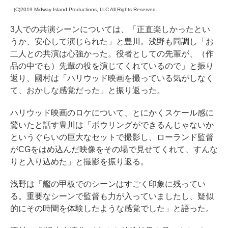
(C)2019 Midway Island Productions, LLC All Rights Reserved.
3人での共演シーンについては、「正直楽しかったとい
うか、安心して演じられた」と豊川。浅野も同調し「お
二人との共演は心強かった。役者としての先輩が、（作
品の中でも）先輩の役を演じてくれているので」と振り
返り、國村は「ハリウッド映画を撮っている気がしなく
て、おかしな感覚だった」と振り返った。
ハリウッド映画のロケについて、とにかくスケール感に
驚いたと話す豊川は「ボウリングができるんじゃないか
というぐらいの巨大なセットで撮影し、ローランド監督
がCGをはめ込んだ映像をその場で見せてくれて、すんな
りと入り込めた」と撮影を振り返る。
浅野は「艦の甲板でのシーンはすごく印象に残ってい
る。重要なシーンで監督も力が入っていましたし、疑似
的にその時間を体験したような感覚でした」と語った。