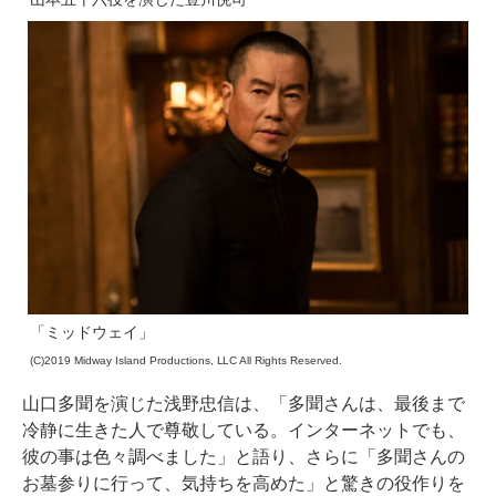
「ミッドウェイ」
(C)2019 Midway Island Productions, LLC All Rights Reserved.
山口多聞を演じた浅野忠信は、「多聞さんは、最後まで
冷静に生きた人で尊敬している。インターネットでも、
彼の事は色々調べました」と語り、さらに「多聞さんの
お墓参りに行って、気持ちを高めた」と驚きの役作りを