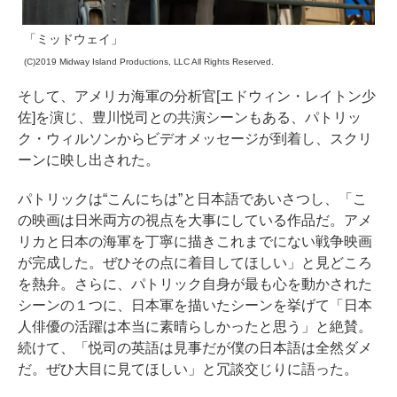
「ミッドウェイ」
(C)2019 Midway Island Productions, LLC All Rights Reserved.
そして、アメリカ海軍の分析官[エドウィン・レイトン少
佐]を演じ、豊川悦司との共演シーンもある、パトリッ
ク・ウィルソンからビデオメッセージが到着し、スクリ
ーンに映し出された。
パトリックは“こんにちは”と日本語であいさつし、「こ
の映画は日米両方の視点を大事にしている作品だ。アメ
リカと日本の海軍を丁寧に描きこれまでにない戦争映画
が完成した。ぜひその点に着目してほしい」と見どころ
を熱弁。さらに、パトリック自身が最も心を動かされた
シーンの１つに、日本軍を描いたシーンを挙げて「日本
人俳優の活躍は本当に素晴らしかったと思う」と絶賛。
続けて、「悦司の英語は見事だが僕の日本語は全然ダメ
だ。ぜひ大目に見てほしい」と冗談交じりに語った。