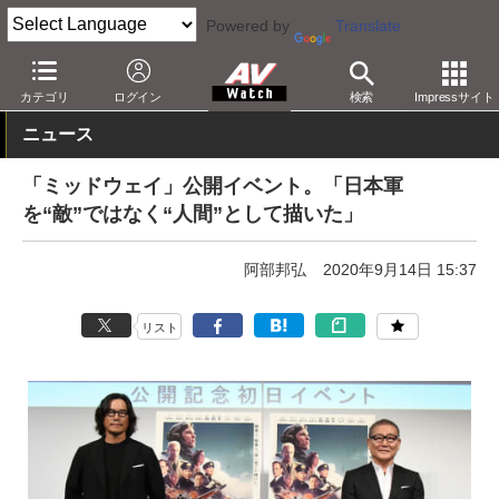
Powered by
Translate
AV Watch
コンテンツ・サービス
映画
映画作品
カテゴリ
ログイン
検索
Impressサイト
ニュース
「ミッドウェイ」公開イベント。「日本軍
を“敵”ではなく“人間”として描いた」
阿部邦弘
2020年9月14日 15:37
リスト