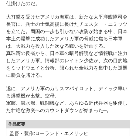
仕掛けたのだ。
大打撃を受けたアメリカ海軍は、新たな太平洋艦隊司令
長官に、兵士の士気高揚に長けたチェスター・ニミッツ
を立てた。両国の一歩も引かない攻防が始まる中、日本
本土の爆撃に成功したアメリカ軍の脅威に焦る日本軍
は、大戦力を投入した次なる戦いを計画する。
真珠湾の反省から、日本軍の暗号解読など情報戦に注力
したアメリカ軍。情報部のレイトン少佐が、次の目的地
をミッドウェイと分析、限られた全戦力を集中した逆襲
に勝負を賭ける。
遂に、アメリカ軍のカリスマパイロット、ディック率い
る爆撃機が出撃。空母、
軍艦、潜水艦、戦闘機など、あらゆる近代兵器を駆使し
た壮絶な激突へのカウントダウンが始まった─。
作品概要
監督・製作:ローランド・エメリッヒ