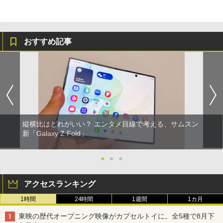
おすすめ記事
縦横比はどれがいい？ エンタメ目線で考える、サムスン
新「Galaxy Z Fold」
●
●
●
アクセスランキング
1時間
24時間
1週間
1カ月
東映の歴代オープニング映像がカプセルトイに。全5種で8月下