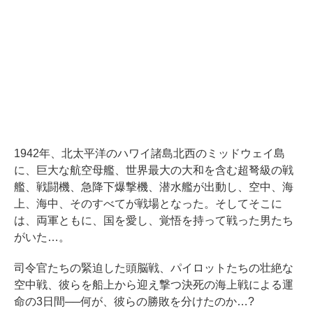
1942年、北太平洋のハワイ諸島北西のミッドウェイ島
に、巨大な航空母艦、世界最大の大和を含む超弩級の戦
艦、戦闘機、急降下爆撃機、潜水艦が出動し、空中、海
上、海中、そのすべてが戦場となった。そしてそこに
は、両軍ともに、国を愛し、覚悟を持って戦った男たち
がいた…。
司令官たちの緊迫した頭脳戦、パイロットたちの壮絶な
空中戦、彼らを船上から迎え撃つ決死の海上戦による運
命の3日間──何が、彼らの勝敗を分けたのか…?