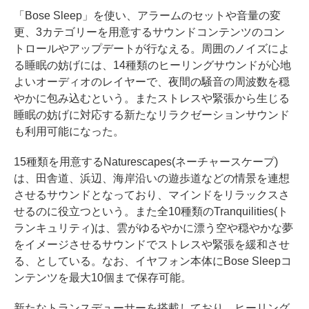
「Bose Sleep」を使い、アラームのセットや音量の変
更、3カテゴリーを用意するサウンドコンテンツのコン
トロールやアップデートが行なえる。周囲のノイズによ
る睡眠の妨げには、14種類のヒーリングサウンドが心地
よいオーディオのレイヤーで、夜間の騒音の周波数を穏
やかに包み込むという。またストレスや緊張から生じる
睡眠の妨げに対応する新たなリラクゼーションサウンド
も利用可能になった。
15種類を用意するNaturescapes(ネーチャースケープ)
は、田舎道、浜辺、海岸沿いの遊歩道などの情景を連想
させるサウンドとなっており、マインドをリラックスさ
せるのに役立つという。また全10種類のTranquilities(ト
ランキュリティ)は、雲がゆるやかに漂う空や穏やかな夢
をイメージさせるサウンドでストレスや緊張を緩和させ
る、としている。なお、イヤフォン本体にBose Sleepコ
ンテンツを最大10個まで保存可能。
新たなトランスデューサーを搭載しており、ヒーリング