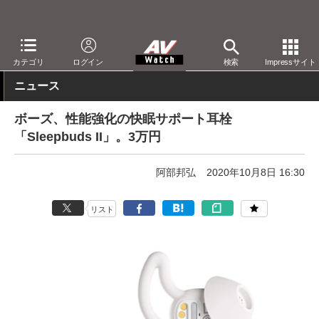
AV Watch
製品
ヘッドフォン
ボーズ
カテゴリ
ログイン
検索
Impressサイト
ニュース
ボーズ、性能強化の快眠サポート耳栓
「Sleepbuds II」。3万円
阿部邦弘
2020年10月8日 16:30
リスト