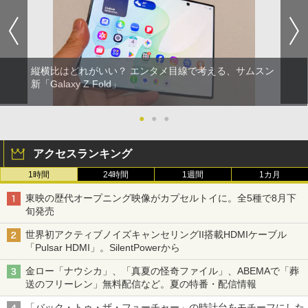
縦横比はどれがいい？ エンタメ目線で考える、サムスン
新「Galaxy Z Fold」
●
●
●
アクセスランキング
1時間
24時間
1週間
1カ月
東映の歴代オープニング映像がカプセルトイに。全5種で8月下
旬発売
世界初アクティブノイズキャンセリングII搭載HDMIケーブル
「Pulsar HDMI」。SilentPowerから
金ロー「ナウシカ」、「真夏の怪奇ファイル」、ABEMAで「葬
送のフリーレン」無料配信など。夏の特番・配信情報
「バック・トゥ・ザ・フューチャー」の時計台をモチーフにした