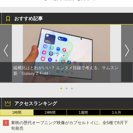
おすすめ記事
縦横比はどれがいい？ エンタメ目線で考える、サムスン
新「Galaxy Z Fold」
●
●
●
アクセスランキング
1時間
24時間
1週間
1カ月
東映の歴代オープニング映像がカプセルトイに。全5種で8月下
旬発売