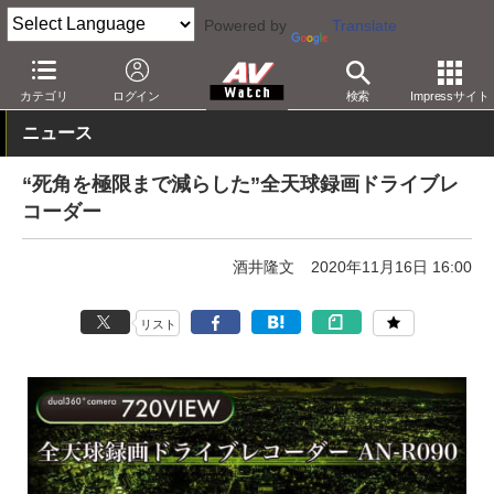
Powered by
Translate
AV Watch
製品
ビデオカメラ
カテゴリ
ログイン
検索
Impressサイト
ニュース
“死角を極限まで減らした”全天球録画ドライブレ
コーダー
酒井隆文
2020年11月16日 16:00
リスト