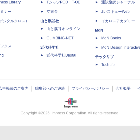
ness Library
TシャツPOD T-OD
通訳翻訳ジャーナル
セミナー
立東舎
JレスキューWeb
 X（デジタルクロス）
山と溪谷社
イカロスアカデミー
山と溪谷オンライン
MdN
CLIMBING-NET
MdN Books
ブックス
近代科学社
MdN Design Interactiv
ing
近代科学社Digital
テックリブ
TechLib
広告掲載のご案内
編集部へのご連絡
プライバシーポリシー
会社概要
Copyright ©
2026
Impress Corporation. All rights reserved.