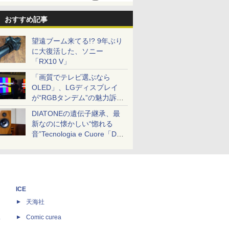
おすすめ記事
望遠ブーム来てる!? 9年ぶり
に大復活した、ソニー
「RX10 V」
「画質でテレビ選ぶなら
OLED」、LGディスプレイ
が“RGBタンデム”の魅力訴
求。液晶とのガチ比較も
DIATONEの遺伝子継承、最
新なのに懐かしい“惚れる
音”Tecnologia e Cuore「DS-
TC52B」を聴く
ICE
天海社
ス
Comic curea