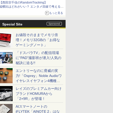
【西田宗千佳のRandomTracking】
縦横比はどれがいい？ エンタメ目線で考える、
サムスン新「Galaxy Z Fold」
もっと見る
Special Site
お値段そのままでメモリ倍
増！メモリ32GBの「お得な
ゲーミングノート」
「ドスパラTV」の配信現場
に“PAD”撮影班が潜入!人気の
秘訣に迫る!!
エントリーなのに脅威の実
力!「Osprey」Noble Audioワ
イヤレスイヤフォン4機種を
一気に聴く
レイズのプレミアムカー向け
ブランドHOMURAから
「2×9R」が登場！
AIスマートノートの
iFLYTEK「AINOTE 2」はな