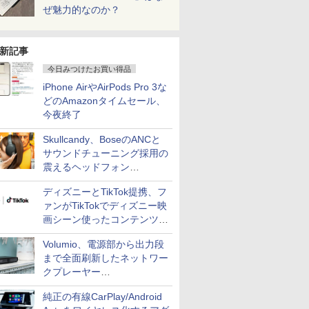
ぜ魅力的なのか？
新記事
今日みつけたお買い得品
iPhone AirやAirPods Pro 3な
どのAmazonタイムセール、
今夜終了
Skullcandy、BoseのANCと
サウンドチューニング採用の
震えるヘッドフォン
「Crusher 1080 ANC」
ディズニーとTikTok提携、フ
ァンがTikTokでディズニー映
画シーン使ったコンテンツ制
作、Disney+にも配信
Volumio、電源部から出力段
まで全面刷新したネットワー
クプレーヤー
「Primo（2026）」
純正の有線CarPlay/Android