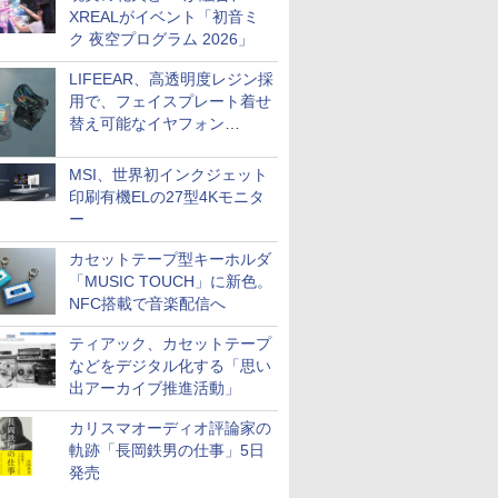
XREALがイベント「初音ミ
ク 夜空プログラム 2026」
LIFEEAR、高透明度レジン採
用で、フェイスプレート着せ
替え可能なイヤフォン
「Nova Shell」
MSI、世界初インクジェット
印刷有機ELの27型4Kモニタ
ー
カセットテープ型キーホルダ
「MUSIC TOUCH」に新色。
NFC搭載で音楽配信へ
ティアック、カセットテープ
などをデジタル化する「思い
出アーカイブ推進活動」
カリスマオーディオ評論家の
軌跡「長岡鉄男の仕事」5日
発売