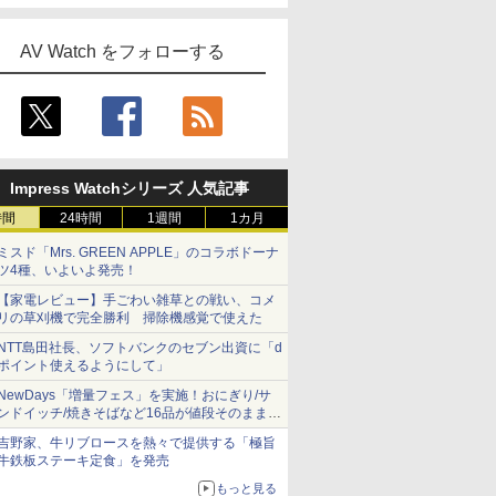
AV Watch をフォローする
Impress Watchシリーズ 人気記事
時間
24時間
1週間
1カ月
ミスド「Mrs. GREEN APPLE」のコラボドーナ
ツ4種、いよいよ発売！
【家電レビュー】手ごわい雑草との戦い、コメ
リの草刈機で完全勝利 掃除機感覚で使えた
NTT島田社長、ソフトバンクのセブン出資に「d
ポイント使えるようにして」
NewDays「増量フェス」を実施！おにぎり/サ
ンドイッチ/焼きそばなど16品が値段そのままで
ボリュームアップ
吉野家、牛リブロースを熱々で提供する「極旨
牛鉄板ステーキ定食」を発売
もっと見る