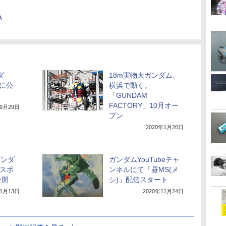
A
ダ
18m実物大ガンダム、
いに公
横浜で動く。
「GUNDAM
FACTORY」10月オー
年9月29日
プン
2020年1月20日
ガンダ
ガンダムYouTubeチャ
”スポ
ンネルにて「昼MS(メ
公開
シ)」配信スタート
11月13日
2020年11月24日