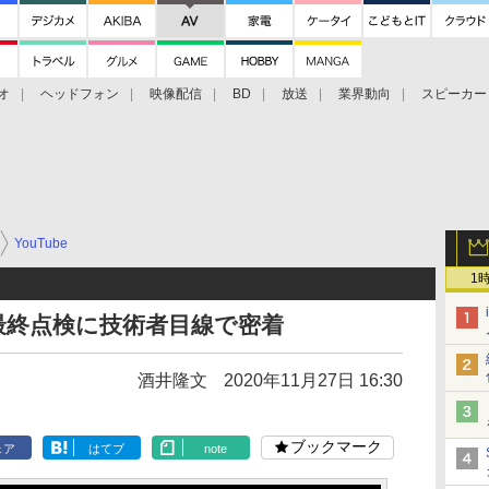
オ
ヘッドフォン
映像配信
BD
放送
業界動向
スピーカー
ェクタ
PS4
BDプレーヤー
映像配信
BD
YouTube
1
最終点検に技術者目線で密着
酒井隆文
2020年11月27日 16:30
ブックマーク
ェア
はてブ
note