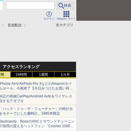
ログイン
Impress サイト
全カテゴリ
音楽配信
アクセスランキング
時間
24時間
1週間
1カ月
iPhone AirやAirPods Pro 3などのAmazonタイ
ムセール、今夜終了【今日みつけたお買い得
品】
純正の有線CarPlay/Android Autoをワイヤレス
化するアダプタ
「バック・トゥ・ザ・フューチャー」の時計台
をモチーフにした腕時計。1985本限定
Skullcandy、BoseのANCとサウンドチューニン
グ採用の震えるヘッドフォン「Crusher 1080
ANC」