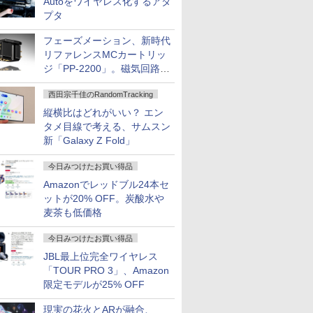
Autoをワイヤレス化するアダ
プタ
フェーズメーション、新時代
リファレンスMCカートリッ
ジ「PP-2200」。磁気回路や
ハウジングを根本から見直し
西田宗千佳のRandomTracking
縦横比はどれがいい？ エン
タメ目線で考える、サムスン
新「Galaxy Z Fold」
今日みつけたお買い得品
Amazonでレッドブル24本セ
ットが20% OFF。炭酸水や
麦茶も低価格
今日みつけたお買い得品
JBL最上位完全ワイヤレス
「TOUR PRO 3」、Amazon
限定モデルが25% OFF
現実の花火とARが融合、