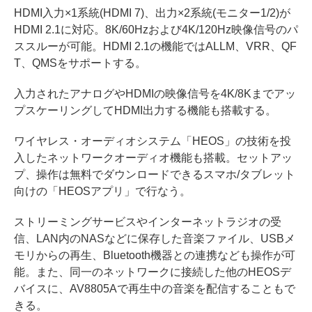
HDMI入力×1系統(HDMI 7)、出力×2系統(モニター1/2)が
HDMI 2.1に対応。8K/60Hzおよび4K/120Hz映像信号のパ
ススルーが可能。HDMI 2.1の機能ではALLM、VRR、QF
T、QMSをサポートする。
入力されたアナログやHDMIの映像信号を4K/8Kまでアッ
プスケーリングしてHDMI出力する機能も搭載する。
ワイヤレス・オーディオシステム「HEOS」の技術を投
入したネットワークオーディオ機能も搭載。セットアッ
プ、操作は無料でダウンロードできるスマホ/タブレット
向けの「HEOSアプリ」で行なう。
ストリーミングサービスやインターネットラジオの受
信、LAN内のNASなどに保存した音楽ファイル、USBメ
モリからの再生、Bluetooth機器との連携なども操作が可
能。また、同一のネットワークに接続した他のHEOSデ
バイスに、AV8805Aで再生中の音楽を配信することもで
きる。