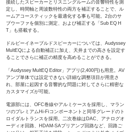
接続したスピーカーとリスニングルームの音響特性を測
定し、時間軸と周波数特性の両方を補正することで、ル
ームアコースティックを最適化する事も可能。2台のサ
ブウーファを個別に測定、および補正する「Sub EQ H
T」も搭載する。
ドルビーイネーブルドスピーカーについては、Audyssey
MultEQによる自動補正に加え、天井までの高さを設定す
ることでさらに補正の精度を高めることができる。
「Audyssey MultEQ Editor」アプリ(2,400円)も用意。AV
アンプ単体では設定できない詳細な調整項目が用意さ
れ、部屋に起因する音響的な問題に対してさらに精密な
カスタマイズが可能。
電源部には、OFC巻線やアルミケースを採用し、マラン
ツのプレミアムHi-Fiコンポーネントと同等グレードのト
ロイダルトランスを採用。二次巻線はDAC、アナログオ
ーディオ回路、HDAM-SAプリアンプ回路など、回路ご