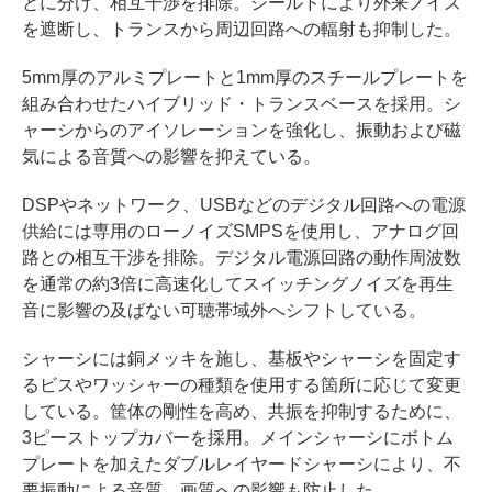
とに分け、相互干渉を排除。シールドにより外来ノイズ
を遮断し、トランスから周辺回路への輻射も抑制した。
5mm厚のアルミプレートと1mm厚のスチールプレートを
組み合わせたハイブリッド・トランスベースを採用。シ
ャーシからのアイソレーションを強化し、振動および磁
気による音質への影響を抑えている。
DSPやネットワーク、USBなどのデジタル回路への電源
供給には専用のローノイズSMPSを使用し、アナログ回
路との相互干渉を排除。デジタル電源回路の動作周波数
を通常の約3倍に高速化してスイッチングノイズを再生
音に影響の及ばない可聴帯域外へシフトしている。
シャーシには銅メッキを施し、基板やシャーシを固定す
るビスやワッシャーの種類を使用する箇所に応じて変更
している。筐体の剛性を高め、共振を抑制するために、
3ピーストップカバーを採用。メインシャーシにボトム
プレートを加えたダブルレイヤードシャーシにより、不
要振動による音質、画質への影響も防止した。