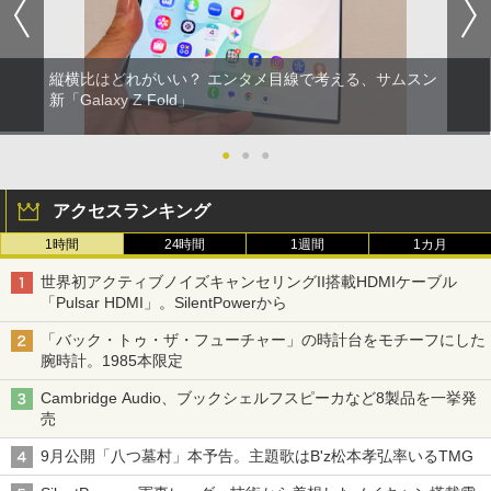
縦横比はどれがいい？ エンタメ目線で考える、サムスン
新「Galaxy Z Fold」
●
●
●
アクセスランキング
1時間
24時間
1週間
1カ月
世界初アクティブノイズキャンセリングII搭載HDMIケーブル
「Pulsar HDMI」。SilentPowerから
「バック・トゥ・ザ・フューチャー」の時計台をモチーフにした
腕時計。1985本限定
Cambridge Audio、ブックシェルフスピーカなど8製品を一挙発
売
9月公開「八つ墓村」本予告。主題歌はB'z松本孝弘率いるTMG