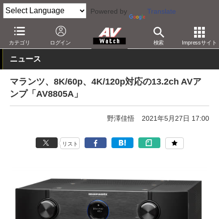
Powered by
Translate
AV Watch
製品
AVアンプ
マランツ
カテゴリ
ログイン
検索
Impressサイト
ニュース
マランツ、8K/60p、4K/120p対応の13.2ch AVア
ンプ「AV8805A」
野澤佳悟
2021年5月27日 17:00
リスト