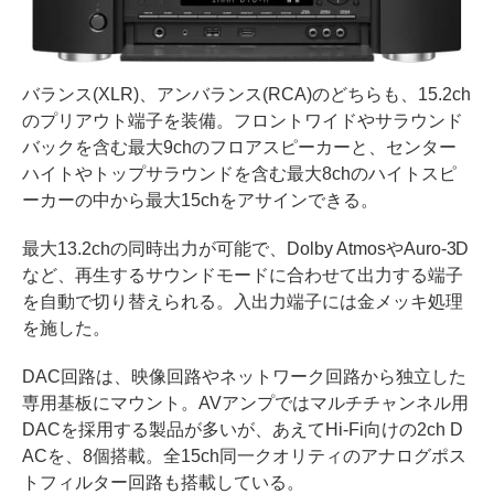
バランス(XLR)、アンバランス(RCA)のどちらも、15.2ch
のプリアウト端子を装備。フロントワイドやサラウンド
バックを含む最大9chのフロアスピーカーと、センター
ハイトやトップサラウンドを含む最大8chのハイトスピ
ーカーの中から最大15chをアサインできる。
最大13.2chの同時出力が可能で、Dolby AtmosやAuro-3D
など、再生するサウンドモードに合わせて出力する端子
を自動で切り替えられる。入出力端子には金メッキ処理
を施した。
DAC回路は、映像回路やネットワーク回路から独立した
専用基板にマウント。AVアンプではマルチチャンネル用
DACを採用する製品が多いが、あえてHi-Fi向けの2ch D
ACを、8個搭載。全15ch同一クオリティのアナログポス
トフィルター回路も搭載している。