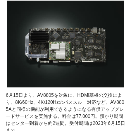
6月15日より、AV8805を対象に、HDMI基板の交換によ
り、8K/60Hz、4K/120Hzのパススルー対応など、AV880
5Aと同様の機能が利用できるようになる有償アップグレ
ードサービスを実施する。料金は77,000円。預かり期間
はセンター到着から約2週間。受付期間は2023年6月15日
まで。