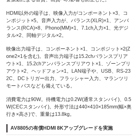
HDMI以外の端子は、映像入力がコンポーネント×3、コ
ンポジット×5。音声入力が、バランス(XLR)×1、アンバ
ランス(RCA)×8、Phono(MM)×1、7.1ch入力×1、光デジ
タル×2、同軸デジタル×2。
映像出力端子は、コンポーネント×1、コンポジット×2(Z
one2×1を含む)。音声出力端子は15.2chバランスプリア
ウト×1、15.2chアンバランスプリアウト×1、ゾーンプリ
アウト×2、ヘッドフォン×1。LAN端子や、USB、RS-23
2C、DCトリガー出力、フラッシャー入力、マランツリ
モートバスなども備えている。
消費電力は90W。待機電力は0.2W(通常スタンバイ)、0.5
W(CECスタンバイ)。外形寸法は440×410×185mm(幅×奥
行き×高さ)で、重量は13.8kg。
AV8805の有償HDMI 8Kアップグレードを実施