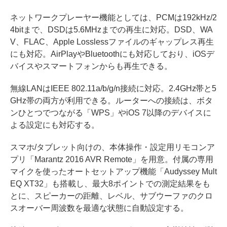
ネットワークプレーヤー機能としては、PCMは192kHz/2
4bitまで、DSDは5.6MHzまでの再生に対応。DSD、WA
V、FLAC、Apple Losslessファイルのギャップレス再生
にも対応。AirPlayやBluetoothにも対応しており、iOSデ
バイスやスマートフォンからも再生できる。
無線LANはIEEE 802.11a/b/g/n接続に対応。2.4GHz帯と5
GHz帯の両方が利用できる。ルーターへの接続は、ボタ
ンひとつでつながる「WPS」やiOS 7以降のデバイスに
よる設定にも対応する。
スマホ/タブレット向けの、本体操作・設定用リモコンア
プリ「Marantz 2016 AVR Remote」を用意。付属の専用
マイクを使ったオートセットアップ機能「Audyssey Mult
EQ XT32」も搭載し、最大8ポイントでの測定結果をも
とに、スピーカーの距離、レベル、サブウーファのクロ
スオーバー周波数を最適な状態に自動設定する。