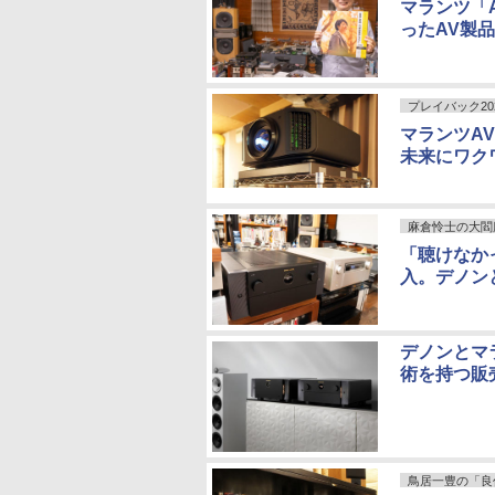
マランツ「A
ったAV製品
プレイバック20
マランツA
未来にワクワ
麻倉怜士の大閻
「聴けなか
入。デノン
デノンとマ
術を持つ販
鳥居一豊の「良