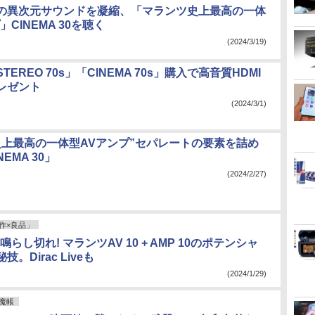
の異次元サウンドを凝縮、「マランツ史上最高の一体
」CINEMA 30を聴く
(2024/3/19)
EREO 70s」「CINEMA 70s」購入で高音質HDMI
レゼント
(2024/3/1)
史上最高の一体型AVアンプ”セパレートの要素を詰め
EMA 30」
(2024/2/27)
作×良品」
らし切れ! マランツAV 10 + AMP 10のポテンシャ
。Dirac Liveも
(2024/1/29)
魔帳