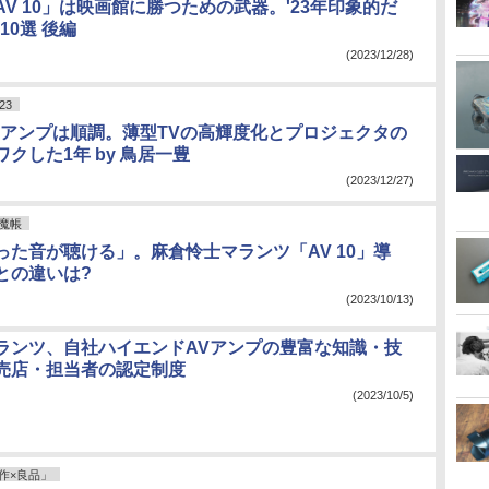
V 10」は映画館に勝つための武器。'23年印象的だ
10選 後編
(2023/12/28)
23
Vアンプは順調。薄型TVの高輝度化とプロジェクタの
クした1年 by 鳥居一豊
(2023/12/27)
魔帳
った音が聴ける」。麻倉怜士マランツ「AV 10」導
との違いは?
(2023/10/13)
ランツ、自社ハイエンドAVアンプの豊富な知識・技
売店・担当者の認定制度
(2023/10/5)
作×良品」