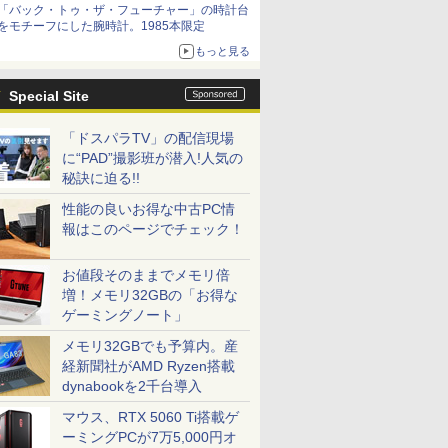
「バック・トゥ・ザ・フューチャー」の時計台
をモチーフにした腕時計。1985本限定
もっと見る
Special Site
「ドスパラTV」の配信現場
に“PAD”撮影班が潜入!人気の
秘訣に迫る!!
性能の良いお得な中古PC情
報はこのページでチェック！
お値段そのままでメモリ倍
増！メモリ32GBの「お得な
ゲーミングノート」
メモリ32GBでも予算内。産
経新聞社がAMD Ryzen搭載
dynabookを2千台導入
マウス、RTX 5060 Ti搭載ゲ
ーミングPCが7万5,000円オ