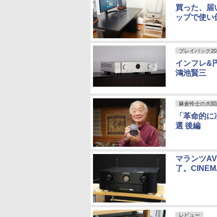
買った、届い
ップで使い
プレイバック20
インフレ&円
鴻池賢三
麻倉怜士の大閻
「革命的に凄
選 後編
マランツAV
了。CINE
レビュー