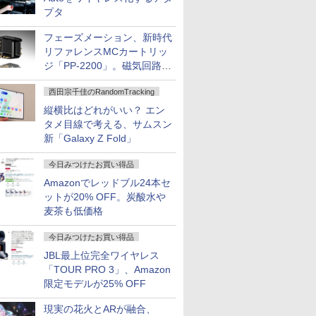
プタ
フェーズメーション、新時代
リファレンスMCカートリッ
ジ「PP-2200」。磁気回路や
ハウジングを根本から見直し
西田宗千佳のRandomTracking
縦横比はどれがいい？ エン
タメ目線で考える、サムスン
新「Galaxy Z Fold」
今日みつけたお買い得品
Amazonでレッドブル24本セ
ットが20% OFF。炭酸水や
麦茶も低価格
今日みつけたお買い得品
JBL最上位完全ワイヤレス
「TOUR PRO 3」、Amazon
限定モデルが25% OFF
現実の花火とARが融合、