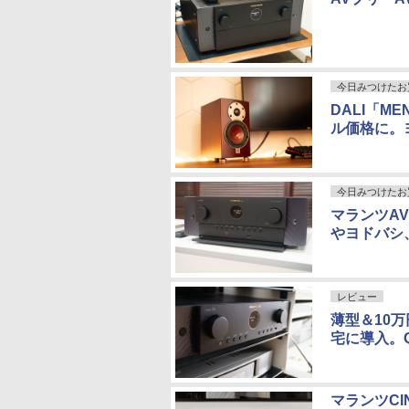
今日みつけたお
DALI「M
ル価格に。
今日みつけたお
マランツAV
やヨドバシ
レビュー
薄型＆10万
宅に導入。Qo
マランツCI