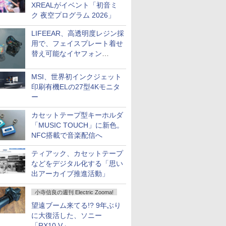
XREALがイベント「初音ミ
ク 夜空プログラム 2026」
LIFEEAR、高透明度レジン採
用で、フェイスプレート着せ
替え可能なイヤフォン
「Nova Shell」
MSI、世界初インクジェット
印刷有機ELの27型4Kモニタ
ー
カセットテープ型キーホルダ
「MUSIC TOUCH」に新色。
NFC搭載で音楽配信へ
ティアック、カセットテープ
などをデジタル化する「思い
出アーカイブ推進活動」
小寺信良の週刊 Electric Zooma!
望遠ブーム来てる!? 9年ぶり
に大復活した、ソニー
「RX10 V」