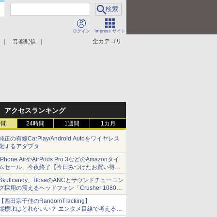
ログイン
Impress サイト
全カテゴリ
音楽配信
アクセスランキング
時間
24時間
1週間
1カ月
純正の有線CarPlay/Android Autoをワイヤレス
化するアダプタ
iPhone AirやAirPods Pro 3などのAmazonタイ
ムセール、今夜終了【今日みつけたお買い得
品】
Skullcandy、BoseのANCとサウンドチューニン
グ採用の震えるヘッドフォン「Crusher 1080
ANC」
【西田宗千佳のRandomTracking】
縦横比はどれがいい？ エンタメ目線で考える、
サムスン新「Galaxy Z Fold」