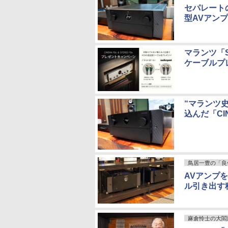
セパレート
型AVアンプ
マランツ「ST
ケーブルプ
“マランツ
込んだ「CIN
鳥居一豊の「良
AVアンプを鳴
ル引き出す秘技
麻倉怜士の大閻