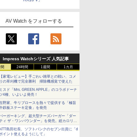
AV Watch をフォローする
Impress Watchシリーズ 人気記事
時間
24時間
1週間
1カ月
【家電レビュー】手ごわい雑草との戦い、コメ
リの草刈機で完全勝利 掃除機感覚で使えた
ミスド「Mrs. GREEN APPLE」のコラボドーナ
ツ4種、いよいよ発売！
吉野家、牛リブロースを熱々で提供する「極旨
牛鉄板ステーキ定食」を発売
バーガーキング、超大型チーズバーガー「ダー
ティ ザ・ワンパウンダー」を発売。総カロリー
約1656kcal、総重量約527g！
NTT島田社長、ソフトバンクのセブン出資に「d
ポイント使えるようにして」