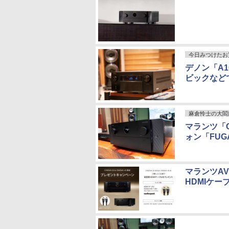
今日みつけたお
デノン「A1
ビックなど
麻倉怜士の大閻
マランツ「C
ォン「FUG
マランツAV
HDMIケー