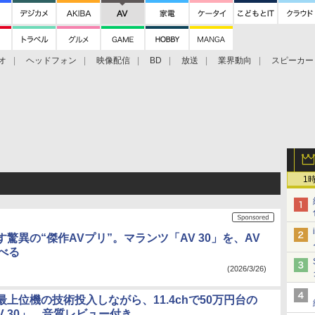
オ
ヘッドフォン
映像配信
BD
放送
業界動向
スピーカー
ェクタ
PS4
BDプレーヤー
映像配信
BD
1
驚異の“傑作AVプリ”。マランツ「AV 30」を、AV
べる
(2026/3/26)
上位機の技術投入しながら、11.4chで50万円台の
V 30」。音質レビュー付き