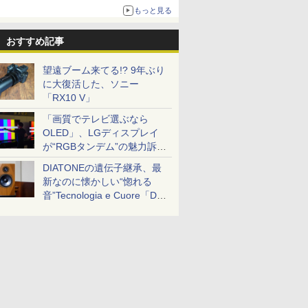
もっと見る
おすすめ記事
望遠ブーム来てる!? 9年ぶり
に大復活した、ソニー
「RX10 V」
「画質でテレビ選ぶなら
OLED」、LGディスプレイ
が“RGBタンデム”の魅力訴
求。液晶とのガチ比較も
DIATONEの遺伝子継承、最
新なのに懐かしい“惚れる
音”Tecnologia e Cuore「DS-
TC52B」を聴く