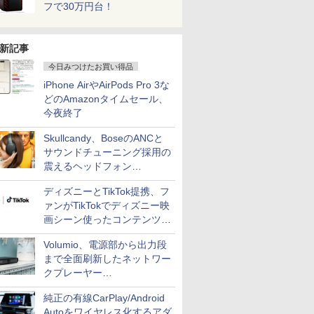
フで30万円台！
新記事
今日みつけたお買い得品
iPhone AirやAirPods Pro 3な
どのAmazonタイムセール、
今夜終了
Skullcandy、BoseのANCと
サウンドチューニング採用の
震えるヘッドフォン
「Crusher 1080 ANC」
ディズニーとTikTok提携、フ
ァンがTikTokでディズニー映
画シーン使ったコンテンツ制
作、Disney+にも配信
Volumio、電源部から出力段
まで全面刷新したネットワー
クプレーヤー
「Primo（2026）」
純正の有線CarPlay/Android
Autoをワイヤレス化するアダ