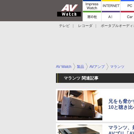
テレビ
レコーダ
ポータブルオーディ
スマートスピーカー
デジカメ
プロジ
AV Watch
製品
AVアンプ
マランツ
マランツ 関連記事
兄をも脅かす
10と聴き比
マランツ、最
AVプリ「A