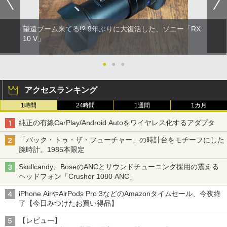
望遠ブーム来てる!? 9年ぶりに大復活した、ソニー「RX
10 V」
●
●
●
アクセスランキング
1時間
24時間
1週間
1カ月
純正の有線CarPlay/Android Autoをワイヤレス化するアダプタ
「バック・トゥ・ザ・フューチャー」の時計台をモチーフにした
腕時計。1985本限定
Skullcandy、BoseのANCとサウンドチューニング採用の震える
ヘッドフォン「Crusher 1080 ANC」
iPhone AirやAirPods Pro 3などのAmazonタイムセール、今夜終
了【今日みつけたお買い得品】
【レビュー】