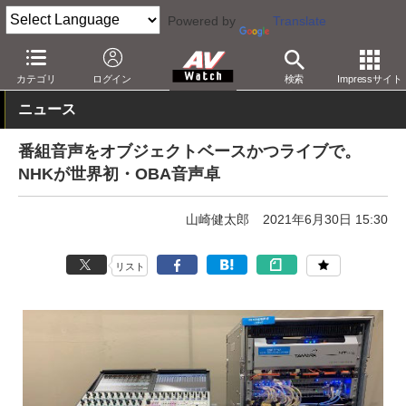
Powered by
Translate
AV Watch
動向
技術・デバイス
音響技術
カテゴリ
ログイン
検索
Impressサイト
ニュース
番組音声をオブジェクトベースかつライブで。
NHKが世界初・OBA音声卓
山崎健太郎
2021年6月30日 15:30
リスト