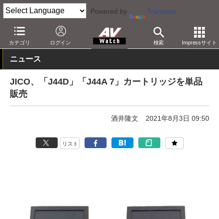
Powered by
Translate
AV Watch
製品
レコードプレーヤー
カートリッジ
カテゴリ
ログイン
検索
Impressサイト
ニュース
JICO、「J44D」「J44A 7」カートリッジを単品
販売
酒井隆文
2021年8月3日 09:50
リスト