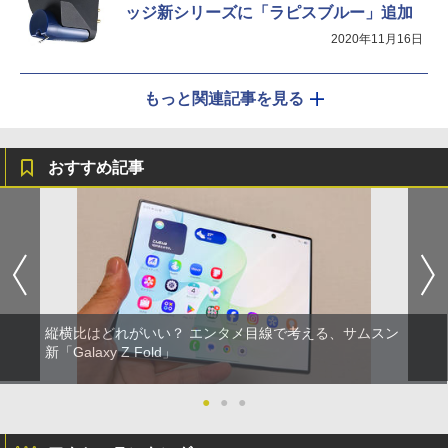
ッジ新シリーズに「ラピスブルー」追加
2020年11月16日
もっと関連記事を見る
おすすめ記事
縦横比はどれがいい？ エンタメ目線で考える、サムスン
新「Galaxy Z Fold」
●
●
●