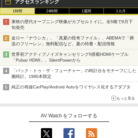
アクセスランキング
1時間
24時間
1週間
1カ月
東映の歴代オープニング映像がカプセルトイに。全5種で8月下
旬発売
金ロー「ナウシカ」、「真夏の怪奇ファイル」、ABEMAで「葬
送のフリーレン」無料配信など。夏の特番・配信情報
世界初アクティブノイズキャンセリングII搭載HDMIケーブル
「Pulsar HDMI」。SilentPowerから
「バック・トゥ・ザ・フューチャー」の時計台をモチーフにした
腕時計。1985本限定
純正の有線CarPlay/Android Autoをワイヤレス化するアダプタ
もっと見る
AV Watch をフォローする