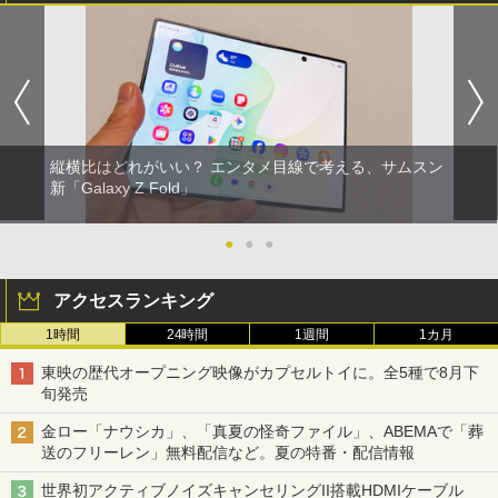
縦横比はどれがいい？ エンタメ目線で考える、サムスン
新「Galaxy Z Fold」
●
●
●
アクセスランキング
1時間
24時間
1週間
1カ月
東映の歴代オープニング映像がカプセルトイに。全5種で8月下
旬発売
金ロー「ナウシカ」、「真夏の怪奇ファイル」、ABEMAで「葬
送のフリーレン」無料配信など。夏の特番・配信情報
世界初アクティブノイズキャンセリングII搭載HDMIケーブル