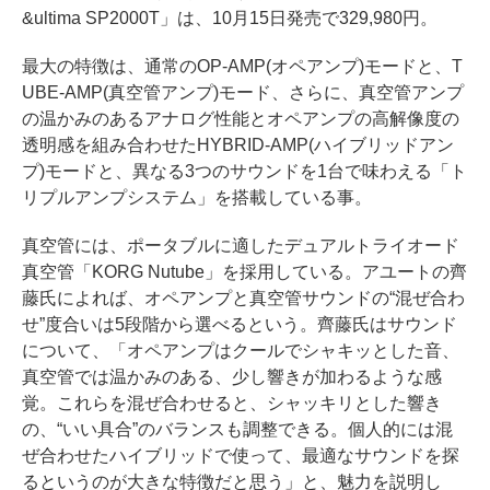
&ultima SP2000T」は、10月15日発売で329,980円。
最大の特徴は、通常のOP-AMP(オペアンプ)モードと、T
UBE-AMP(真空管アンプ)モード、さらに、真空管アンプ
の温かみのあるアナログ性能とオペアンプの高解像度の
透明感を組み合わせたHYBRID-AMP(ハイブリッドアン
プ)モードと、異なる3つのサウンドを1台で味わえる「ト
リプルアンプシステム」を搭載している事。
真空管には、ポータブルに適したデュアルトライオード
真空管「KORG Nutube」を採用している。アユートの齊
藤氏によれば、オペアンプと真空管サウンドの“混ぜ合わ
せ”度合いは5段階から選べるという。齊藤氏はサウンド
について、「オペアンプはクールでシャキッとした音、
真空管では温かみのある、少し響きが加わるような感
覚。これらを混ぜ合わせると、シャッキリとした響き
の、“いい具合”のバランスも調整できる。個人的には混
ぜ合わせたハイブリッドで使って、最適なサウンドを探
るというのが大きな特徴だと思う」と、魅力を説明し