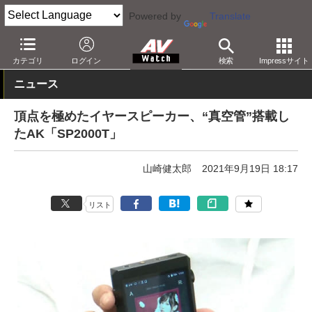
Powered by
Translate
AV Watch
イベント
ヘッドフォン祭
カテゴリ
ログイン
検索
Impressサイト
ニュース
頂点を極めたイヤースピーカー、“真空管”搭載し
たAK「SP2000T」
山崎健太郎
2021年9月19日 18:17
リスト