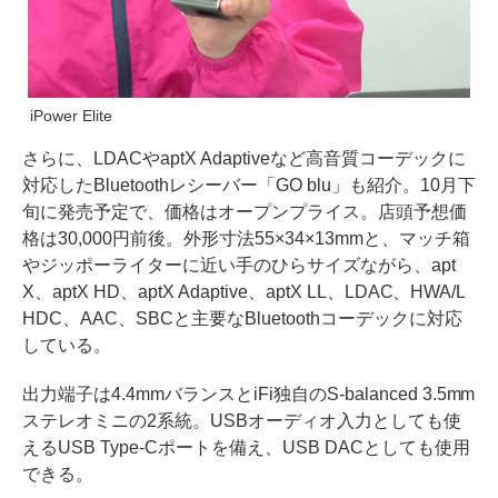
iPower Elite
さらに、LDACやaptX Adaptiveなど高音質コーデックに
対応したBluetoothレシーバー「GO blu」も紹介。10月下
旬に発売予定で、価格はオープンプライス。店頭予想価
格は30,000円前後。外形寸法55×34×13mmと、マッチ箱
やジッポーライターに近い手のひらサイズながら、apt
X、aptX HD、aptX Adaptive、aptX LL、LDAC、HWA/L
HDC、AAC、SBCと主要なBluetoothコーデックに対応
している。
出力端子は4.4mmバランスとiFi独自のS-balanced 3.5mm
ステレオミニの2系統。USBオーディオ入力としても使
えるUSB Type-Cポートを備え、USB DACとしても使用
できる。