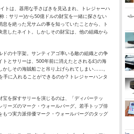
ネイトは、器用な手さばきを見込まれ、トレジャーハ
称：サリー)から50億ドルの財宝を一緒に探さない
消息を絶った兄サムの事を知っていたことから、ト
決意したネイト。しかしその財宝は、他の組織から
ルドの十字架。サンティアゴ率いる敵の組織との争
イトとサリーは、500年前に消えたとされる幻の海
しかしその海賊船ごと吊り上げられてしまい……。
を手に入れることができるのか? トレジャーハンタ
財宝を探すサリーを演じるのは、「ディパーテッ
シリーズのマーク・ウォールバーグ。若手トップ俳
をもつ実力派俳優マーク・ウォールバーグのタッグ