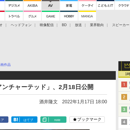
オ
ヘッドフォン
映像配信
BD
放送
業界動向
スピーカー
ェクタ
PS4
BDプレーヤー
映像配信
BD
映画作品
1
ンチャーテッド」、2月18日公開
酒井隆文
2022年1月17日 18:00
ブックマーク
ェア
はてブ
note