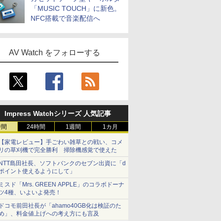
「MUSIC TOUCH」に新色。
NFC搭載で音楽配信へ
AV Watch をフォローする
Impress Watchシリーズ 人気記事
時間
24時間
1週間
1カ月
【家電レビュー】手ごわい雑草との戦い、コメ
リの草刈機で完全勝利 掃除機感覚で使えた
NTT島田社長、ソフトバンクのセブン出資に「d
ポイント使えるようにして」
ミスド「Mrs. GREEN APPLE」のコラボドーナ
ツ4種、いよいよ発売！
ドコモ前田社長が「ahamo40GB化は検証のた
め」、料金値上げへの考え方にも言及