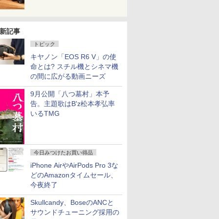
新記事
トピック
キヤノン「EOS R6 V」の使
命とは? スチル機とシネマ機
の間に広がる動画ニーズ
9月公開「八つ墓村」本予
告。主題歌はB'z松本孝弘率
いるTMG
今日みつけたお買い得品
iPhone AirやAirPods Pro 3な
どのAmazonタイムセール、
今夜終了
Skullcandy、BoseのANCと
サウンドチューニング採用の