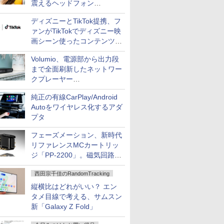
震えるヘッドフォン
「Crusher 1080 ANC」
ディズニーとTikTok提携、フ
ァンがTikTokでディズニー映
画シーン使ったコンテンツ制
作、Disney+にも配信
Volumio、電源部から出力段
まで全面刷新したネットワー
クプレーヤー
「Primo（2026）」
純正の有線CarPlay/Android
Autoをワイヤレス化するアダ
プタ
フェーズメーション、新時代
リファレンスMCカートリッ
ジ「PP-2200」。磁気回路や
ハウジングを根本から見直し
西田宗千佳のRandomTracking
縦横比はどれがいい？ エン
タメ目線で考える、サムスン
新「Galaxy Z Fold」