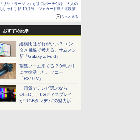
「リサ・ラーソン」がま口ポーチ付録、大人の
おしゃれ手帖 10月号。ジャカード織の北欧猫デ
ザイン
もっと見る
おすすめ記事
縦横比はどれがいい？ エン
タメ目線で考える、サムスン
新「Galaxy Z Fold」
望遠ブーム来てる!? 9年ぶり
に大復活した、ソニー
「RX10 V」
「画質でテレビ選ぶなら
OLED」、LGディスプレイ
が“RGBタンデム”の魅力訴
求。液晶とのガチ比較も