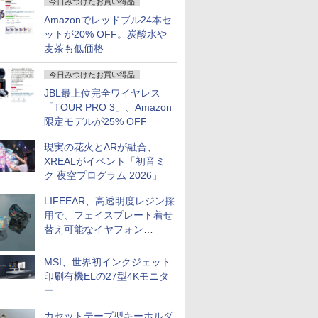
今日みつけたお買い得品
Amazonでレッドブル24本セ
ットが20% OFF。炭酸水や
麦茶も低価格
今日みつけたお買い得品
JBL最上位完全ワイヤレス
「TOUR PRO 3」、Amazon
限定モデルが25% OFF
現実の花火とARが融合、
XREALがイベント「初音ミ
ク 夜空プログラム 2026」
LIFEEAR、高透明度レジン採
用で、フェイスプレート着せ
替え可能なイヤフォン
「Nova Shell」
MSI、世界初インクジェット
印刷有機ELの27型4Kモニタ
ー
カセットテープ型キーホルダ