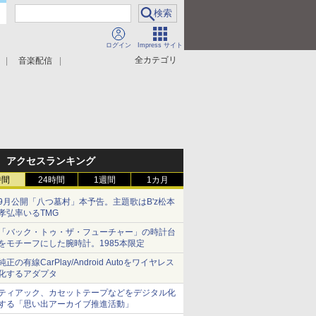
ログイン
Impress サイト
全カテゴリ
音楽配信
アクセスランキング
時間
24時間
1週間
1カ月
9月公開「八つ墓村」本予告。主題歌はB'z松本
孝弘率いるTMG
「バック・トゥ・ザ・フューチャー」の時計台
をモチーフにした腕時計。1985本限定
純正の有線CarPlay/Android Autoをワイヤレス
化するアダプタ
ティアック、カセットテープなどをデジタル化
する「思い出アーカイブ推進活動」