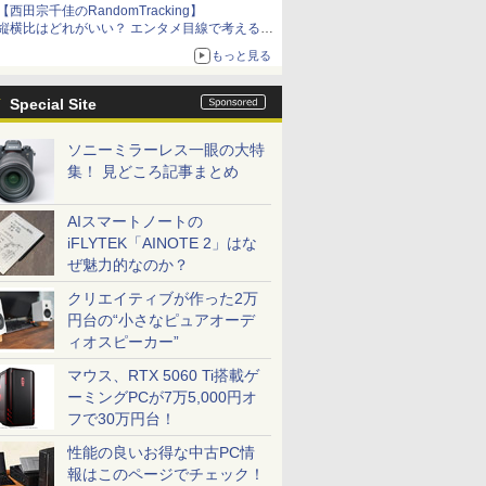
【西田宗千佳のRandomTracking】
縦横比はどれがいい？ エンタメ目線で考える、
サムスン新「Galaxy Z Fold」
もっと見る
Special Site
ソニーミラーレス一眼の大特
集！ 見どころ記事まとめ
AIスマートノートの
iFLYTEK「AINOTE 2」はな
ぜ魅力的なのか？
クリエイティブが作った2万
円台の“小さなピュアオーデ
ィオスピーカー”
マウス、RTX 5060 Ti搭載ゲ
ーミングPCが7万5,000円オ
フで30万円台！
性能の良いお得な中古PC情
報はこのページでチェック！