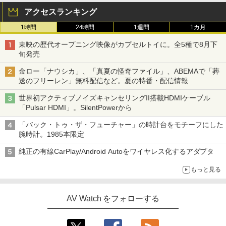
アクセスランキング
1時間
24時間
1週間
1カ月
東映の歴代オープニング映像がカプセルトイに。全5種で8月下
旬発売
金ロー「ナウシカ」、「真夏の怪奇ファイル」、ABEMAで「葬
送のフリーレン」無料配信など。夏の特番・配信情報
世界初アクティブノイズキャンセリングII搭載HDMIケーブル
「Pulsar HDMI」。SilentPowerから
「バック・トゥ・ザ・フューチャー」の時計台をモチーフにした
腕時計。1985本限定
純正の有線CarPlay/Android Autoをワイヤレス化するアダプタ
もっと見る
AV Watch をフォローする