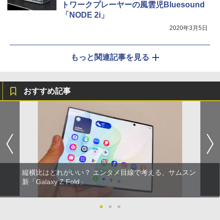
トワークプレーヤーの風雲児Bluesound
「NODE 2i」
2020年3月5日
もっと関連記事を見る
おすすめ記事
縦横比はどれがいい？ エンタメ目線で考える、サムスン
新「Galaxy Z Fold」
●
●
●