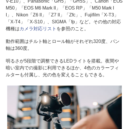
V-E10」、Panasonic「GH5」「GH5S」、Canon「EOS
M50」「EOS M6 Mark II」「EOS RP」「M50 Mark I
I」、Nikon「Z6 II」「Z7 II」「Zfc」、Fujifilm「X-T3」
「X-T4」「X-S10」、SIGMA「fp」など。その他の対応
機種は
カメラ対応リスト
を参照のこと。
動作範囲はチルト軸とロール軸がそれぞれ320度、パン
軸は360度。
明るさが5段階で調整できるLEDライトを搭載。夜間や
暗い室内での撮影に利用できるほか、4色のカラーフィ
ルターも付属し、光の色を変えることもできる。