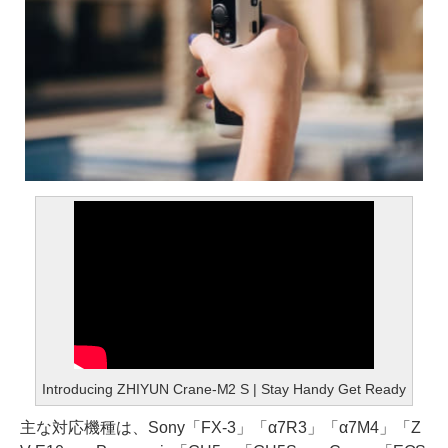
Introducing ZHIYUN Crane-M2 S | Stay Handy Get Ready
主な対応機種は、Sony「FX-3」「α7R3」「α7M4」「Z