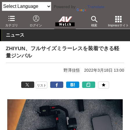
Powered by
Translate
AV Watch
製品
映像制作
カテゴリ
ログイン
検索
Impressサイト
ニュース
ZHIYUN、フルサイズミラーレスを装着できる軽
量ジンバル
野澤佳悟
2022年3月18日 13:00
リスト