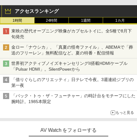
アクセスランキング
1時間
24時間
1週間
1カ月
東映の歴代オープニング映像がカプセルトイに。全5種で8月下
旬発売
金ロー「ナウシカ」、「真夏の怪奇ファイル」、ABEMAで「葬
送のフリーレン」無料配信など。夏の特番・配信情報
世界初アクティブノイズキャンセリングII搭載HDMIケーブル
「Pulsar HDMI」。SilentPowerから
「借りぐらしのアリエッティ」日テレで今夜。3週連続ジブリの
第一夜
「バック・トゥ・ザ・フューチャー」の時計台をモチーフにした
腕時計。1985本限定
もっと見る
AV Watch をフォローする