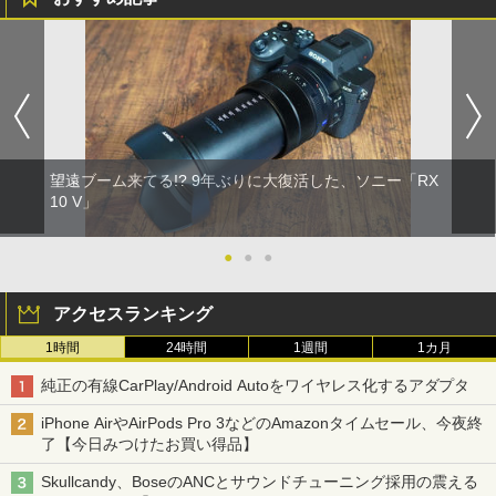
望遠ブーム来てる!? 9年ぶりに大復活した、ソニー「RX
10 V」
●
●
●
アクセスランキング
1時間
24時間
1週間
1カ月
純正の有線CarPlay/Android Autoをワイヤレス化するアダプタ
iPhone AirやAirPods Pro 3などのAmazonタイムセール、今夜終
了【今日みつけたお買い得品】
Skullcandy、BoseのANCとサウンドチューニング採用の震える