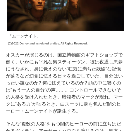
「ムーンナイト」
(C)2022 Disney and its related entities. All Rights Reserved.
オスカーが演じるのは、国立博物館のギフトショップで
働く、いかにも平凡な男スティーヴン。彼は夜通し悪夢
にうなされ、身に覚えのない“狂気に満ちた残酷”な記憶
が蘇るなど幻覚に怯える日々を過ごしていた。自分はい
ったい誰なのか? 何に怯えているのか? 頭の中に響くの
は“もう一人の自分”の声……。コントロールできないそ
の人格を受け入れたとき、暗殺者のマークが現れ、マー
クに“ある力”が宿るとき、白スーツに身を包んだ闇のヒ
ーロー・ムーンナイトが誕生する。
そんな“複数の人格”をもつ闇のヒーローの前に立ちはだ
かるヴィラン、アーサー・ハロウを演じるのは、脚本・