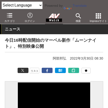
Powered by
Translate
AV Watch
コンテンツ・サービス
映像配信
Disney+
カテゴリ
ログイン
検索
Impressサイト
ニュース
今日16時配信開始のマーベル新作「ムーンナイ
ト」、特別映像公開
阿部邦弘
2022年3月30日 08:30
リスト