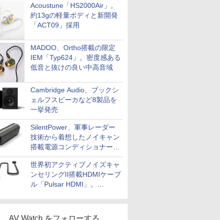
Acoustune「HS2000Air」。
約13gの軽量ボディと新開発
「ACT09」採用
MADOO、Ortho搭載の限定
IEM「Typ624」。密度感ある
低音と抜けの良い中高音域
Cambridge Audio、ブックシ
ェルフスピーカなど8製品を
一挙発売
SilentPower、軍事レーダー
技術から着想したノイキャン
搭載電源コンディショナー
「AC iPurifier2」
世界初アクティブノイズキャ
ンセリングII搭載HDMIケーブ
ル「Pulsar HDMI」。
SilentPowerから
AV Watch をフォローする