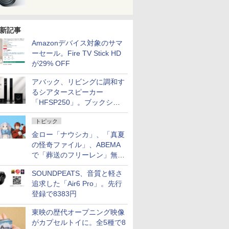
新記事
Amazonデバイス対象のサマ
ーセール。Fire TV Stick HD
が29% OFF
アバック、リビングに調和す
るシアタースピーカー
「HFSP250」。ブックシェ
ルフはペア3万円以下
トピック
金ロー「ナウシカ」、「真夏
の怪奇ファイル」、ABEMA
で「葬送のフリーレン」無料
配信など。夏の特番・配信情
SOUNDPEATS、音質と軽さ
報
追求した「Air6 Pro」。先行
登録で8383円
東映の歴代オープニング映像
がカプセルトイに。全5種で8