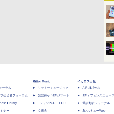
Rittor Music
イカロス出版
dフォーラム
リットーミュージック
AIRLINEweb
ップ担当者フォーラム
楽器探そう!デジマート
Jディフェンスニュー
ness Library
TシャツPOD T-OD
通訳翻訳ジャーナル
セミナー
立東舎
JレスキューWeb