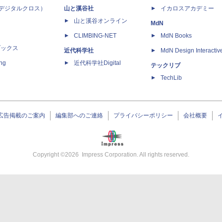
 X（デジタルクロス）
山と溪谷社
イカロスアカデミー
山と溪谷オンライン
MdN
CLIMBING-NET
MdN Books
ブックス
近代科学社
MdN Design Interactiv
ing
近代科学社Digital
テックリブ
TechLib
広告掲載のご案内
編集部へのご連絡
プライバシーポリシー
会社概要
Copyright ©
2026
Impress Corporation. All rights reserved.