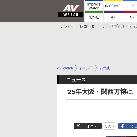
テレビ
レコーダ
ポータブルオーディ
スマートスピーカー
デジカメ
プロジ
AV Watch
イベント
その他
ニュース
'25年大阪・関西万博に
ポスト
リスト
シ