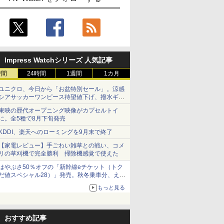
Impress Watchシリーズ 人気記事
時間
24時間
1週間
1カ月
ユニクロ、今日から「お盆特別セール」。涼感
シアサッカーワンピース待望値下げ、撥水ギア
ショーツは1990円に
東映の歴代オープニング映像がカプセルトイ
に。全5種で8月下旬発売
KDDI、楽天へのローミングを9月末で終了
【家電レビュー】手ごわい雑草との戦い、コメ
リの草刈機で完全勝利 掃除機感覚で使えた
はやぶさ50％オフの「新幹線eチケット（トク
だ値スペシャル28）」発売。秋冬乗車分、えき
ねっと限定
もっと見る
おすすめ記事