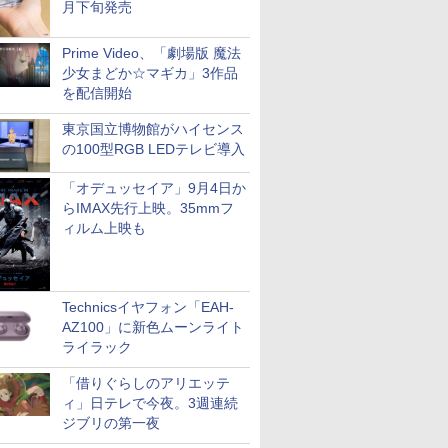
月下旬発売
Prime Video、「劇場版 魔法
少女まどか☆マギカ」3作品
を配信開始
東京国立博物館がハイセンス
の100型RGB LEDテレビ導入
「オデュッセイア」9月4日か
らIMAX先行上映。35mmフ
ィルム上映も
Technicsイヤフォン「EAH-
AZ100」に新色ムーンライト
ライラック
「借りぐらしのアリエッテ
ィ」日テレで今夜。3週連続
ジブリの第一夜