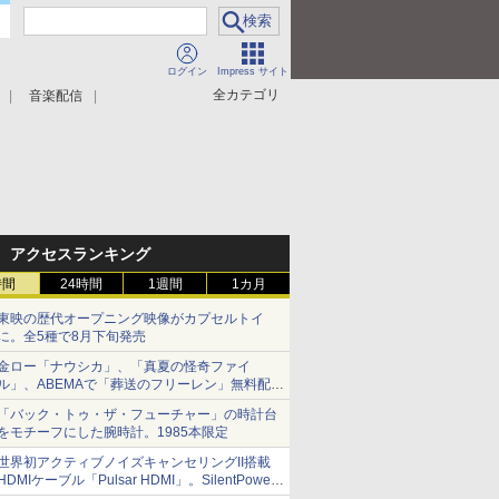
ログイン
Impress サイト
全カテゴリ
音楽配信
アクセスランキング
時間
24時間
1週間
1カ月
東映の歴代オープニング映像がカプセルトイ
に。全5種で8月下旬発売
金ロー「ナウシカ」、「真夏の怪奇ファイ
ル」、ABEMAで「葬送のフリーレン」無料配信
など。夏の特番・配信情報
「バック・トゥ・ザ・フューチャー」の時計台
をモチーフにした腕時計。1985本限定
世界初アクティブノイズキャンセリングII搭載
HDMIケーブル「Pulsar HDMI」。SilentPower
から