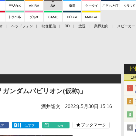
オ
ヘッドフォン
映像配信
BD
放送
業界動向
スピーカー
ェクタ
PS4
BDプレーヤー
映像配信
BD
1
「ガンダムパビリオン(仮称)」
酒井隆文
2022年5月30日 15:16
ブックマーク
ェア
はてブ
note