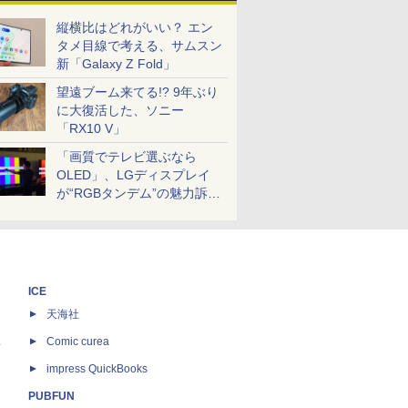
縦横比はどれがいい？ エン
タメ目線で考える、サムスン
新「Galaxy Z Fold」
望遠ブーム来てる!? 9年ぶり
に大復活した、ソニー
「RX10 V」
「画質でテレビ選ぶなら
OLED」、LGディスプレイ
が“RGBタンデム”の魅力訴
求。液晶とのガチ比較も
ICE
天海社
ス
Comic curea
impress QuickBooks
PUBFUN