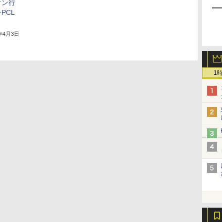
オン行
PCL
5年4月3日
1