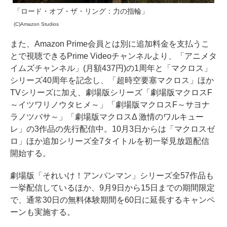
「ロード・オブ・ザ・リング：力の指輪」
(C)Amazon Studios
また、Amazon Prime会員とは別に追加料金を支払うこ
とで視聴できるPrime Videoチャンネルより、「アニメタ
イムズチャンネル」(月額437円)の1周年と「マクロス」
シリーズ40周年を記念し、「超時空要塞マクロス」ほか
TVシリーズに加え、劇場版シリーズ「劇場版マクロスF
～イツワリノウタヒメ～」「劇場版マクロスF～サヨナ
ラノツバサ～」「劇場版マクロスΔ 激情のワルキュー
レ」の3作品の先行配信中。10月3日からは「マクロスゼ
ロ」ほか追加シリーズ全7タイトルを初一挙見放題配信
開始する。
劇場版「それいけ！アンパンマン」シリーズ全57作品も
一挙配信しているほか、9月9日から15日までの期間限定
で、通常30日の無料体験期間を60日に延長するキャンペ
ーンも実施する。