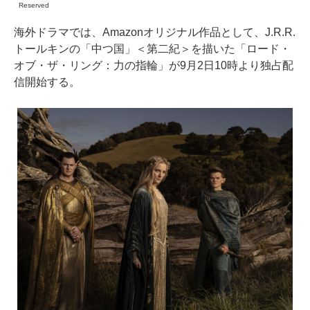
Reserved
海外ドラマでは、Amazonオリジナル作品として、J.R.R.
トールキンの「中つ国」＜第二紀＞を描いた「ロード・
オブ・ザ・リング：力の指輪」が9月2日10時より独占配
信開始する。