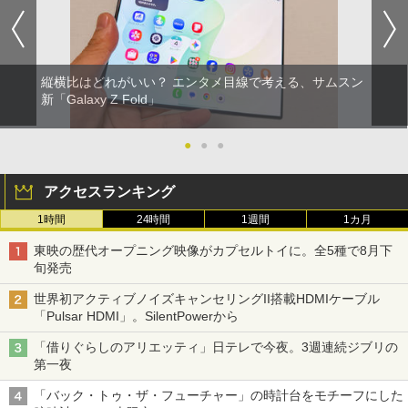
縦横比はどれがいい？ エンタメ目線で考える、サムスン
新「Galaxy Z Fold」
●
●
●
アクセスランキング
1時間
24時間
1週間
1カ月
東映の歴代オープニング映像がカプセルトイに。全5種で8月下
旬発売
世界初アクティブノイズキャンセリングII搭載HDMIケーブル
「Pulsar HDMI」。SilentPowerから
「借りぐらしのアリエッティ」日テレで今夜。3週連続ジブリの
第一夜
「バック・トゥ・ザ・フューチャー」の時計台をモチーフにした