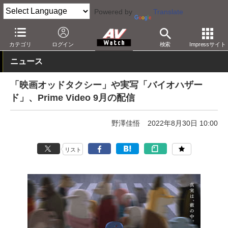
Powered by
Translate
AV Watch
コンテンツ・サービス
映像配信
Amazonビデオ
カテゴリ
ログイン
検索
Impressサイト
ニュース
「映画オッドタクシー」や実写「バイオハザー
ド」、Prime Video 9月の配信
野澤佳悟
2022年8月30日 10:00
リスト