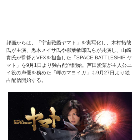
邦画からは、「宇宙戦艦ヤマト」を実写化し、木村拓哉
氏が主演、黒木メイサ氏や柳葉敏郎氏らが共演し、山崎
貴氏が監督とVFXを担当した「SPACE BATTLESHIP ヤ
マト」を9月1日より独占配信開始。芦田愛菜が主人公ユ
イ役の声優を務めた「岬のマヨイガ」も9月27日より独
占配信開始する。