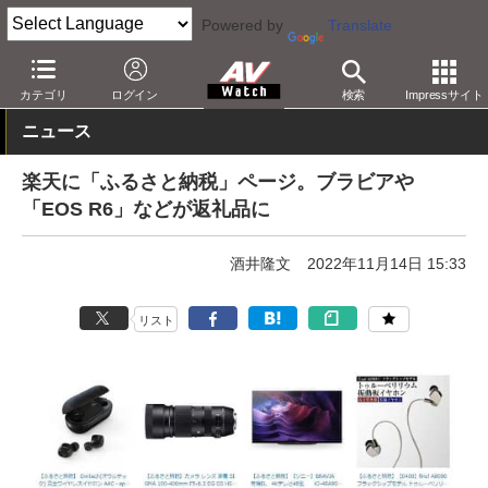
Powered by
Translate
AV Watch
動向
ショップ
セール
カテゴリ
ログイン
検索
Impressサイト
ニュース
楽天に「ふるさと納税」ページ。ブラビアや
「EOS R6」などが返礼品に
酒井隆文
2022年11月14日 15:33
リスト