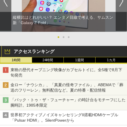
縦横比はどれがいい？ エンタメ目線で考える、サムスン
新「Galaxy Z Fold」
●
●
●
アクセスランキング
1時間
24時間
1週間
1カ月
東映の歴代オープニング映像がカプセルトイに。全5種で8月下
旬発売
金ロー「ナウシカ」、「真夏の怪奇ファイル」、ABEMAで「葬
送のフリーレン」無料配信など。夏の特番・配信情報
「バック・トゥ・ザ・フューチャー」の時計台をモチーフにした
腕時計。1985本限定
世界初アクティブノイズキャンセリングII搭載HDMIケーブル
「Pulsar HDMI」。SilentPowerから