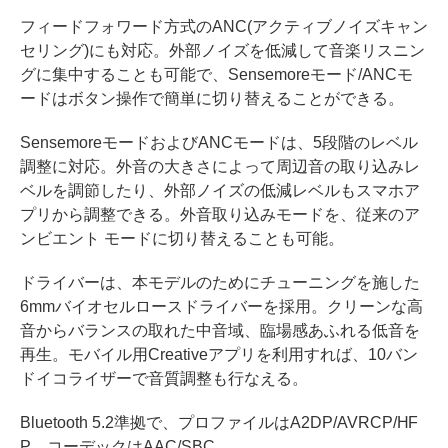
フィードフォワード方式のANC(アクティブノイズキャン
セリング)にも対応。外部ノイズを低減して音楽リスニン
グに集中することも可能で、Sensemoreモード/ANCモ
ードはボタン操作で簡単に切り替えることができる。
SensemoreモードおよびANCモードは、5段階のレベル
調整に対応。外音の大きさによって周辺音の取り込みレ
ベルを調節したり、外部ノイズの低減レベルもスマホア
プリから調整できる。外音取り込みモードを、従来のア
ンビエント モードに切り替えることも可能。
ドライバーは、本モデルのためにチューニングを施した
6mmバイオセルロースドライバーを採用。クリーンな高
音からバランスの取れた中音域、臨場感あふれる低音を
再生。モバイル用Creativeアプリを利用すれば、10バン
ドイコライザーで音質調整も行なえる。
Bluetooth 5.2準拠で、プロファイルはA2DP/AVRCP/HF
P、コーデックはAAC/SBC。