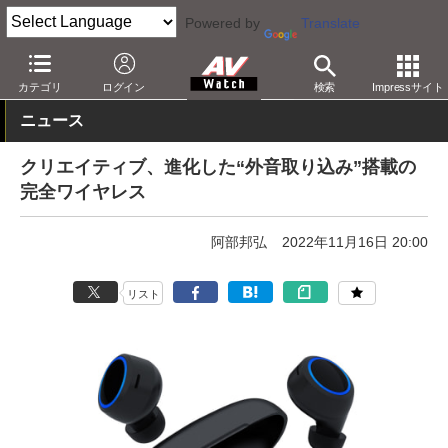
Powered by
Translate
AV Watch
製品
ヘッドフォン
その他
カテゴリ
ログイン
検索
Impressサイト
ニュース
クリエイティブ、進化した“外音取り込み”搭載の
完全ワイヤレス
阿部邦弘
2022年11月16日 20:00
リスト