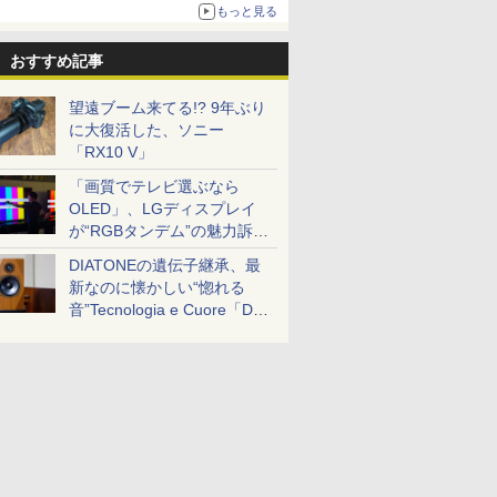
ボリュームアップ
もっと見る
おすすめ記事
望遠ブーム来てる!? 9年ぶり
に大復活した、ソニー
「RX10 V」
「画質でテレビ選ぶなら
OLED」、LGディスプレイ
が“RGBタンデム”の魅力訴
求。液晶とのガチ比較も
DIATONEの遺伝子継承、最
新なのに懐かしい“惚れる
音”Tecnologia e Cuore「DS-
TC52B」を聴く