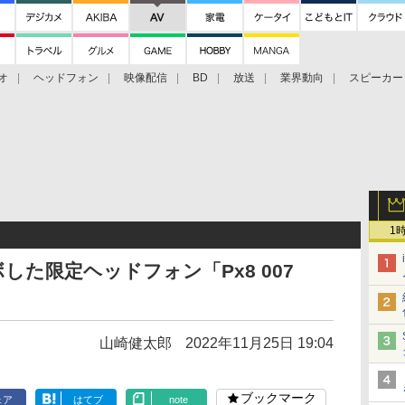
オ
ヘッドフォン
映像配信
BD
放送
業界動向
スピーカー
ェクタ
PS4
BDプレーヤー
映像配信
BD
1
ボした限定ヘッドフォン「Px8 007
山崎健太郎
2022年11月25日 19:04
ブックマーク
ェア
はてブ
note