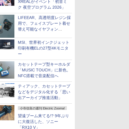
XREALがイベント「初音ミ
ク 夜空プログラム 2026」
LIFEEAR、高透明度レジン採
用で、フェイスプレート着せ
替え可能なイヤフォン
「Nova Shell」
MSI、世界初インクジェット
印刷有機ELの27型4Kモニタ
ー
カセットテープ型キーホルダ
「MUSIC TOUCH」に新色。
NFC搭載で音楽配信へ
ティアック、カセットテープ
などをデジタル化する「思い
出アーカイブ推進活動」
小寺信良の週刊 Electric Zooma!
望遠ブーム来てる!? 9年ぶり
に大復活した、ソニー
「RX10 V」