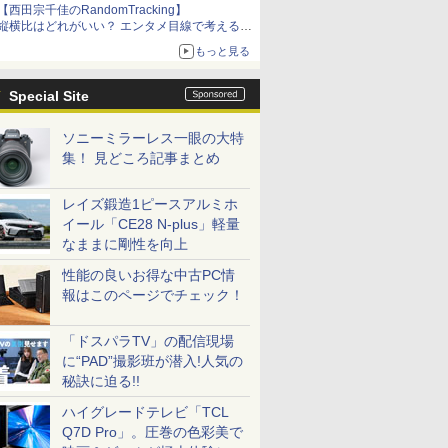
【西田宗千佳のRandomTracking】
縦横比はどれがいい？ エンタメ目線で考える、
サムスン新「Galaxy Z Fold」
もっと見る
Special Site
ソニーミラーレス一眼の大特
集！ 見どころ記事まとめ
レイズ鍛造1ピースアルミホ
イール「CE28 N-plus」軽量
なままに剛性を向上
性能の良いお得な中古PC情
報はこのページでチェック！
「ドスパラTV」の配信現場
に“PAD”撮影班が潜入!人気の
秘訣に迫る!!
ハイグレードテレビ「TCL
Q7D Pro」。圧巻の色彩美で