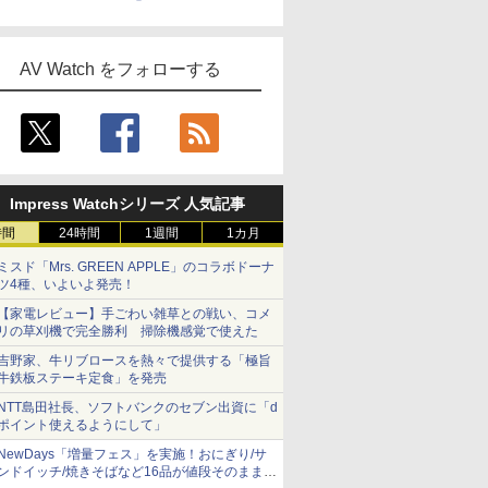
AV Watch をフォローする
Impress Watchシリーズ 人気記事
時間
24時間
1週間
1カ月
ミスド「Mrs. GREEN APPLE」のコラボドーナ
ツ4種、いよいよ発売！
【家電レビュー】手ごわい雑草との戦い、コメ
リの草刈機で完全勝利 掃除機感覚で使えた
吉野家、牛リブロースを熱々で提供する「極旨
牛鉄板ステーキ定食」を発売
NTT島田社長、ソフトバンクのセブン出資に「d
ポイント使えるようにして」
NewDays「増量フェス」を実施！おにぎり/サ
ンドイッチ/焼きそばなど16品が値段そのままで