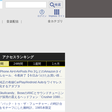
ログイン
Impress サイト
全カテゴリ
音楽配信
アクセスランキング
時間
24時間
1週間
1カ月
iPhone AirやAirPods Pro 3などのAmazonタイ
ムセール、今夜終了【今日みつけたお買い得
品】
純正の有線CarPlay/Android Autoをワイヤレス
化するアダプタ
Skullcandy、BoseのANCとサウンドチューニン
グ採用の震えるヘッドフォン「Crusher 1080
ANC」
「バック・トゥ・ザ・フューチャー」の時計台
をモチーフにした腕時計。1985本限定