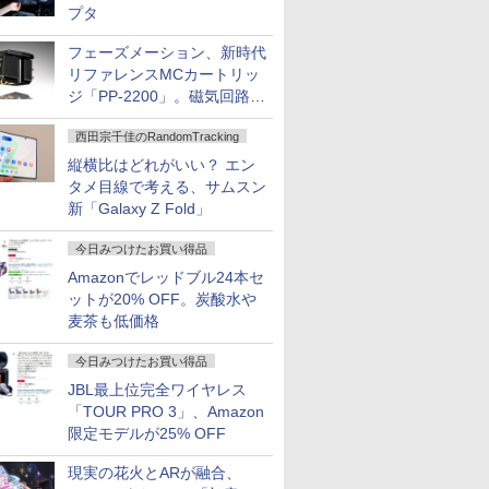
プタ
フェーズメーション、新時代
リファレンスMCカートリッ
ジ「PP-2200」。磁気回路や
ハウジングを根本から見直し
西田宗千佳のRandomTracking
縦横比はどれがいい？ エン
タメ目線で考える、サムスン
新「Galaxy Z Fold」
今日みつけたお買い得品
Amazonでレッドブル24本セ
ットが20% OFF。炭酸水や
麦茶も低価格
今日みつけたお買い得品
JBL最上位完全ワイヤレス
「TOUR PRO 3」、Amazon
限定モデルが25% OFF
現実の花火とARが融合、