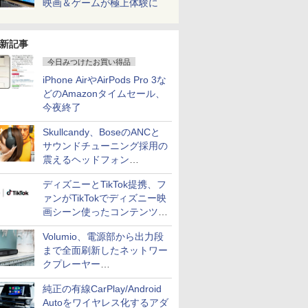
映画＆ゲームが極上体験に
新記事
今日みつけたお買い得品
iPhone AirやAirPods Pro 3な
どのAmazonタイムセール、
今夜終了
Skullcandy、BoseのANCと
サウンドチューニング採用の
震えるヘッドフォン
「Crusher 1080 ANC」
ディズニーとTikTok提携、フ
ァンがTikTokでディズニー映
画シーン使ったコンテンツ制
作、Disney+にも配信
Volumio、電源部から出力段
まで全面刷新したネットワー
クプレーヤー
「Primo（2026）」
純正の有線CarPlay/Android
Autoをワイヤレス化するアダ