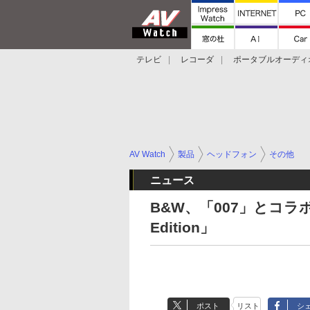
テレビ
レコーダ
ポータブルオーディ
スマートスピーカー
デジカメ
プロジ
AV Watch
製品
ヘッドフォン
その他
ニュース
B&W、「007」とコラ
Edition」
ポスト
リスト
シ