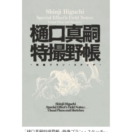
「樋口真嗣特撮野帳 -映像プラン・スケッチ-」