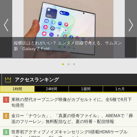
縦横比はどれがいい？ エンタメ目線で考える、サムスン
新「Galaxy Z Fold」
●
●
●
アクセスランキング
1時間
24時間
1週間
1カ月
東映の歴代オープニング映像がカプセルトイに。全5種で8月下
旬発売
金ロー「ナウシカ」、「真夏の怪奇ファイル」、ABEMAで「葬
送のフリーレン」無料配信など。夏の特番・配信情報
世界初アクティブノイズキャンセリングII搭載HDMIケーブル