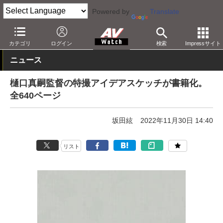
Powered by
Translate
AV Watch
コンテンツ・サービス
映画
映画作品
カテゴリ
ログイン
検索
Impressサイト
ニュース
樋口真嗣監督の特撮アイデアスケッチが書籍化。
全640ページ
坂田絃
2022年11月30日 14:40
リスト