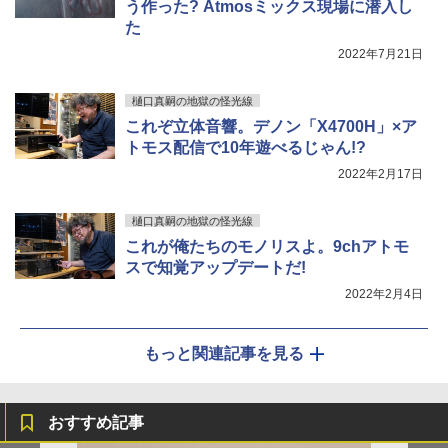
う作った? Atmosミックス現場に潜入し
た
2022年7月21日
樋口真嗣の地獄の怪光線
これぞ立体音響。デノン「X4700H」×ア
トモス配信で10年遊べるじゃん!?
2022年2月17日
樋口真嗣の地獄の怪光線
これが俺たちのモノリスよ。9chアトモ
スで知覚アップデートだ!
2022年2月4日
もっと関連記事を見る
おすすめ記事