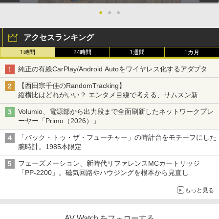
●
●
●
アクセスランキング
1時間
24時間
1週間
1カ月
純正の有線CarPlay/Android Autoをワイヤレス化するアダプタ
【西田宗千佳のRandomTracking】
縦横比はどれがいい？ エンタメ目線で考える、サムスン新
「Galaxy Z Fold」
Volumio、電源部から出力段まで全面刷新したネットワークプレ
ーヤー「Primo（2026）」
「バック・トゥ・ザ・フューチャー」の時計台をモチーフにした
腕時計。1985本限定
フェーズメーション、新時代リファレンスMCカートリッジ
「PP-2200」。磁気回路やハウジングを根本から見直し
もっと見る
AV Watch をフォローする