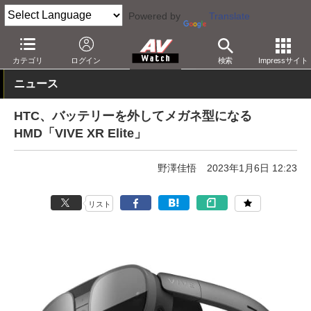
Powered by
Translate
AV Watch
製品
HMD/スマートグラス
カテゴリ
ログイン
検索
Impressサイト
ニュース
HTC、バッテリーを外してメガネ型になる
HMD「VIVE XR Elite」
野澤佳悟
2023年1月6日 12:23
リスト