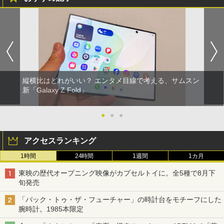
縦横比はどれがいい？ エンタメ目線で考える、サムスン
新「Galaxy Z Fold」
●
●
●
アクセスランキング
1時間
24時間
1週間
1カ月
東映の歴代オープニング映像がカプセルトイに。全5種で8月下
旬発売
「バック・トゥ・ザ・フューチャー」の時計台をモチーフにした
腕時計。1985本限定