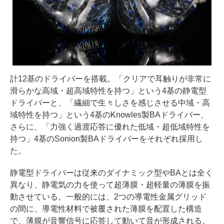
計12基のドライバーを搭載。「クリアで耳触りが非常に
滑らかな高域・超高域特性を持つ」という4基の静電型
ドライバーと、「繊細で生々しさを感じさせる中域・高
域特性を持つ」という4基のKnowles製BAドライバー、
さらに、「力強く過渡応答に優れた低域・超低域特性を
持つ」4基のSonion製BAドライバーをそれぞれ採用し
た。
静電型ドライバーは従来のダイナミック型やBAとは全く
異なり、静電気の力を使って超薄膜・超軽量の薄膜を振
動させている。一般的には、2つの導電性金属グリッド
の間に、導電性材料で被覆された薄膜を配置した構造
で、薄膜が音響信号に応答して動いて音が形成される。