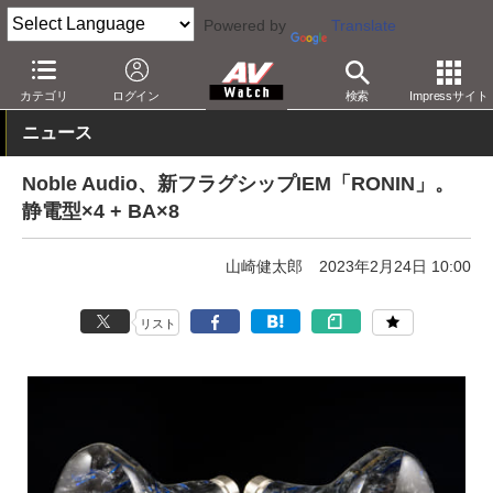
Powered by
Translate
AV Watch
製品
ヘッドフォン
Noble Audio
カテゴリ
ログイン
検索
Impressサイト
ニュース
Noble Audio、新フラグシップIEM「RONIN」。
静電型×4 + BA×8
山崎健太郎
2023年2月24日 10:00
リスト