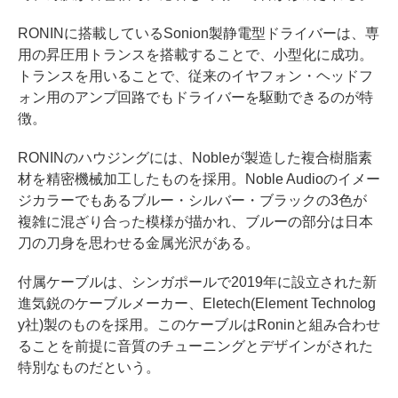
RONINに搭載しているSonion製静電型ドライバーは、専
用の昇圧用トランスを搭載することで、小型化に成功。
トランスを用いることで、従来のイヤフォン・ヘッドフ
ォン用のアンプ回路でもドライバーを駆動できるのが特
徴。
RONINのハウジングには、Nobleが製造した複合樹脂素
材を精密機械加工したものを採用。Noble Audioのイメー
ジカラーでもあるブルー・シルバー・ブラックの3色が
複雑に混ざり合った模様が描かれ、ブルーの部分は日本
刀の刀身を思わせる金属光沢がある。
付属ケーブルは、シンガポールで2019年に設立された新
進気鋭のケーブルメーカー、Eletech(Element Technolog
y社)製のものを採用。このケーブルはRoninと組み合わせ
ることを前提に音質のチューニングとデザインがされた
特別なものだという。