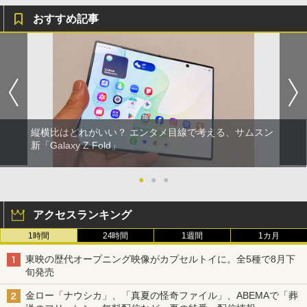
おすすめ記事
縦横比はどれがいい？ エンタメ目線で考える、サムスン
新「Galaxy Z Fold」
●
●
●
アクセスランキング
1時間
24時間
1週間
1カ月
東映の歴代オープニング映像がカプセルトイに。全5種で8月下
旬発売
金ロー「ナウシカ」、「真夏の怪奇ファイル」、ABEMAで「葬