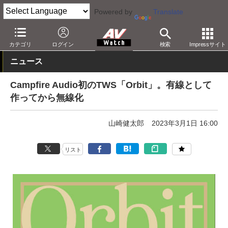
Powered by
Translate
AV Watch
製品
ヘッドフォン
その他
カテゴリ
ログイン
検索
Impressサイト
ニュース
Campfire Audio初のTWS「Orbit」。有線として
作ってから無線化
山崎健太郎
2023年3月1日 16:00
リスト