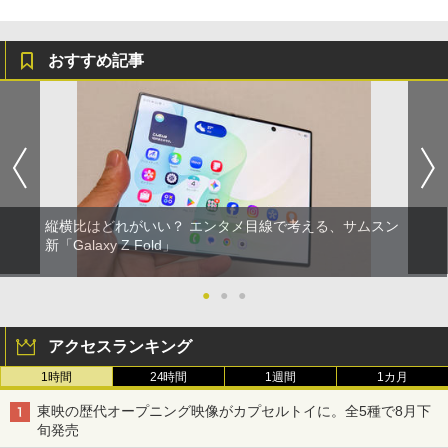
おすすめ記事
縦横比はどれがいい？ エンタメ目線で考える、サムスン
新「Galaxy Z Fold」
●
●
●
アクセスランキング
1時間
24時間
1週間
1カ月
東映の歴代オープニング映像がカプセルトイに。全5種で8月下
旬発売