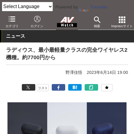
Powered by
Translate
AV Watch
製品
ヘッドフォン
その他
カテゴリ
ログイン
検索
Impressサイト
ニュース
ラディウス、最小最軽量クラスの完全ワイヤレス2
機種。約7700円から
野澤佳悟
2023年6月14日 19:00
リスト