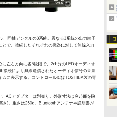
ル、同軸デジタルの3系統。異なる3系統の出力端子
ことで、接続したそれぞれの機器に対して無線入力
に左右方向に各5段階で、2ch分のLEDオーディオ
ooth接続により無線送信されたオーディオ信号の音量
ムに表示する。コントロールICはTOSHIBA製の専
以上で、ACアダプターは別売り。外形寸法は突起部を除
×高さ)、重さは260g。Bluetoothアンテナや説明書が