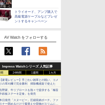
トライオード、アンプ購入で
高級電源ケーブルなどプレゼ
ントするキャンペーン
AV Watch をフォローする
Impress Watchシリーズ 人気記事
時間
24時間
1週間
1カ月
【家電レビュー】手ごわい雑草との戦い、コメ
リの草刈機で完全勝利 掃除機感覚で使えた
吉野家、牛リブロースを熱々で提供する「極旨
牛鉄板ステーキ定食」を発売
本日発売「スヌーピー」圧縮収納ポーチ。ファ
スナー閉めるだけで着替えや荷物がスリムにま