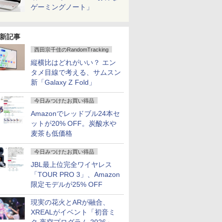
ゲーミングノート」
新記事
西田宗千佳のRandomTracking
縦横比はどれがいい？ エン
タメ目線で考える、サムスン
新「Galaxy Z Fold」
今日みつけたお買い得品
Amazonでレッドブル24本セ
ットが20% OFF。炭酸水や
麦茶も低価格
今日みつけたお買い得品
JBL最上位完全ワイヤレス
「TOUR PRO 3」、Amazon
限定モデルが25% OFF
現実の花火とARが融合、
XREALがイベント「初音ミ