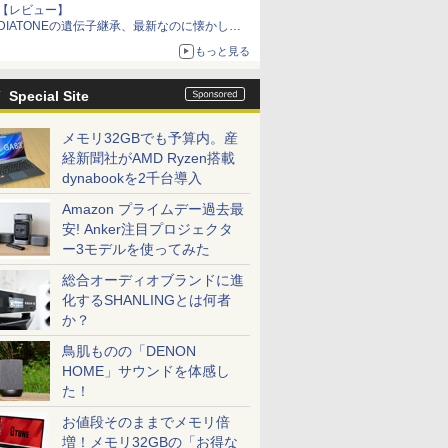
【レビュー】
DIATONEの遺伝子継承、最新なのに懐かし
い“惚れる音”Tecnologia e Cuore「DS-TC52B」
もっと見る
を聴く
Special Site
メモリ32GBでも予算内。産
経新聞社がAMD Ryzen搭載
dynabookを2千台導入
Amazon プライムデー過去最
安! Anker注目プロジェクタ
ー3モデルを使ってみた
総合オーディオブランドに進
化するSHANLINGとは何者
か？
鳥肌ものの「DENON
HOME」サウンドを体感し
た！
お値段そのままでメモリ倍
増！メモリ32GBの「お得な