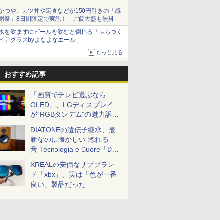
とまる
かつや、カツ丼や定食などが150円引きの「感
謝祭」8日間限定で実施！ ご飯大盛も無料
水を飲まずにビールを飲むと倒れる「ふらつく
ビアグラスbyよなよなエール」
もっと見る
おすすめ記事
「画質でテレビ選ぶなら
OLED」、LGディスプレイ
が“RGBタンデム”の魅力訴
求。液晶とのガチ比較も
DIATONEの遺伝子継承、最
新なのに懐かしい“惚れる
音”Tecnologia e Cuore「DS-
TC52B」を聴く
XREALの安価なサブブラン
ド「xbx」、実は「色が一番
良い」製品だった