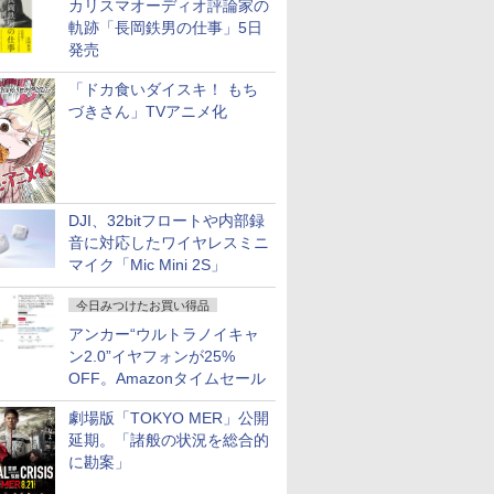
カリスマオーディオ評論家の
軌跡「長岡鉄男の仕事」5日
発売
「ドカ食いダイスキ！ もち
づきさん」TVアニメ化
DJI、32bitフロートや内部録
音に対応したワイヤレスミニ
マイク「Mic Mini 2S」
今日みつけたお買い得品
アンカー“ウルトラノイキャ
ン2.0”イヤフォンが25%
OFF。Amazonタイムセール
劇場版「TOKYO MER」公開
延期。「諸般の状況を総合的
に勘案」