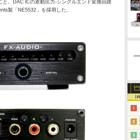
と。DAC ICの差動出力-シングルエンド変換回路
ments製「NE5532」を採用した。
1