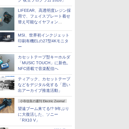
ク 夜空プログラム 2026」
LIFEEAR、高透明度レジン採
用で、フェイスプレート着せ
替え可能なイヤフォン
「Nova Shell」
MSI、世界初インクジェット
印刷有機ELの27型4Kモニタ
ー
カセットテープ型キーホルダ
「MUSIC TOUCH」に新色。
NFC搭載で音楽配信へ
ティアック、カセットテープ
などをデジタル化する「思い
出アーカイブ推進活動」
小寺信良の週刊 Electric Zooma!
望遠ブーム来てる!? 9年ぶり
に大復活した、ソニー
「RX10 V」