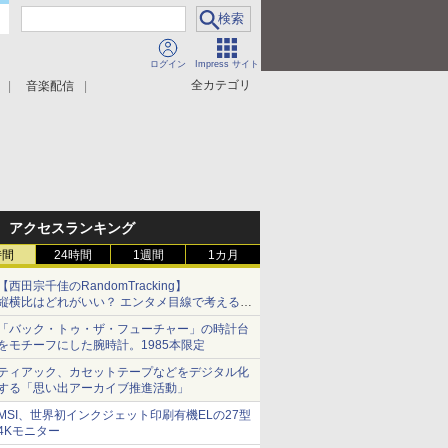
ログイン
Impress サイト
全カテゴリ
音楽配信
アクセスランキング
時間
24時間
1週間
1カ月
【西田宗千佳のRandomTracking】
縦横比はどれがいい？ エンタメ目線で考える、
サムスン新「Galaxy Z Fold」
「バック・トゥ・ザ・フューチャー」の時計台
をモチーフにした腕時計。1985本限定
ティアック、カセットテープなどをデジタル化
する「思い出アーカイブ推進活動」
MSI、世界初インクジェット印刷有機ELの27型
4Kモニター