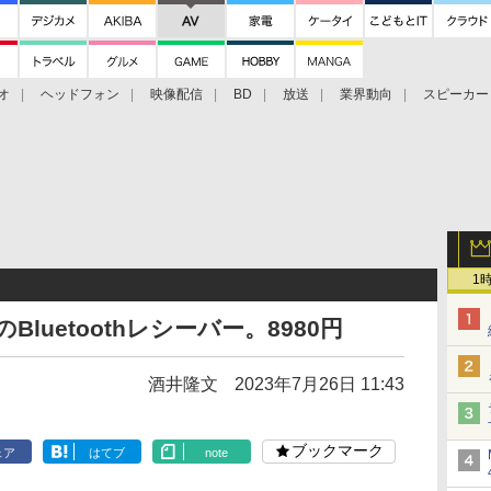
オ
ヘッドフォン
映像配信
BD
放送
業界動向
スピーカー
ェクタ
PS4
BDプレーヤー
映像配信
BD
1
のBluetoothレシーバー。8980円
酒井隆文
2023年7月26日 11:43
ブックマーク
ェア
はてブ
note