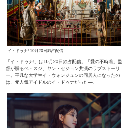
イ・ドゥナ! 10月20日独占配信
「イ・ドゥナ!」は10月20日独占配信。「愛の不時着」監
督が贈るペ・スジ、ヤン・セジョン共演のラブストーリ
ー。平凡な大学生イ・ウォンジュンの同居人になったの
は、元人気アイドルのイ・ドゥナだった―。