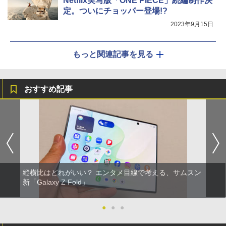
Netflix実写版「ONE PIECE」続編制作決
定。ついにチョッパー登場!?
2023年9月15日
もっと関連記事を見る
おすすめ記事
縦横比はどれがいい？ エンタメ目線で考える、サムスン
新「Galaxy Z Fold」
●
●
●