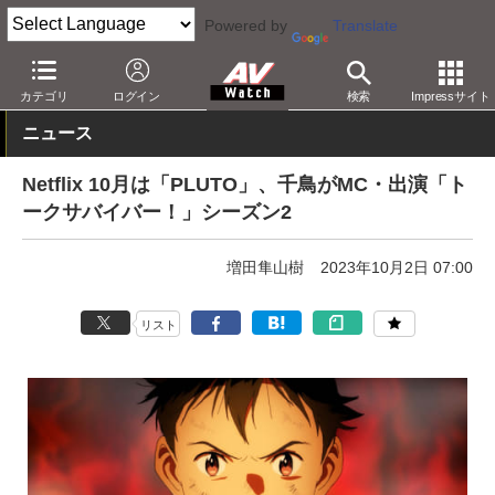
Powered by
Translate
AV Watch
コンテンツ・サービス
映像配信
Netflix
カテゴリ
ログイン
検索
Impressサイト
ニュース
Netflix 10月は「PLUTO」、千鳥がMC・出演「ト
ークサバイバー！」シーズン2
増田隼山樹
2023年10月2日 07:00
リスト