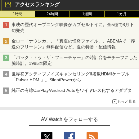
アクセスランキング
1時間
24時間
1週間
1カ月
東映の歴代オープニング映像がカプセルトイに。全5種で8月下
旬発売
金ロー「ナウシカ」、「真夏の怪奇ファイル」、ABEMAで「葬
送のフリーレン」無料配信など。夏の特番・配信情報
「バック・トゥ・ザ・フューチャー」の時計台をモチーフにした
腕時計。1985本限定
世界初アクティブノイズキャンセリングII搭載HDMIケーブル
「Pulsar HDMI」。SilentPowerから
純正の有線CarPlay/Android Autoをワイヤレス化するアダプタ
もっと見る
AV Watch をフォローする