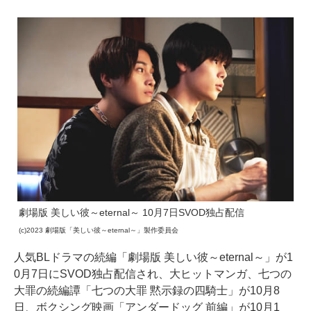
劇場版 美しい彼～eternal～ 10月7日SVOD独占配信
(c)2023 劇場版「美しい彼～eternal～」製作委員会
人気BLドラマの続編「劇場版 美しい彼～eternal～」が1
0月7日にSVOD独占配信され、大ヒットマンガ、七つの
大罪の続編譚「七つの大罪 黙示録の四騎士」が10月8
日、ボクシング映画「アンダードッグ 前編」が10月1