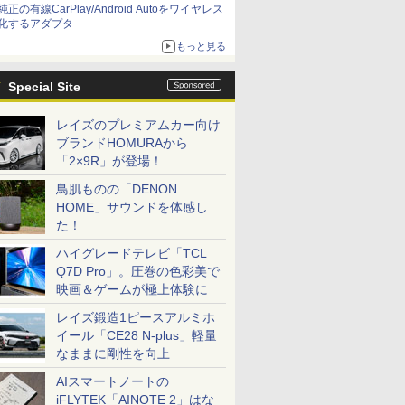
純正の有線CarPlay/Android Autoをワイヤレス
化するアダプタ
もっと見る
Special Site
レイズのプレミアムカー向け
ブランドHOMURAから
「2×9R」が登場！
鳥肌ものの「DENON
HOME」サウンドを体感し
た！
ハイグレードテレビ「TCL
Q7D Pro」。圧巻の色彩美で
映画＆ゲームが極上体験に
レイズ鍛造1ピースアルミホ
イール「CE28 N-plus」軽量
なままに剛性を向上
AIスマートノートの
iFLYTEK「AINOTE 2」はな