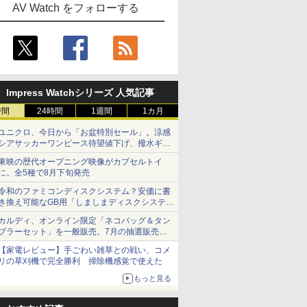
AV Watch をフォローする
Impress Watchシリーズ 人気記事
時間
24時間
1週間
1カ月
ユニクロ、今日から「お盆特別セール」。涼感
シアサッカーワンピース待望値下げ、撥水ギア
ショーツは1990円に
東映の歴代オープニング映像がカプセルトイ
に。全5種で8月下旬発売
令和のファミコンディスクシステム？安価に書
き換え可能なGB用「しましまディスクシステ
ム」
カルディ、オンライン限定「ネコバッグ＆タン
ブラーセット」を一般販売。7月の抽選販売の
当選無効分
【家電レビュー】手ごわい雑草との戦い、コメ
リの草刈機で完全勝利 掃除機感覚で使えた
もっと見る