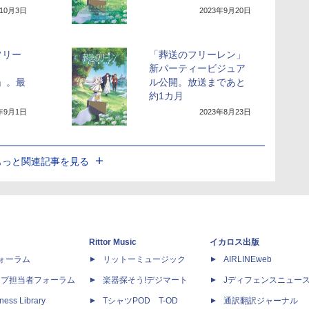
年10月3日
2023年9月20日
フリー
「葬送のフリーレン」
新パーティービジュア
者」。最
ル公開。放送まであと
約1カ月
3年9月1日
2023年8月23日
もっと関連記事を見る
Rittor Music
イカロス出版
dフォーラム
リットーミュージック
AIRLINEweb
ップ担当者フォーラム
楽器探そう!デジマート
Jディフェンスニュー
ness Library
TシャツPOD T-OD
通訳翻訳ジャーナル