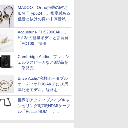
MADOO、Ortho搭載の限定
IEM「Typ624」。密度感ある
低音と抜けの良い中高音域
Acoustune「HS2000Air」。
約13gの軽量ボディと新開発
「ACT09」採用
Cambridge Audio、ブックシ
ェルフスピーカなど8製品を
一挙発売
Brise Audio“究極ポータブル
オーディオFUGAKU”に10周
年記念モデル。経路を
NISHIKIで統一。400万円
世界初アクティブノイズキャ
ンセリングII搭載HDMIケーブ
ル「Pulsar HDMI」。
SilentPowerから