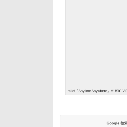
milet「Anytime Anywhere」M
Google