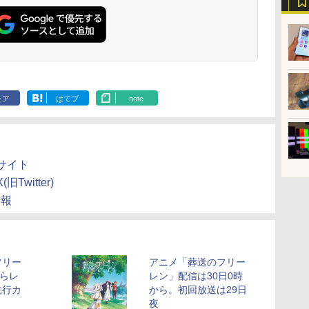
ェア
はてブ
note
サイト
witter)
情報
フリー
アニメ「葬送のフリー
からレ
レン」配信は30日0時
先行カ
から。初回放送は29日
夜