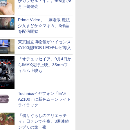
がカプセルトイに。全5種で8
月下旬発売
Prime Video、「劇場版 魔法
少女まどか☆マギカ」3作品
を配信開始
東京国立博物館がハイセンス
の100型RGB LEDテレビ導入
「オデュッセイア」9月4日か
らIMAX先行上映。35mmフ
ィルム上映も
Technicsイヤフォン「EAH-
AZ100」に新色ムーンライト
ライラック
「借りぐらしのアリエッテ
ィ」日テレで今夜。3週連続
ジブリの第一夜