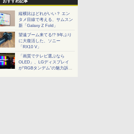
おすすめ記事
縦横比はどれがいい？ エン
タメ目線で考える、サムスン
新「Galaxy Z Fold」
望遠ブーム来てる!? 9年ぶり
に大復活した、ソニー
「RX10 V」
「画質でテレビ選ぶなら
OLED」、LGディスプレイ
が“RGBタンデム”の魅力訴
求。液晶とのガチ比較も