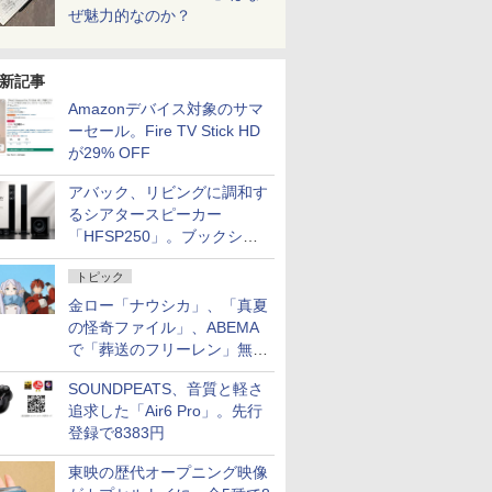
ぜ魅力的なのか？
新記事
Amazonデバイス対象のサマ
ーセール。Fire TV Stick HD
が29% OFF
アバック、リビングに調和す
るシアタースピーカー
「HFSP250」。ブックシェ
ルフはペア3万円以下
トピック
金ロー「ナウシカ」、「真夏
の怪奇ファイル」、ABEMA
で「葬送のフリーレン」無料
配信など。夏の特番・配信情
SOUNDPEATS、音質と軽さ
報
追求した「Air6 Pro」。先行
登録で8383円
東映の歴代オープニング映像