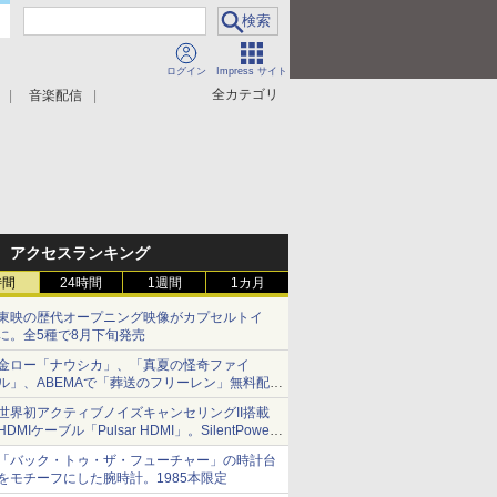
ログイン
Impress サイト
全カテゴリ
音楽配信
アクセスランキング
時間
24時間
1週間
1カ月
東映の歴代オープニング映像がカプセルトイ
に。全5種で8月下旬発売
金ロー「ナウシカ」、「真夏の怪奇ファイ
ル」、ABEMAで「葬送のフリーレン」無料配信
など。夏の特番・配信情報
世界初アクティブノイズキャンセリングII搭載
HDMIケーブル「Pulsar HDMI」。SilentPower
から
「バック・トゥ・ザ・フューチャー」の時計台
をモチーフにした腕時計。1985本限定