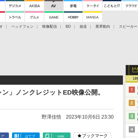
オ
ヘッドフォン
映像配信
BD
放送
業界動向
スピーカー
ェクタ
PS4
BDプレーヤー
映像配信
BD
1
レン」ノンクレジットED映像公開。
野澤佳悟
2023年10月6日 23:30
ブックマーク
ェア
はてブ
note