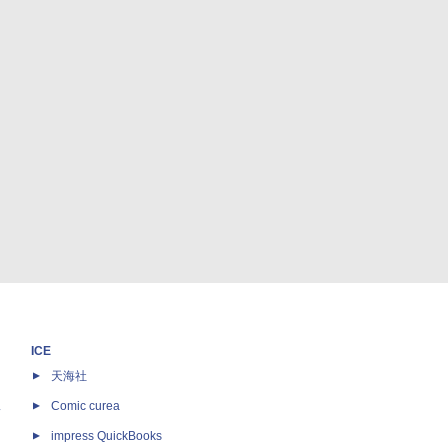
ICE
天海社
ス
Comic curea
impress QuickBooks