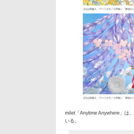
(C)山田鐘人・アベツカサ／小学館／「葬送の
(C)山田鐘人・アベツカサ／小学館／「葬送の
milet「Anytime Anyw
いる。