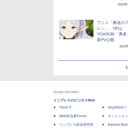
2023
アニメ「葬送の
レン」、OPは
YOASOBI「勇
新PV公開
202
Group site links
インプレスのビジネスWeb
Think IT
SmartGri
Web担当者Forum
ネットショ
インプレス総合研究所
Impress Busi