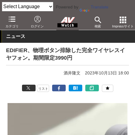
Powered by
Translate
AV Watch
製品
ヘッドフォン
その他
カテゴリ
ログイン
検索
Impressサイト
ニュース
EDIFIER、物理ボタン排除した完全ワイヤレスイ
ヤフォン。期間限定3990円
酒井隆文
2023年10月13日 18:00
リスト