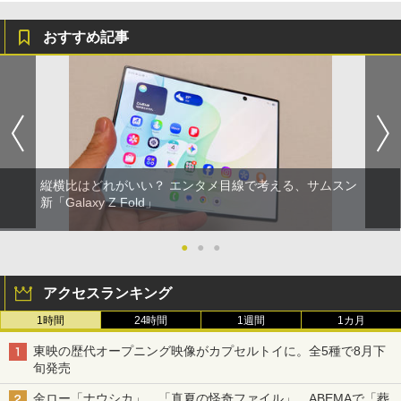
おすすめ記事
縦横比はどれがいい？ エンタメ目線で考える、サムスン
新「Galaxy Z Fold」
●
●
●
アクセスランキング
1時間
24時間
1週間
1カ月
東映の歴代オープニング映像がカプセルトイに。全5種で8月下
旬発売
金ロー「ナウシカ」、「真夏の怪奇ファイル」、ABEMAで「葬