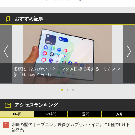
おすすめ記事
縦横比はどれがいい？ エンタメ目線で考える、サムスン
新「Galaxy Z Fold」
●
●
●
アクセスランキング
1時間
24時間
1週間
1カ月
東映の歴代オープニング映像がカプセルトイに。全5種で8月下
旬発売