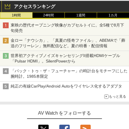
アクセスランキング
1時間
24時間
1週間
1カ月
東映の歴代オープニング映像がカプセルトイに。全5種で8月下
旬発売
金ロー「ナウシカ」、「真夏の怪奇ファイル」、ABEMAで「葬
送のフリーレン」無料配信など。夏の特番・配信情報
世界初アクティブノイズキャンセリングII搭載HDMIケーブル
「Pulsar HDMI」。SilentPowerから
「バック・トゥ・ザ・フューチャー」の時計台をモチーフにした
腕時計。1985本限定
純正の有線CarPlay/Android Autoをワイヤレス化するアダプタ
もっと見る
AV Watch をフォローする