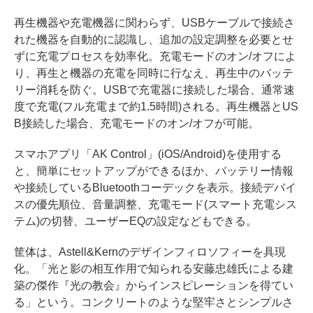
再生機器や充電機器に関わらず、USBケーブルで接続さ
れた機器を自動的に認識し、追加の設定調整を必要とせ
ずに充電プロセスを効率化。充電モードのオン/オフによ
り、再生と機器の充電を同時に行なえ、再生中のバッテ
リー消耗を防ぐ。USBで充電器に接続した場合、通常速
度で充電(フル充電まで約1.5時間)される。再生機器とUS
B接続した場合、充電モードのオン/オフが可能。
スマホアプリ「AK Control」(iOS/Android)を使用する
と、簡単にセットアップができるほか、バッテリー情報
や接続しているBluetoothコーデックを表示。接続デバイ
スの優先順位、音量調整、充電モード(スマート充電シス
テム)の切替、ユーザーEQの設定などもできる。
筐体は、Astell&Kernのデザインフィロソフィーを具現
化。「光と影の相互作用で知られる安藤忠雄氏による建
築の傑作『光の教会』からインスピレーションを得てい
る」という。コンクリートのような堅牢さとシンプルさ