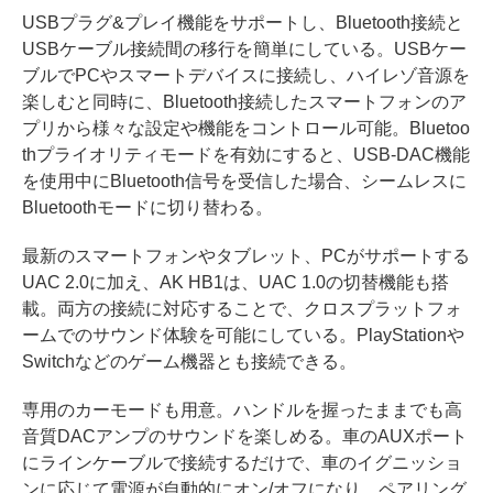
USBプラグ&プレイ機能をサポートし、Bluetooth接続と
USBケーブル接続間の移行を簡単にしている。USBケー
ブルでPCやスマートデバイスに接続し、ハイレゾ音源を
楽しむと同時に、Bluetooth接続したスマートフォンのア
プリから様々な設定や機能をコントロール可能。Bluetoo
thプライオリティモードを有効にすると、USB-DAC機能
を使用中にBluetooth信号を受信した場合、シームレスに
Bluetoothモードに切り替わる。
最新のスマートフォンやタブレット、PCがサポートする
UAC 2.0に加え、AK HB1は、UAC 1.0の切替機能も搭
載。両方の接続に対応することで、クロスプラットフォ
ームでのサウンド体験を可能にしている。PlayStationや
Switchなどのゲーム機器とも接続できる。
専用のカーモードも用意。ハンドルを握ったままでも高
音質DACアンプのサウンドを楽しめる。車のAUXポート
にラインケーブルで接続するだけで、車のイグニッショ
ンに応じて電源が自動的にオン/オフになり、ペアリング