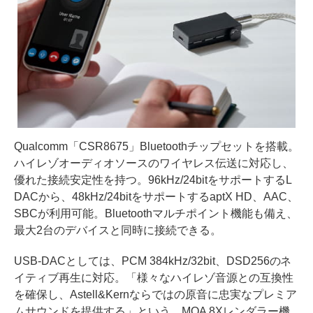
Qualcomm「CSR8675」Bluetoothチップセットを搭載。
ハイレゾオーディオソースのワイヤレス伝送に対応し、
優れた接続安定性を持つ。96kHz/24bitをサポートするL
DACから、48kHz/24bitをサポートするaptX HD、AAC、
SBCが利用可能。Bluetoothマルチポイント機能も備え、
最大2台のデバイスと同時に接続できる。
USB-DACとしては、PCM 384kHz/32bit、DSD256のネ
イティブ再生に対応。「様々なハイレゾ音源との互換性
を確保し、Astell&Kernならではの原音に忠実なプレミア
ムサウンドを提供する」という。MQA 8Xレンダラー機