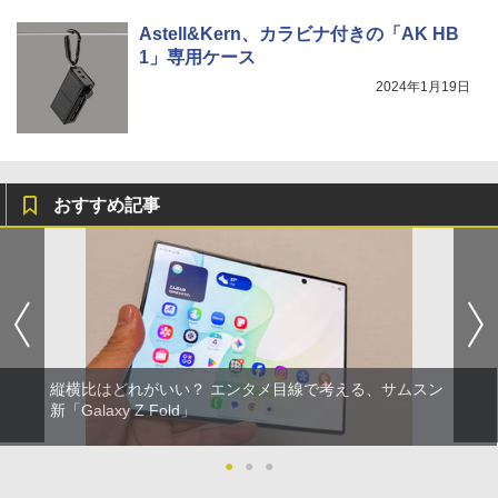
Astell&Kern、カラビナ付きの「AK HB
1」専用ケース
2024年1月19日
おすすめ記事
縦横比はどれがいい？ エンタメ目線で考える、サムスン
新「Galaxy Z Fold」
●
●
●