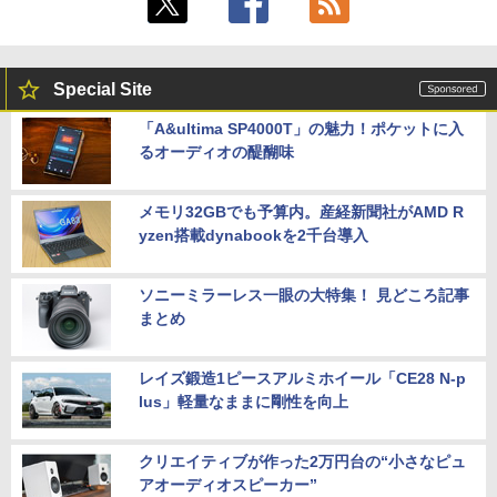
Special Site
「A&ultima SP4000T」の魅力！ポケットに入
るオーディオの醍醐味
メモリ32GBでも予算内。産経新聞社がAMD R
yzen搭載dynabookを2千台導入
ソニーミラーレス一眼の大特集！ 見どころ記事
まとめ
レイズ鍛造1ピースアルミホイール「CE28 N-p
lus」軽量なままに剛性を向上
クリエイティブが作った2万円台の“小さなピュ
アオーディオスピーカー”