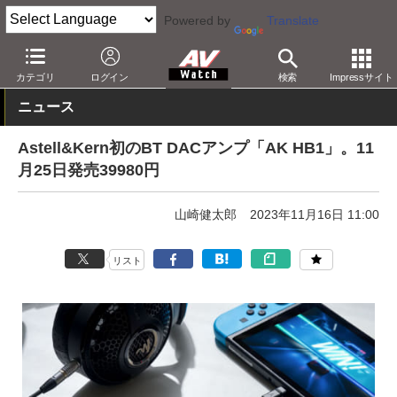
Powered by
Translate
AV Watch
製品
USB DAC
その他
カテゴリ
ログイン
検索
Impressサイト
ニュース
Astell&Kern初のBT DACアンプ「AK HB1」。11
月25日発売39980円
山崎健太郎
2023年11月16日 11:00
リスト