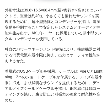
外形寸法は39.8×16.5×68.4mm(幅×奥行き×高さ)とコンパ
クトで、重量は約40g。小さくても優れたサウンドを実
現するために、超小型抵抗とコンデンサーを採用。電源
変動を抑制することで安定したシステムとオーディオ性
能を生み出す、AKプレーヤーに採用している超小型タン
タルコンデンサーも使用している。
独自のパワーマネージメント技術により、接続機器に対
する消費電流を最小限に抑え、出力とオーディオ性能を
向上させた。
着脱式のUSBケーブルを採用。ケーブルはType CとLight
ning、2本のショートケーブルが付属する。ノイズを最小
限に抑え、より鮮明なサウンドを提供するために、デュ
アルノイズシールドケーブルを採用。銅芯線には錫コー
ティングを施し、腐食防止と引張力の強化で耐久性を高
めた。