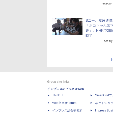
2023年
Sニー、魔改造参
「ネコちゃん落下
走」。NHKで28
時半
2023
Group site links
インプレスのビジネスWeb
Think IT
SmartGri
Web担当者Forum
ネットショ
インプレス総合研究所
Impress Busi