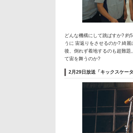
どんな機構にして跳ばすか? 約
うに 宙返りをさせるのか? 綺
後、倒れず着地するのも超難題。
て宙を舞うのか?
2月29日放送「キックスケータ