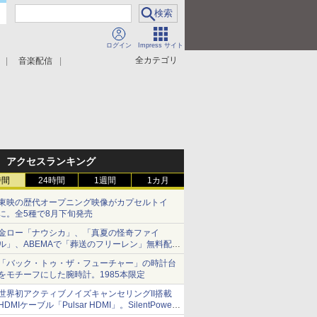
ログイン
Impress サイト
全カテゴリ
音楽配信
アクセスランキング
時間
24時間
1週間
1カ月
東映の歴代オープニング映像がカプセルトイ
に。全5種で8月下旬発売
金ロー「ナウシカ」、「真夏の怪奇ファイ
ル」、ABEMAで「葬送のフリーレン」無料配信
など。夏の特番・配信情報
「バック・トゥ・ザ・フューチャー」の時計台
をモチーフにした腕時計。1985本限定
世界初アクティブノイズキャンセリングII搭載
HDMIケーブル「Pulsar HDMI」。SilentPower
から