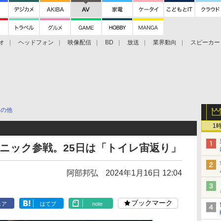
オ
ヘッドフォン
映像配信
BD
放送
業界動向
スピーカー
ェクタ
PS4
BDプレーヤー
映像配信
BD
その他
1
ソニック参戦。25日は「トイレ宙返り」
阿部邦弘
2024年1月16日 12:04
ブックマーク
ェア
はてブ
note