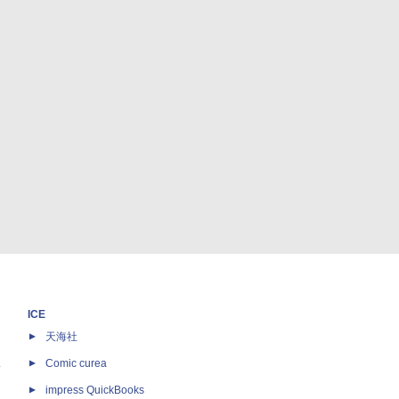
ICE
天海社
ス
Comic curea
impress QuickBooks