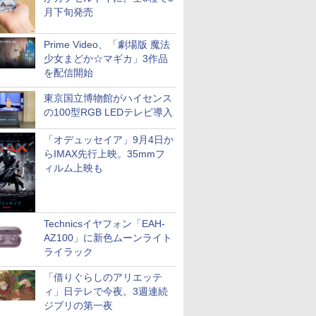
月下旬発売
Prime Video、「劇場版 魔法
少女まどか☆マギカ」3作品
を配信開始
東京国立博物館がハイセンス
の100型RGB LEDテレビ導入
「オデュッセイア」9月4日か
らIMAX先行上映。35mmフ
ィルム上映も
Technicsイヤフォン「EAH-
AZ100」に新色ムーンライト
ライラック
「借りぐらしのアリエッテ
ィ」日テレで今夜。3週連続
ジブリの第一夜