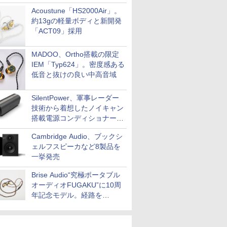
Acoustune「HS2000Air」。
約13gの軽量ボディと新開発
「ACT09」採用
MADOO、Ortho搭載の限定
IEM「Typ624」。密度感ある
低音と抜けの良い中高音域
SilentPower、軍事レーダー
技術から着想したノイキャン
搭載電源コンディショナー
「AC iPurifier2」
Cambridge Audio、ブックシ
ェルフスピーカなど8製品を
一挙発売
Brise Audio“究極ポータブル
オーディオFUGAKU”に10周
年記念モデル。経路を
NISHIKIで統一。400万円