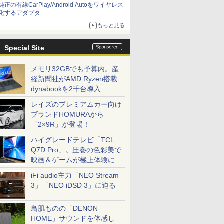
純正の有線CarPlay/Android Autoをワイヤレス
化するアダプタ
もっと見る
Special Site
メモリ32GBでも予算内。産
経新聞社がAMD Ryzen搭載
dynabookを2千台導入
レイズのプレミアムカー向け
ブランドHOMURAから
「2×9R」が登場！
ハイグレードテレビ「TCL
Q7D Pro」。圧巻の色彩美で
映画＆ゲームが極上体験に
iFi audio主力「NEO Stream
3」「NEO iDSD 3」に迫る
鳥肌ものの「DENON
HOME」サウンドを体感し