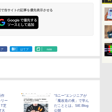
 検索で当サイトの記事を優先表示させる
ェア
はてブ
note
新作
“Sニー”エンジニアが
カリー
「魔改造の夜」で学ん
T芝
だこととは。SIE.Blog
 T大
公開