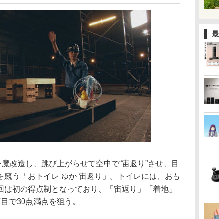
最
を魔改造し、跳び上がらせて空中で“宙返り”させ、目
競う「おトイレ ゆか 宙返り」。トイレには、おも
回は初の得点制となっており、「宙返り」「着地」
目で30点満点を狙う。