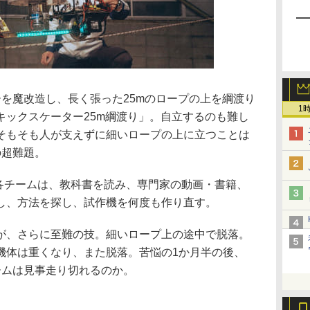
を魔改造し、長く張った25mのロープの上を綱渡り
1
キックスケーター25m綱渡り」。自立するのも難し
そもそも人が支えずに細いロープの上に立つことは
の超難題。
 各チームは、教科書を読み、専門家の動画・書籍、
し、方法を探し、試作機を何度も作り直す。
が、さらに至難の技。細いロープ上の途中で脱落。
機体は重くなり、また脱落。苦悩の1か月半の後、
ームは見事走り切れるのか。