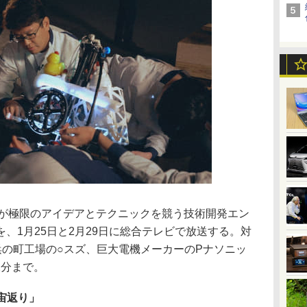
ちが極限のアイデアとテクニックを競う技術開発エン
、1月25日と2月29日に総合テレビで放送する。対
浜の町工場の○スズ、巨大電機メーカーのPナソニッ
2分まで。
 宙返り」