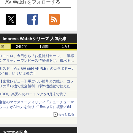
AV Watch をフォローする
Impress Watchシリーズ 人気記事
時間
24時間
1週間
1カ月
ユニクロ、今日から「お盆特別セール」。涼感
シアサッカーワンピース待望値下げ、撥水ギア
ショーツは1990円に
ミスド「Mrs. GREEN APPLE」のコラボドーナ
ツ4種、いよいよ発売！
【家電レビュー】手ごわい雑草との戦い、コメ
リの草刈機で完全勝利 掃除機感覚で使えた
KDDI、楽天へのローミングを9月末で終了
老舗のマウスユーティリティ「チューチューマ
ウス」がAIの力を借りて15年ぶりに復活／64bit
化、Windows 10/11、「Chrome」も走り回
もっと見る
る。復活記念で2026年末まで500円
おすすめ記事