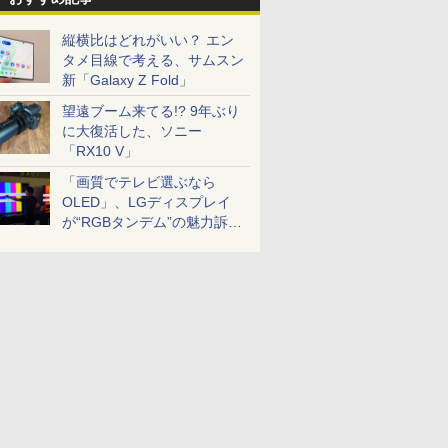
縦横比はどれがいい？ エン
タメ目線で考える、サムスン
新「Galaxy Z Fold」
望遠ブーム来てる!? 9年ぶり
に大復活した、ソニー
「RX10 V」
「画質でテレビ選ぶなら
OLED」、LGディスプレイ
が“RGBタンデム”の魅力訴
求。液晶とのガチ比較も