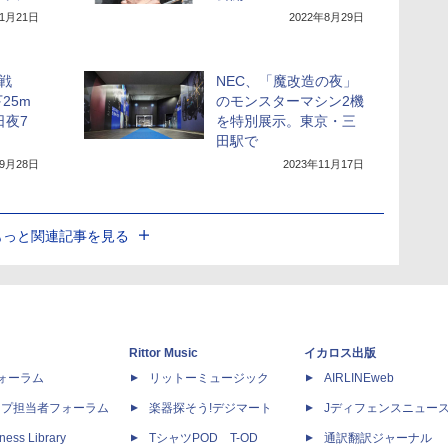
11月21日
2022年8月29日
戦
NEC、「魔改造の夜」
25m
のモンスターマシン2機
日夜7
を特別展示。東京・三
田駅で
年9月28日
2023年11月17日
もっと関連記事を見る
Rittor Music
イカロス出版
dフォーラム
リットーミュージック
AIRLINEweb
ップ担当者フォーラム
楽器探そう!デジマート
Jディフェンスニュー
ness Library
TシャツPOD T-OD
通訳翻訳ジャーナル