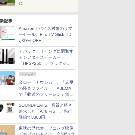
た！
新記事
Amazonデバイス対象のサマ
ーセール。Fire TV Stick HD
が29% OFF
アバック、リビングに調和す
るシアタースピーカー
「HFSP250」。ブックシェ
ルフはペア3万円以下
トピック
金ロー「ナウシカ」、「真夏
の怪奇ファイル」、ABEMA
で「葬送のフリーレン」無料
配信など。夏の特番・配信情
SOUNDPEATS、音質と軽さ
報
追求した「Air6 Pro」。先行
登録で8383円
東映の歴代オープニング映像
がカプセルトイに。全5種で8