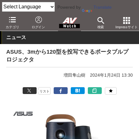
Powered by
Translate
AV Watch
製品
プロジェクタ
カテゴリ
ログイン
検索
Impressサイト
ニュース
ASUS、3mから120型を投写できるポータブルプ
ロジェクタ
増田隼山樹
2024年1月24日 13:30
リスト