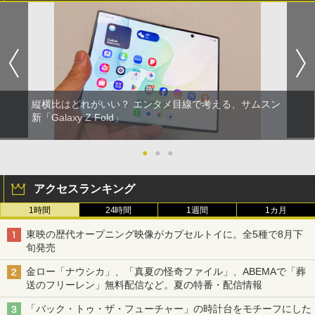
縦横比はどれがいい？ エンタメ目線で考える、サムスン
新「Galaxy Z Fold」
●
●
●
アクセスランキング
1時間
24時間
1週間
1カ月
東映の歴代オープニング映像がカプセルトイに。全5種で8月下
旬発売
金ロー「ナウシカ」、「真夏の怪奇ファイル」、ABEMAで「葬
送のフリーレン」無料配信など。夏の特番・配信情報
「バック・トゥ・ザ・フューチャー」の時計台をモチーフにした