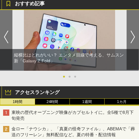
おすすめ記事
縦横比はどれがいい？ エンタメ目線で考える、サムスン
新「Galaxy Z Fold」
●
●
●
アクセスランキング
1時間
24時間
1週間
1カ月
東映の歴代オープニング映像がカプセルトイに。全5種で8月下
旬発売
金ロー「ナウシカ」、「真夏の怪奇ファイル」、ABEMAで「葬
送のフリーレン」無料配信など。夏の特番・配信情報