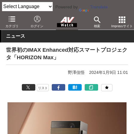
Powered by
Translate
AV Watch
イベント
CES
2024
カテゴリ
ログイン
検索
Impressサイト
ニュース
世界初のIMAX Enhanced対応スマートプロジェク
タ「HORIZON Max」
野澤佳悟
2024年1月9日 11:01
リスト