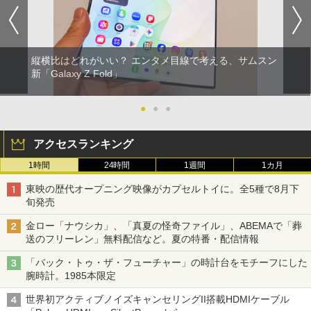
縦横比はどれがいい？ エンタメ目線で考える、サムスン
新「Galaxy Z Fold」
●
●
●
アクセスランキング
1時間
24時間
1週間
1カ月
東映の歴代オープニング映像がカプセルトイに。全5種で8月下
旬発売
金ロー「ナウシカ」、「真夏の怪奇ファイル」、ABEMAで「葬
送のフリーレン」無料配信など。夏の特番・配信情報
「バック・トゥ・ザ・フューチャー」の時計台をモチーフにした
腕時計。1985本限定
世界初アクティブノイズキャンセリングII搭載HDMIケーブル